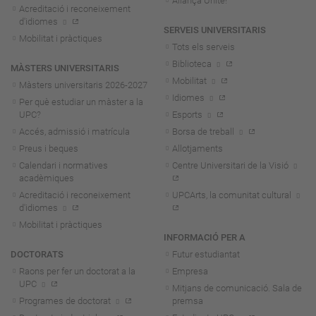
Aliança Unite!
Acreditació i reconeixement
d'idiomes
SERVEIS UNIVERSITARIS
Mobilitat i pràctiques
Tots els serveis
Biblioteca
MÀSTERS UNIVERSITARIS
Mobilitat
Màsters universitaris 2026-202
7
Idiomes
Per què estudiar un màster a la
UPC?
Esports
Accés, admissió i matrícula
Borsa de treball
Preus i beques
Allotjaments
Calendari i normatives
Centre Universitari de la Visió
acadèmiques
Acreditació i reconeixement
UPCArts, la comunitat cultural
d'idiomes
Mobilitat i pràctiques
INFORMACIÓ PER A
DOCTORATS
Futur estudiantat
Raons per fer un doctorat a la
Empresa
UPC
Mitjans de comunicació. Sala de
Programes de doctorat
premsa