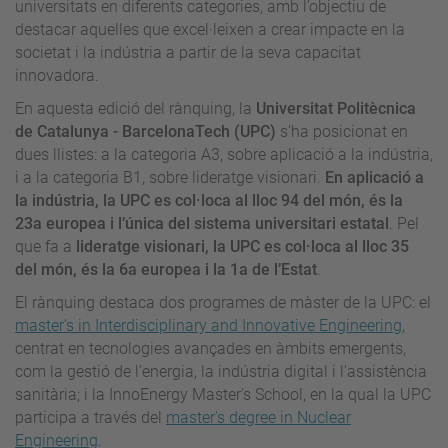
universitats en diferents categories, amb l’objectiu de
destacar aquelles que excel·leixen a crear impacte en la
societat i la indústria a partir de la seva capacitat
innovadora.
En aquesta edició del rànquing, la
Universitat Politècnica
de Catalunya - BarcelonaTech (UPC)
s’ha posicionat en
dues llistes: a la categoria A3, sobre aplicació a la indústria,
i a la categoria B1, sobre lideratge visionari.
En aplicació a
la indústria, la UPC es col·loca al lloc 94 del món, és la
23a europea i l’única del sistema universitari estatal
. Pel
que fa a
lideratge visionari, la UPC es col·loca al lloc 35
del món, és la 6a europea i la 1a de l’Estat
.
El rànquing destaca dos programes de màster de la UPC: el
master's in Interdisciplinary and Innovative Engineering
,
centrat en tecnologies avançades en àmbits emergents,
com la gestió de l’energia, la indústria digital i l’assistència
sanitària; i la InnoEnergy Master's School, en la qual la UPC
participa a través del
master's degree in Nuclear
Engineering
.