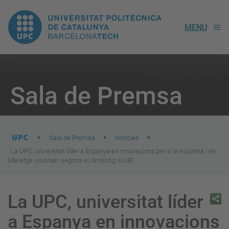
UPC.
MENU
Universitat
Politècnica
You
are
Sala de Premsa
here:
de
Catalunya
Sala de Premsa
Notícies
La UPC, universitat líder a Espanya en innovacions per a la indústria i en
lideratge visionari, segons el rànquing WURI
La UPC, universitat líder
a Espanya en innovacions