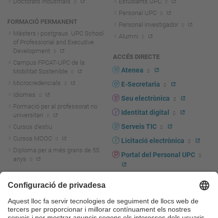
Doctorats industrials
Estudiants UPC
Personal UPC
FORMACIÓ PERMANENT
Personal investigador
Màsters i postgraus. UPC School
Alumni
of Professional and Executive
Development
ACCÉS DIRECTE
Campus FPCAT-UPC de la
Atenea
Mobilitat Sostenible
Microcredencials
E-Secretaria
Idiomes
Seu electrònica
Formació per al professorat no
Identitat digital
universitari
Serveis TIC
Cursos d'estiu
Cursos MOOC
Licitació electrònica
Diploma per a més grans de 55
Portal del Personal UPC
anys
Directori PDI i PTGAS
R+D+I
Actualitat R+D+I
Marca corporativa
La recerca a la UPC
UPCshop, marxandatge
La transferència, l'emprenedoria i