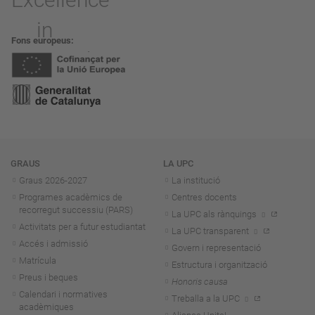
Fons europeus
Navegació
GRAUS
LA UPC
Graus 2026-202
7
La institució
Programes acadèmics de
Centres docents
recorregut successiu (PARS)
La UPC als rànquings
Activitats per a futur estudiantat
La UPC transparent
Accés i admissió
Govern i representació
Matrícula
Estructura i organització
Preus i beques
Honoris causa
Calendari i normatives
Treballa a la UPC
acadèmiques