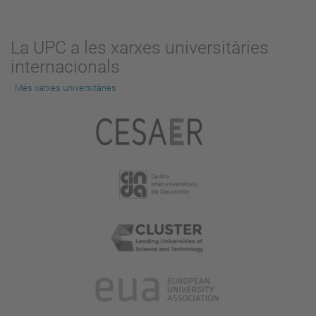
a
visualitzar
La UPC a les xarxes universitàries
la
internacionals
imatge
a
Més xarxes universitàries
mida
completa…