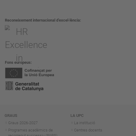
Reconeixement internacional d’excel·lència
Fons europeus
Navegació
GRAUS
LA UPC
Graus 2026-202
7
La institució
Programes acadèmics de
Centres docents
recorregut successiu (PARS)