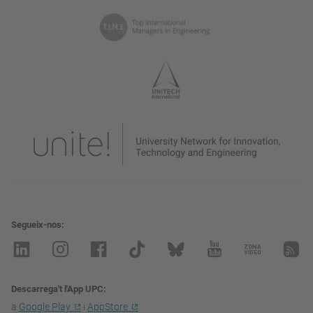
Segueix-nos
Descarrega't l'App UPC
a
Google Play
i
AppStore