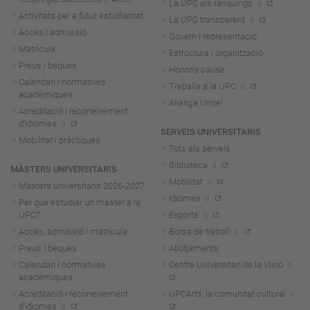
La UPC als rànquings
Activitats per a futur estudiantat
La UPC transparent
Accés i admissió
Govern i representació
Matrícula
Estructura i organització
Preus i beques
Honoris causa
Calendari i normatives
Treballa a la UPC
acadèmiques
Aliança Unite!
Acreditació i reconeixement
d'idiomes
SERVEIS UNIVERSITARIS
Mobilitat i pràctiques
Tots els serveis
Biblioteca
MÀSTERS UNIVERSITARIS
Mobilitat
Màsters universitaris 2026-202
7
Idiomes
Per què estudiar un màster a la
UPC?
Esports
Accés, admissió i matrícula
Borsa de treball
Preus i beques
Allotjaments
Calendari i normatives
Centre Universitari de la Visió
acadèmiques
Acreditació i reconeixement
UPCArts, la comunitat cultural
d'idiomes