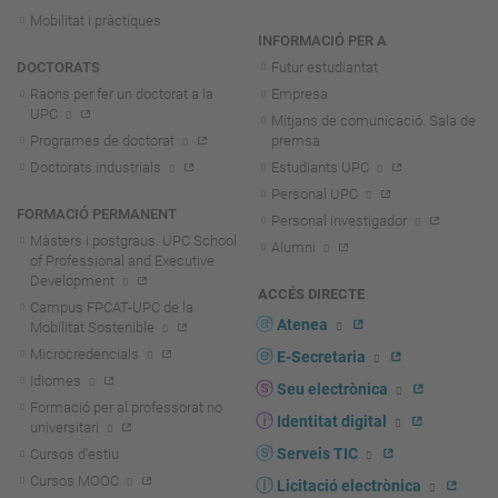
Mobilitat i pràctiques
INFORMACIÓ PER A
DOCTORATS
Futur estudiantat
Raons per fer un doctorat a la
Empresa
UPC
Mitjans de comunicació. Sala de
Programes de doctorat
premsa
Doctorats industrials
Estudiants UPC
Personal UPC
FORMACIÓ PERMANENT
Personal investigador
Màsters i postgraus. UPC School
Alumni
of Professional and Executive
Development
ACCÉS DIRECTE
Campus FPCAT-UPC de la
Atenea
Mobilitat Sostenible
Microcredencials
E-Secretaria
Idiomes
Seu electrònica
Formació per al professorat no
Identitat digital
universitari
Serveis TIC
Cursos d'estiu
Cursos MOOC
Licitació electrònica