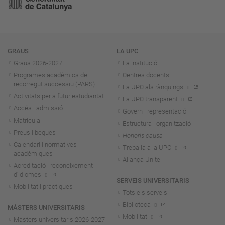
Navegació
GRAUS
LA UPC
Graus 2026-202
7
La institució
Programes acadèmics de
Centres docents
recorregut successiu (PARS)
La UPC als rànquings
Activitats per a futur estudiantat
La UPC transparent
Accés i admissió
Govern i representació
Matrícula
Estructura i organització
Preus i beques
Honoris causa
Calendari i normatives
Treballa a la UPC
acadèmiques
Aliança Unite!
Acreditació i reconeixement
d'idiomes
SERVEIS UNIVERSITARIS
Mobilitat i pràctiques
Tots els serveis
Biblioteca
MÀSTERS UNIVERSITARIS
Mobilitat
Màsters universitaris 2026-202
7