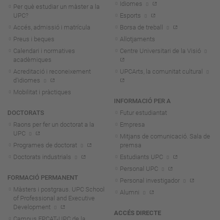
Idiomes
Per què estudiar un màster a la
UPC?
Esports
Accés, admissió i matrícula
Borsa de treball
Preus i beques
Allotjaments
Calendari i normatives
Centre Universitari de la Visió
acadèmiques
Acreditació i reconeixement
UPCArts, la comunitat cultural
d'idiomes
Mobilitat i pràctiques
INFORMACIÓ PER A
DOCTORATS
Futur estudiantat
Raons per fer un doctorat a la
Empresa
UPC
Mitjans de comunicació. Sala de
Programes de doctorat
premsa
Doctorats industrials
Estudiants UPC
Personal UPC
FORMACIÓ PERMANENT
Personal investigador
Màsters i postgraus. UPC School
Alumni
of Professional and Executive
Development
ACCÉS DIRECTE
Campus FPCAT-UPC de la