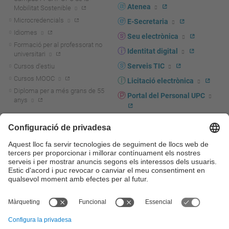
Atenea
Mobilitat Sostenible
Microcredencials
E-Secretaria
Idiomes
Seu electrònica
Formació per al professorat no
Identitat digital
universitari
Serveis TIC
Cursos d'estiu
Cursos MOOC
Licitació electrònica
Diploma per a més grans de 55
Portal del Personal UPC
anys
Directori PDI i PTGAS
R+D+I
Actualitat R+D+I
Marca corporativa
La recerca a la UPC
UPCshop, marxandatge
La transferència, l'emprenedoria i
Sala de premsa
la innovació a la UPC
Foment i suport a la recerca
Seguretat i salut
Foment i suport a la
Autoprotecció i emergències
transferència, l'emprenedoria i la
innovació
Serveis per a empreses