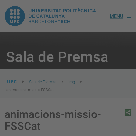
UPC.
MENU
Universitat
Politècnica
You
are
Sala de Premsa
here:
de
Catalunya
Sala de Premsa
img
animacions-missio-FSSCat
animacions-missio-
FSSCat