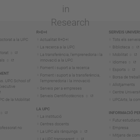
R+D+I
SERVEIS UNIVER
octorat a la UPC
Actualitat R+D+I
Tots els servei
La recerca a la UPC
Biblioteca
torat
La transferència, l'emprenedoria i la
Mobilitat
als
innovació a la UPC
Idiomes
Foment i suport a la recerca
Esports
NENT
Foment i suport a la transferència,
Borsa de treball
us. UPC School of
l'emprenedoria i la innovació
Allotjaments
Executive
Serveis per a empreses
Centre Universit
Serveis Cientificotècnics
 de la Mobilitat
UPCArts, la com
LA UPC
INFORMACIÓ PE
La institució
Futur estudiant
Centres docents
rofessorat no
Empresa
La UPC als rànquings
Mitjans de com
La UPC transparent