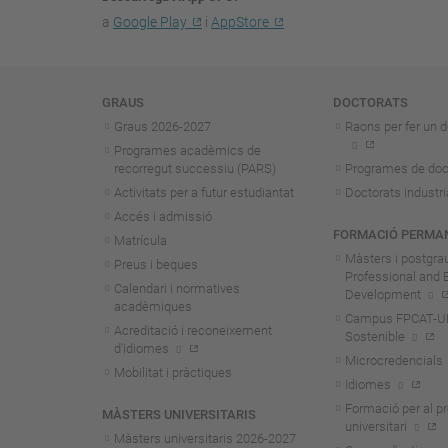
a
Google Play
i
AppStore
Navegació
GRAUS
DOCTORATS
Graus 2026-202
7
Raons per fer un d
Programes acadèmics de
recorregut successiu (PARS)
Programes de doc
Activitats per a futur estudiantat
Doctorats industri
Accés i admissió
FORMACIÓ PERMA
Matrícula
Màsters i postgra
Preus i beques
Professional and 
Calendari i normatives
Development
acadèmiques
Campus FPCAT-UPC
Acreditació i reconeixement
Sostenible
d'idiomes
Microcredencials
Mobilitat i pràctiques
Idiomes
Formació per al p
MÀSTERS UNIVERSITARIS
universitari
Màsters universitaris 2026-202
7