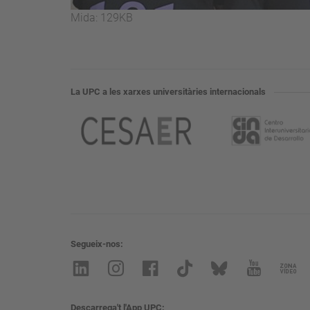
Feu
Mida: 129KB
clic
per
a
visualitzar
La UPC a les xarxes universitàries internacionals
la
imatge
a
mida
completa…
Segueix-nos
Descarrega't l'App UPC