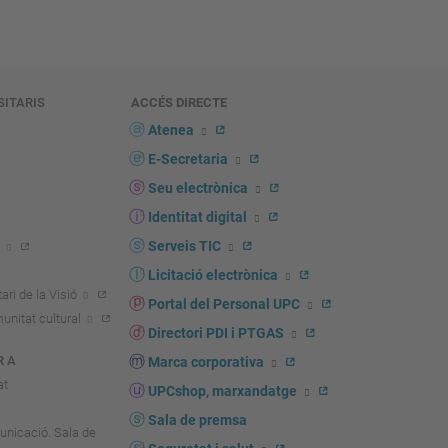
SITARIS
ACCÉS DIRECTE
s
Atenea
E-Secretaria
Seu electrònica
Identitat digital
Serveis TIC
Licitació electrònica
ari de la Visió
Portal del Personal UPC
unitat cultural
Directori PDI i PTGAS
R A
Marca corporativa
at
UPCshop, marxandatge
Sala de premsa
unicació. Sala de