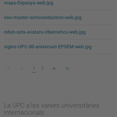
mapa-Espanya-web.jpg
nou-master-semiconductors-web.jpg
robot-sota-avatars-cibernetics-web.jpg
sigles-UPC-80-aniversari-EPSEM-web.jpg
Primera
Pàgina
Pàgina
Pàgina
Pàgina
Darrera
1
2
pàgina
anterior
actual
següent
pàgina
La UPC a les xarxes universitàries
internacionals