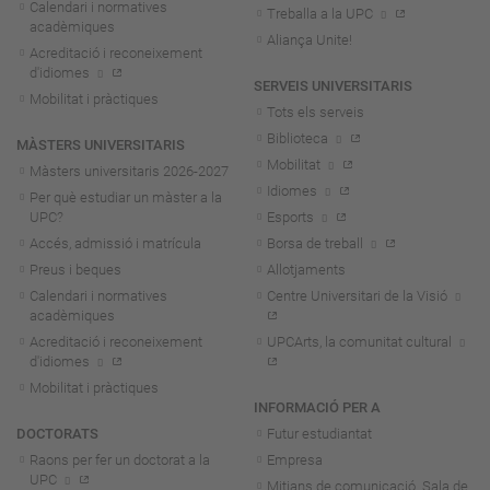
Calendari i normatives
Treballa a la UPC
acadèmiques
Aliança Unite!
Acreditació i reconeixement
d'idiomes
SERVEIS UNIVERSITARIS
Mobilitat i pràctiques
Tots els serveis
Biblioteca
MÀSTERS UNIVERSITARIS
Mobilitat
Màsters universitaris 2026-202
7
Idiomes
Per què estudiar un màster a la
UPC?
Esports
Accés, admissió i matrícula
Borsa de treball
Preus i beques
Allotjaments
Calendari i normatives
Centre Universitari de la Visió
acadèmiques
Acreditació i reconeixement
UPCArts, la comunitat cultural
d'idiomes
Mobilitat i pràctiques
INFORMACIÓ PER A
DOCTORATS
Futur estudiantat
Raons per fer un doctorat a la
Empresa
UPC
Mitjans de comunicació. Sala de