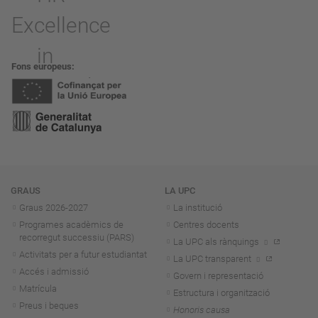
Fons europeus
Navegació
GRAUS
LA UPC
Graus 2026-202
7
La institució
Programes acadèmics de
Centres docents
recorregut successiu (PARS)
La UPC als rànquings
Activitats per a futur estudiantat
La UPC transparent
Accés i admissió
Govern i representació
Matrícula
Estructura i organització
Preus i beques
Honoris causa