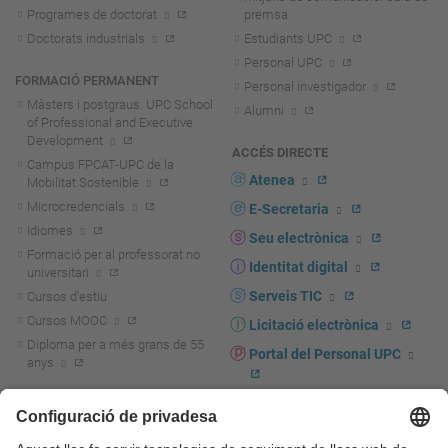
Programes de doctorat
premsa
Doctorats industrials
Estudiants UPC
Personal UPC
FORMACIÓ PERMANENT
Personal investigador
Màsters i postgraus. UPC School
Alumni
of Professional and Executive
Development
ACCÉS DIRECTE
Campus FPCAT-UPC de la
Atenea
Mobilitat Sostenible
Microcredencials
E-Secretaria
Idiomes
Seu electrònica
Formació per al professorat no
Identitat digital
universitari
Serveis TIC
Cursos d'estiu
Cursos MOOC
Licitació electrònica
Diploma per a més grans de 55
Portal del Personal UPC
anys
Directori PDI i PTGAS
R+D+I
Actualitat R+D+I
Marca corporativa