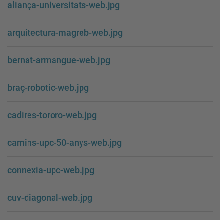
aliança-universitats-web.jpg
arquitectura-magreb-web.jpg
bernat-armangue-web.jpg
braç-robotic-web.jpg
cadires-tororo-web.jpg
camins-upc-50-anys-web.jpg
connexia-upc-web.jpg
cuv-diagonal-web.jpg