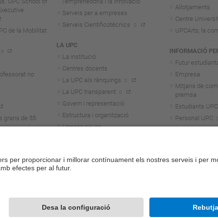
us. UPC School of
l'emprenedoria i la innovació
Allotjaments
Executive
Serveis per a empreses
Centre Universit
Serveis Cientificotècnics
 de la Mobilitat
UPCArts, la com
LA UPC
INFORMACIÓ PE
La institució
Futur estudiant
Centres docents
rofessorat no
Empresa
La UPC als rànquings
Mitjans de com
La UPC transparent
premsa
Govern i representació
Estudiants UPC
Estructura i organització
s grans de 55
Personal UPC
Honoris causa
Personal invest
Treballa a la UPC
Alumni
Aliança Unite!
Contacte
Mapa del we