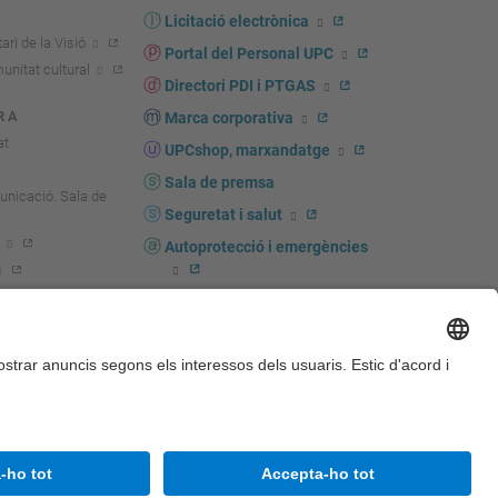
Licitació electrònica
ari de la Visió
Portal del Personal UPC
unitat cultural
Directori PDI i PTGAS
R A
Marca corporativa
at
UPCshop, marxandatge
Sala de premsa
unicació. Sala de
Seguretat i salut
Autoprotecció i emergències
igador
b
Accessibilitat
Avís legal
Configuració de privadesa