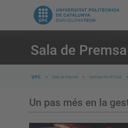
E
UPC.
N
Universitat
pr
Politècnica
You
are
Sala de Premsa
here:
de
Catalunya
Sala de Premsa
Notícies PDI-PTGAS
Un pas més en la gest