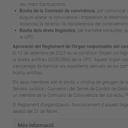
seu marc d'actuacions.
Bústia de la Comissió de convivència
, per comunicar 
puguin alterar la convivència i impedeixin el desenvo
docència, la recerca i la transferència del coneixement
Bústia dels drets lingüístics
, per trametre consultes, q
la UPC.
Aprovació del Reglament de l'òrgan responsable del cana
El 12 de setembre de 2023 es va constituir l’òrgan col·legi
la bústia antifrau (OCRCIIBA) de la UPC. Aquest òrgan coo
s'encarrega de tramitar els expedients derivats de les co
bústia antifrau.
Els seus membres són el síndic o síndica de greuges de la 
Serveis Jurídics i Convenis i del Servei de Control de Gest
un membre de la Comissió de Convivència del col·lectiu PDI
El Reglament d’organització i funcionament d'aquest òrga
sessió del 21 de febrer.
Més informació