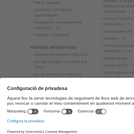
Màsters i postgra
Preus i beques
Professional and 
Calendari i normatives
Development
acadèmiques
Campus FPCAT-UPC
Acreditació i reconeixement
Sostenible
d'idiomes
Microcredencials
Mobilitat i pràctiques
Idiomes
Formació per al p
MÀSTERS UNIVERSITARIS
universitari
Màsters universitaris 2026-202
7
Cursos d'estiu
Per què estudiar un màster a la
Cursos MOOC
UPC?
Diploma per a mé
Accés, admissió i matrícula
anys
Preus i beques
Calendari i normatives
acadèmiques
Acreditació i reconeixement
d'idiomes
Mobilitat i pràctiques
© UPC
Universitat Politècnica de Catalunya - BarcelonaTech