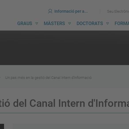
ines
Ves
Ves
Informació per a...
Seu Electròn
al
al
contingut
menú
avegació
GRAUS
MÀSTERS
DOCTORATS
FORM
incipal
Un pas més en la gestió del Canal Intern d'Informació
ió del Canal Intern d'Inform