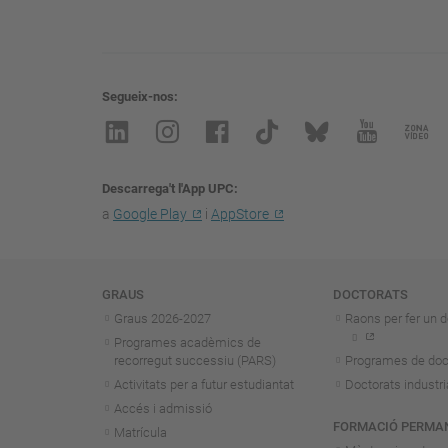
Segueix-nos
Descarrega't l'App UPC
a
Google Play
i
AppStore
Navegació
GRAUS
DOCTORATS
Graus 2026-202
7
Raons per fer un d
Programes acadèmics de
recorregut successiu (PARS)
Programes de doc
Activitats per a futur estudiantat
Doctorats industri
Accés i admissió
FORMACIÓ PERMA
Matrícula