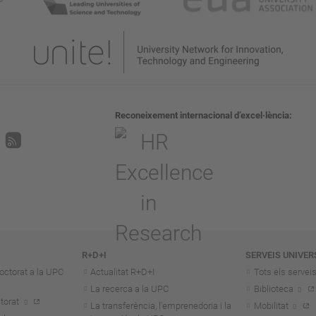
Reconeixement internacional d’excel·lència
R+D+I
SERVEIS UNIVER
octorat a la UPC
Actualitat R+D+I
Tots els servei
La recerca a la UPC
Biblioteca
torat
La transferència, l'emprenedoria i la
Mobilitat