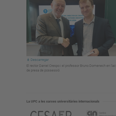
Descarregar
El rector Daniel Crespo i el professor Bruno Domenech en l'ac
de presa de possessió
La UPC a les xarxes universitàries internacionals