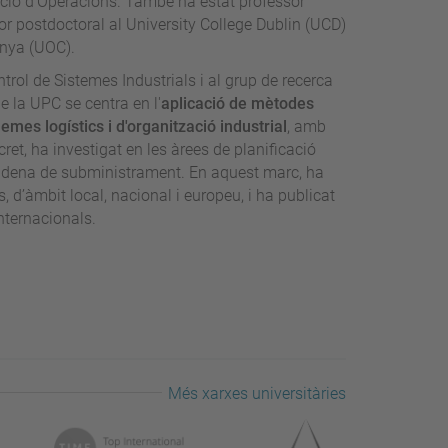
ció d'Operacions. També ha estat professor
r postdoctoral al University College Dublin (UCD)
unya (UOC).
ontrol de Sistemes Industrials i al grup de recerca
e la UPC se centra en l'
aplicació de mètodes
emes logístics i d'organització industrial
, amb
ret, ha investigat en les àrees de planificació
 cadena de subministrament. En aquest marc, ha
s, d’àmbit local, nacional i europeu, i ha publicat
nternacionals.
Més xarxes universitàries