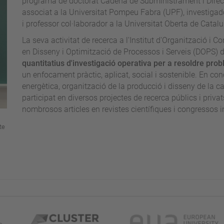
programa de doctorat Cadena de Subministrament i Direc
associat a la Universitat Pompeu Fabra (UPF), investigado
i professor col·laborador a la Universitat Oberta de Catal
La seva activitat de recerca a l'Institut d'Organització i C
en Disseny i Optimització de Processos i Serveis (DOPS) d
quantitatius d'investigació operativa per a resoldre probl
un enfocament pràctic, aplicat, social i sostenible. En conc
energètica, organització de la producció i disseny de la
participat en diversos projectes de recerca públics i privat
nombrosos articles en revistes científiques i congressos i
te