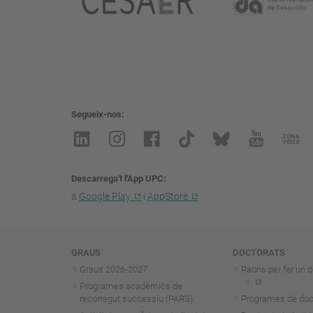
Segueix-nos
Descarrega't l'App UPC
a
Google Play
i
AppStore
Navegació
GRAUS
DOCTORATS
Graus 2026-202
7
Raons per fer un d
Programes acadèmics de
recorregut successiu (PARS)
Programes de doc