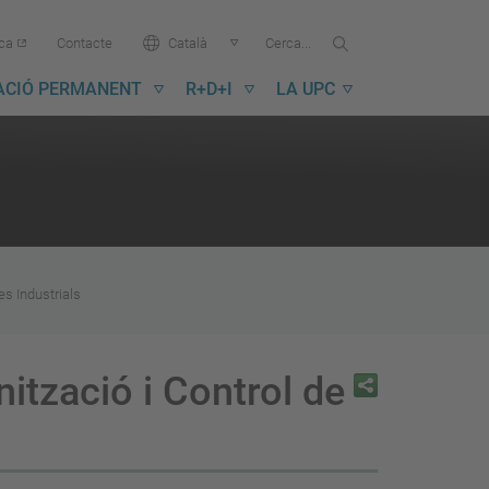
Cercar...
Cerca
Idioma:
ica
Contacte
Català
a
la
ACIÓ PERMANENT
R+D+I
LA UPC
UPC
es Industrials
ització i Control de