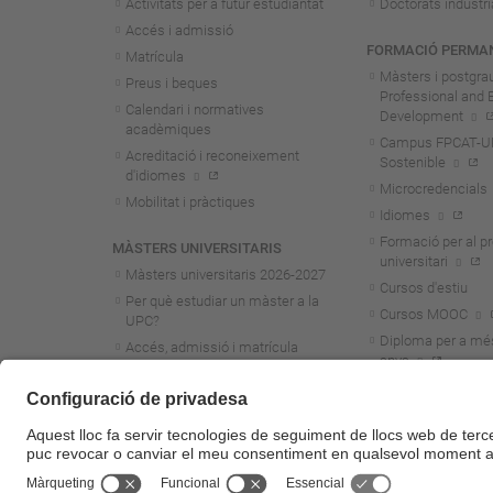
Activitats per a futur estudiantat
Doctorats industri
Accés i admissió
FORMACIÓ PERMA
Matrícula
Màsters i postgra
Preus i beques
Professional and 
Calendari i normatives
Development
acadèmiques
Campus FPCAT-UPC
Acreditació i reconeixement
Sostenible
d'idiomes
Microcredencials
Mobilitat i pràctiques
Idiomes
Formació per al p
MÀSTERS UNIVERSITARIS
universitari
Màsters universitaris 2026-202
7
Cursos d'estiu
Per què estudiar un màster a la
Cursos MOOC
UPC?
Diploma per a mé
Accés, admissió i matrícula
anys
Preus i beques
Calendari i normatives
acadèmiques
Acreditació i reconeixement
d'idiomes
Mobilitat i pràctiques