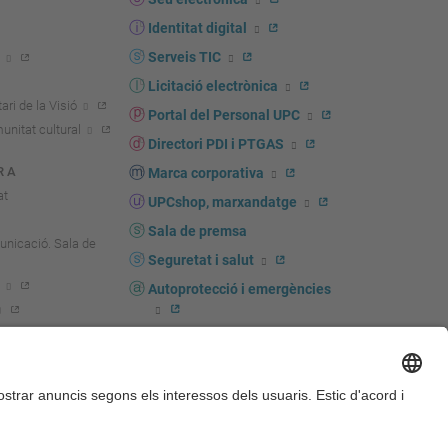
Identitat digital
Serveis TIC
Licitació electrònica
ari de la Visió
Portal del Personal UPC
unitat cultural
Directori PDI i PTGAS
R A
Marca corporativa
at
UPCshop, marxandatge
Sala de premsa
unicació. Sala de
Seguretat i salut
Autoprotecció i emergències
igador