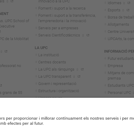
als
innovació a la UPC
Idiomes
Foment i suport a la recerca
Esports
NENT
Foment i suport a la transferència,
Borsa de treball
us. UPC School of
l'emprenedoria i la innovació
Allotjaments
Executive
Serveis per a empreses
Centre Universit
Serveis Cientificotècnics
 de la Mobilitat
UPCArts, la com
LA UPC
INFORMACIÓ PE
La institució
Futur estudiant
Centres docents
rofessorat no
Empresa
La UPC als rànquings
Mitjans de com
La UPC transparent
premsa
Govern i representació
Estudiants UPC
Estructura i organització
s grans de 55
Personal UPC
Honoris causa
Personal invest
Treballa a la UPC
Alumni
Aliança Unite!