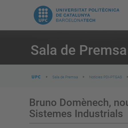
E
UPC.
N
Universitat
pr
Politècnica
You
are
Sala de Premsa
here:
de
Catalunya
Sala de Premsa
Notícies PDI-PTGAS
Bruno Domènech, nou d
Sistemes Industrials