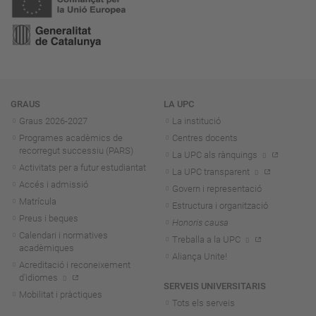
Navegació
GRAUS
LA UPC
Graus 2026-202
7
La institució
Programes acadèmics de
Centres docents
recorregut successiu (PARS)
La UPC als rànquings
Activitats per a futur estudiantat
La UPC transparent
Accés i admissió
Govern i representació
Matrícula
Estructura i organització
Preus i beques
Honoris causa
Calendari i normatives
Treballa a la UPC
acadèmiques
Aliança Unite!
Acreditació i reconeixement
d'idiomes
SERVEIS UNIVERSITARIS
Mobilitat i pràctiques
Tots els serveis