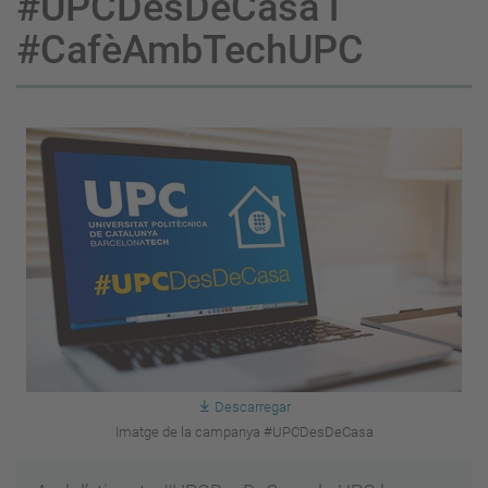
#UPCDesDeCasa i
#CafèAmbTechUPC
Descarregar
Imatge de la campanya #UPCDesDeCasa