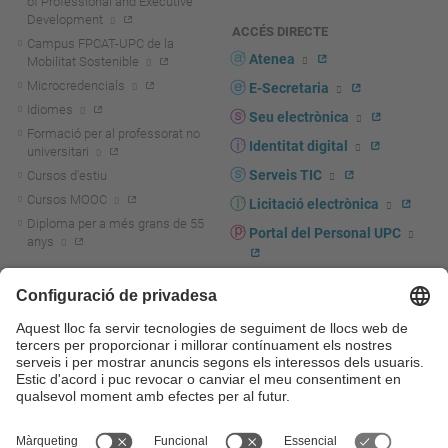
of Professional and Executive
Development
ACCÉS DIRECTE
Campus FPCAT-UPC de la
Atenea
Mobilitat Sostenible
Microcredencials
E-Secretaria
Idiomes
Seu electrònica
Formació per al professorat no
Identitat digital
universitari
Serveis TIC
Cursos d'estiu
Cursos MOOC
Licitació electrònica
Diploma per a més grans de 55
Portal del Personal UPC
anys
Directori PDI i PTGAS
R+D+I
Actualitat R+D+I
Marca corporativa
La recerca a la UPC
UPCshop, marxandatge
La transferència, l'emprenedoria i
Sala de premsa
la innovació a la UPC
Foment i suport a la recerca
Seguretat i salut
Foment i suport a la
Autoprotecció i emergències
transferència, l'emprenedoria i la