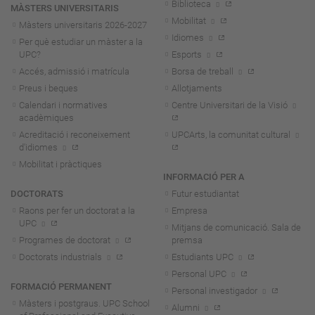
Biblioteca
MÀSTERS UNIVERSITARIS
Mobilitat
Màsters universitaris 2026-202
7
Idiomes
Per què estudiar un màster a la
UPC?
Esports
Accés, admissió i matrícula
Borsa de treball
Preus i beques
Allotjaments
Calendari i normatives
Centre Universitari de la Visió
acadèmiques
Acreditació i reconeixement
UPCArts, la comunitat cultural
d'idiomes
Mobilitat i pràctiques
INFORMACIÓ PER A
DOCTORATS
Futur estudiantat
Raons per fer un doctorat a la
Empresa
UPC
Mitjans de comunicació. Sala de
Programes de doctorat
premsa
Doctorats industrials
Estudiants UPC
Personal UPC
FORMACIÓ PERMANENT
Personal investigador
Màsters i postgraus. UPC School
Alumni