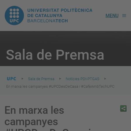
UPC.
MENU
Universitat
Politècnica
You
are
Sala de Premsa
here:
de
Catalunya
Sala de Premsa
Notícies PDI-PTGAS
En marxa les campanyes #UPCDesDeCasa i #CafèAmbTechUPC
En marxa les
campanyes