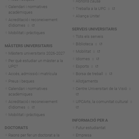
Honoris causa
Calendari i normatives
Treballa a la UPC
acadèmiques
Aliança Unite!
Acreditació i reconeixement
d'idiomes
SERVEIS UNIVERSITARIS
Mobilitat i pràctiques
Tots els serveis
Biblioteca
MÀSTERS UNIVERSITARIS
Mobilitat
Màsters universitaris 2026-202
7
Idiomes
Per què estudiar un màster a la
UPC?
Esports
Accés, admissió i matrícula
Borsa de treball
Preus i beques
Allotjaments
Calendari i normatives
Centre Universitari de la Visió
acadèmiques
Acreditació i reconeixement
UPCArts, la comunitat cultural
d'idiomes
Mobilitat i pràctiques
INFORMACIÓ PER A
DOCTORATS
Futur estudiantat
Raons per fer un doctorat a la
Empresa