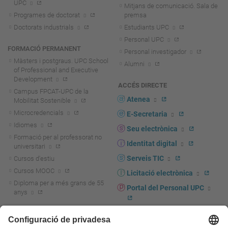
UPC
Mitjans de comunicació. Sala de
Programes de doctorat
premsa
Doctorats industrials
Estudiants UPC
Personal UPC
FORMACIÓ PERMANENT
Personal investigador
Màsters i postgraus. UPC School
Alumni
of Professional and Executive
Development
ACCÉS DIRECTE
Campus FPCAT-UPC de la
Atenea
Mobilitat Sostenible
Microcredencials
E-Secretaria
Idiomes
Seu electrònica
Formació per al professorat no
Identitat digital
universitari
Serveis TIC
Cursos d'estiu
Cursos MOOC
Licitació electrònica
Diploma per a més grans de 55
Portal del Personal UPC
anys
Directori PDI i PTGAS
R+D+I
Actualitat R+D+I
Marca corporativa