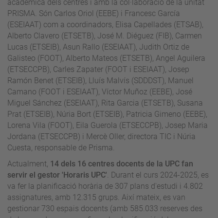
acadèmica dels centres i amb la col·laboració de la unitat
PRISMA. Són Carlos Oriol (EEBE) i Francesc García
(ESEIAAT) com a coordinadors, Elisa Capellades (ETSAB),
Alberto Clavero (ETSETB), José M. Diéguez (FIB), Carmen
Lucas (ETSEIB), Asun Rallo (ESEIAAT), Judith Ortiz de
Galisteo (FOOT), Alberto Mateos (ETSETB), Angel Aguilera
(ETSECCPB), Carles Zapater (FOOT i ESEIAAT), Josep
Ramón Benet (ETSEIB), Lluís Malvís (SDDDST), Manuel
Camano (FOOT i ESEIAAT), Víctor Muñoz (EEBE), José
Miguel Sánchez (ESEIAAT), Rita Garcia (ETSETB), Susana
Prat (ETSEIB), Núria Bort (ETSEIB), Patricia Gimeno (EEBE),
Lorena Vila (FOOT), Eila Guerola (ETSECCPB), Josep Maria
Jordana (ETSECCPB) i Mercè Oller, directora TIC i Núria
Cuesta, responsable de Prisma.
Actualment,
14 dels 16 centres docents de la UPC fan
servir el gestor 'Horaris UPC'
. Durant el curs 2024-2025, es
va fer la planificació horària de 307 plans d'estudi i 4.802
assignatures, amb 12.315 grups. Així mateix, es van
gestionar 730 espais docents (amb 585.033 reserves des