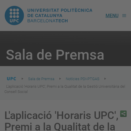
UPC.
MENU
Universitat
Politècnica
You
are
Sala de Premsa
here:
de
Catalunya
Sala de Premsa
Notícies PDI-PTGAS
L'aplicació 'Horaris UPC', Premi a la Qualitat de la Gestió Universitària del
Consell Social
L'aplicació 'Horaris UPC',
Premi a la Qualitat de la