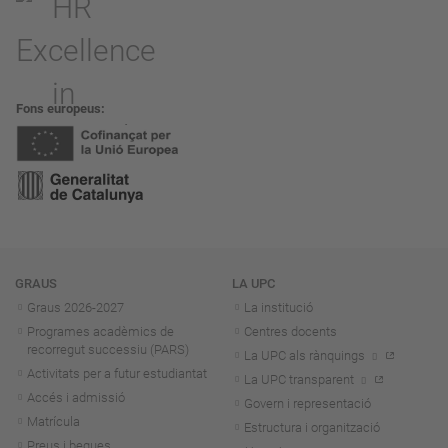
Fons europeus
Navegació
GRAUS
LA UPC
Graus 2026-202
7
La institució
Programes acadèmics de
Centres docents
recorregut successiu (PARS)
La UPC als rànquings
Activitats per a futur estudiantat
La UPC transparent
Accés i admissió
Govern i representació
Matrícula
Estructura i organització
Preus i beques