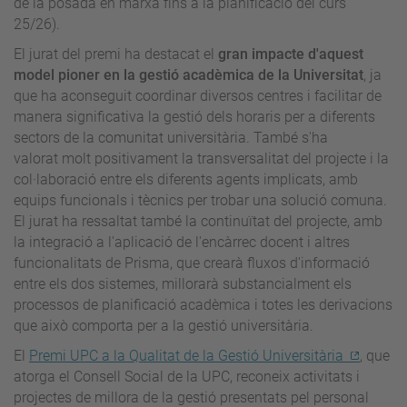
de la posada en marxa fins a la planificació del curs
25/26).
El jurat del premi ha destacat el
gran impacte d'aquest
model pioner en la gestió acadèmica de la Universitat
, ja
que ha aconseguit coordinar diversos centres i facilitar de
manera significativa la gestió dels horaris per a diferents
sectors de la comunitat universitària. També s'ha
valorat molt positivament la transversalitat del projecte i la
col·laboració entre els diferents agents implicats, amb
equips funcionals i tècnics per trobar una solució comuna.
El jurat ha ressaltat també la continuïtat del projecte, amb
la integració a l'aplicació de l'encàrrec docent i altres
funcionalitats de Prisma, que crearà fluxos d'informació
entre els dos sistemes, millorarà substancialment els
processos de planificació acadèmica i totes les derivacions
que això comporta per a la gestió universitària.
El
Premi UPC a la Qualitat de la Gestió Universitària
, que
atorga el Consell Social de la UPC, reconeix activitats i
projectes de millora de la gestió presentats pel personal