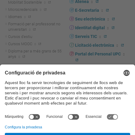
Atenea
Mobilitat Sostenible
Microcredencials
E-Secretaria
Idiomes
Seu electrònica
Formació per al professorat no
Identitat digital
universitari
Serveis TIC
Cursos d'estiu
Cursos MOOC
Licitació electrònica
Diploma per a més grans de 55
Portal del Personal UPC
anys
Directori PDI i PTGAS
R+D+I
Actualitat R+D+I
Marca corporativa
La recerca a la UPC
UPCshop, marxandatge
La transferència, l'emprenedoria i
Sala de premsa
la innovació a la UPC
Foment i suport a la recerca
Seguretat i salut
Foment i suport a la
Autoprotecció i emergències
transferència, l'emprenedoria i la
innovació
Serveis per a empreses