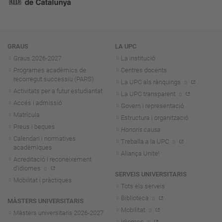
Navegació
GRAUS
LA UPC
Graus 2026-202
7
La institució
Programes acadèmics de
Centres docents
recorregut successiu (PARS)
La UPC als rànquings
Activitats per a futur estudiantat
La UPC transparent
Accés i admissió
Govern i representació
Matrícula
Estructura i organització
Preus i beques
Honoris causa
Calendari i normatives
Treballa a la UPC
acadèmiques
Aliança Unite!
Acreditació i reconeixement
d'idiomes
SERVEIS UNIVERSITARIS
Mobilitat i pràctiques
Tots els serveis
Biblioteca
MÀSTERS UNIVERSITARIS
Mobilitat
Màsters universitaris 2026-202
7
Idiomes