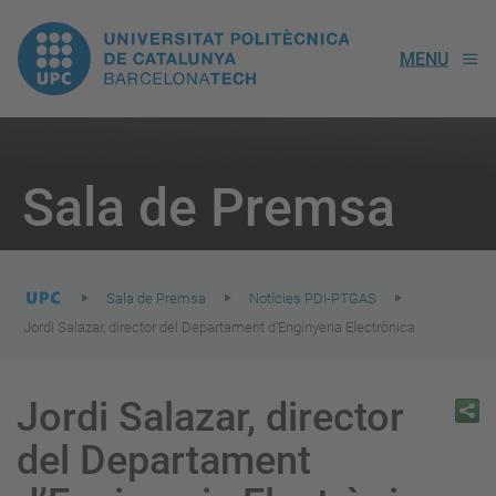
UPC.
MENU
Universitat
Politècnica
You
are
Sala de Premsa
here:
de
Catalunya
Sala de Premsa
Notícies PDI-PTGAS
Jordi Salazar, director del Departament d’Enginyeria Electrònica
Jordi Salazar, director
del Departament