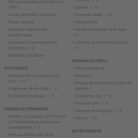
Per què estudiar un màster a la
UPC?
Esports
Accés, admissió i matrícula
Borsa de treball
Preus i beques
Allotjaments
Calendari i normatives
Centre Universitari de la Visió
acadèmiques
Acreditació i reconeixement
UPCArts, la comunitat cultural
d'idiomes
Mobilitat i pràctiques
INFORMACIÓ PER A
DOCTORATS
Futur estudiantat
Raons per fer un doctorat a la
Empresa
UPC
Mitjans de comunicació. Sala de
Programes de doctorat
premsa
Doctorats industrials
Estudiants UPC
Personal UPC
FORMACIÓ PERMANENT
Personal investigador
Màsters i postgraus. UPC School
Alumni
of Professional and Executive
Development
ACCÉS DIRECTE
Campus FPCAT-UPC de la