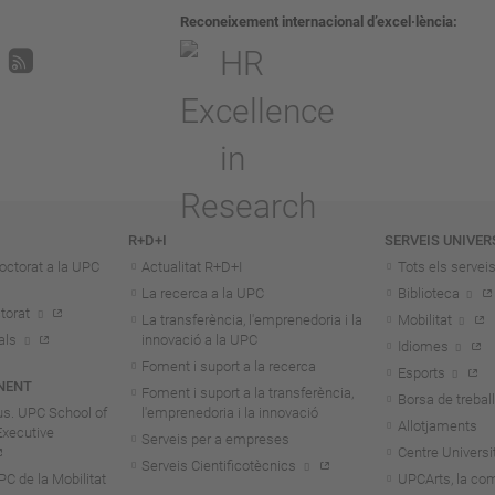
Reconeixement internacional d’excel·lència
R+D+I
SERVEIS UNIVER
octorat a la UPC
Actualitat R+D+I
Tots els servei
La recerca a la UPC
Biblioteca
torat
La transferència, l'emprenedoria i la
Mobilitat
als
innovació a la UPC
Idiomes
Foment i suport a la recerca
Esports
NENT
Foment i suport a la transferència,
Borsa de treball
us. UPC School of
l'emprenedoria i la innovació
Allotjaments
Executive
Serveis per a empreses
Centre Universit
Serveis Cientificotècnics
 de la Mobilitat
UPCArts, la com