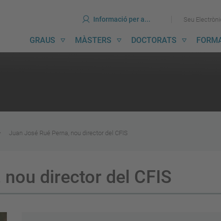
ines
Ves
Ves
Informació per a...
Seu Electròn
al
al
contingut
menú
avegació
GRAUS
MÀSTERS
DOCTORATS
FORM
incipal
Juan José Rué Perna, nou director del CFIS
 nou director del CFIS