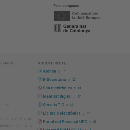
Fons europeus
SITARIS
ACCÉS DIRECTE
s
Atenea
E-Secretaria
Seu electrònica
Identitat digital
Serveis TIC
Licitació electrònica
ari de la Visió
Portal del Personal UPC
unitat cultural