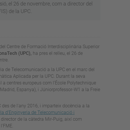
ió, el 26 de novembre, com a director del
FIS) de la UPC.
 del Centre de Formació Interdisciplinària Superior
elonaTech (UPC),
ha pres el relleu, el 26 de
ntre.
ia de Telecomunicació a la UPC en el marc del
màtica Aplicada per la UPC. Durant la seva
ral a centres europeus com l’École Polytechnique
(Madrid, Espanya), i Júniorprofessor-W1 a la Freie
es de l'any 2016, i imparteix docència a la
ola d’Enginyeria de Telecomunicació i
director de la càtedra Mir-Puig, així com
 l'FME.