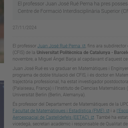
El professor Juan José Rué Perna ha pres possess
Centre de Formació Interdisciplinària Superior (C
27/11/2024
El professor
Juan José Rué Perna
, fins ara subdirector
(CFIS) de la
Universitat Politècnica de Catalunya - Barc
novembre, a Miguel Ángel Barja al capdavant d'aquest ce
Juan José Rué es va graduar en Matemàtiques i Enginyer
programa de doble titulació del CFIS, i és doctor en Mate
trajectòria professional, ha estat investigador postdocto
(Palaiseau, França) i l’Instituto de Ciencias Matemáticas 
Universität Berlin (Berlin, Alemanya).
És professor del Departament de Matemàtiques de la UPC d
Facultat de Matemàtiques i Estadística (FME)
i a
l’Esc
Aeroespacial de Castelldefels (EETAC)
. També ha estat 
vicedegà, secretari acadèmic i responsable de Qualitat de