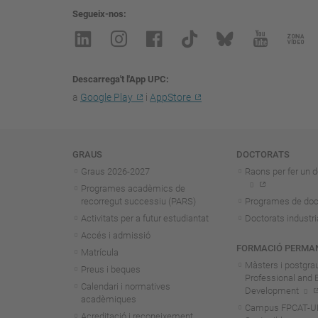
Segueix-nos
Descarrega't l'App UPC
a
Google Play
i
AppStore
Navegació
GRAUS
DOCTORATS
Graus 2026-202
7
Raons per fer un d
Programes acadèmics de
recorregut successiu (PARS)
Programes de doc
Activitats per a futur estudiantat
Doctorats industri
Accés i admissió
FORMACIÓ PERMA
Matrícula
Màsters i postgra
Preus i beques
Professional and 
Calendari i normatives
Development
acadèmiques
Campus FPCAT-UPC
Acreditació i reconeixement