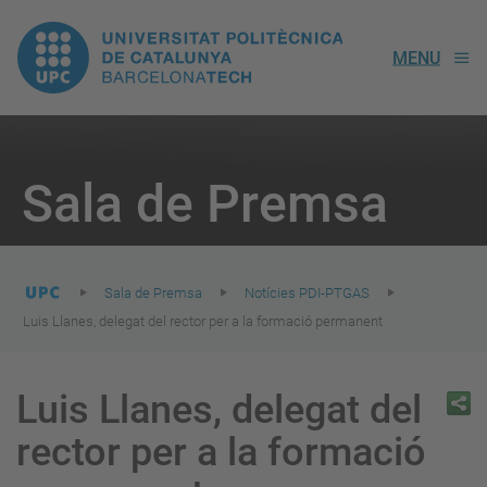
UPC.
MENU
Universitat
Politècnica
You
are
Sala de Premsa
here:
de
Catalunya
Sala de Premsa
Notícies PDI-PTGAS
Luis Llanes, delegat del rector per a la formació permanent
Luis Llanes, delegat del
rector per a la formació