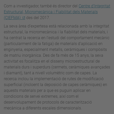
Com a investigador, també és director del
Centre d’Integritat
Estructural, Micromecànica i Fiabilitat dels Materials
(CIEFMA)
des del 2017
.
La seva àrea d’expertesa està relacionada amb la integritat
estructural, la micromecànica i la fiabilitat dels materials, i
ha centrat la recerca en l’estudi del comportament mecànic
(particularment de la fatiga) de materials d’aplicació en
enginyeria, especialment metalls, ceràmiques i compòsits
de matriu inorgànica. Des de fa més de 15 anys, la seva
activitat es focalitza en el disseny microestructural de
materials durs i superdurs (cermets, ceràmiques avançades
i diamant), tant a nivell volumètric com de capes. La
recerca inclou la implementació de rutes de modificació
superficial (incloent la deposició de capes ceràmiques) en
aquests materials per a que es puguin aplicar en
condicions de servei extremes, així com el
desenvolupament de protocols de caracterització
mecànica a diferents escales dimensionals.