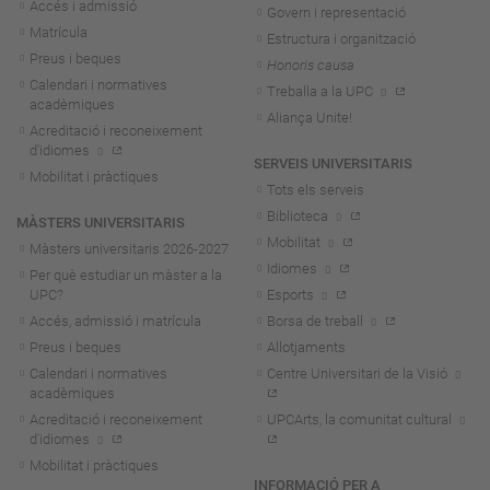
Accés i admissió
Govern i representació
Matrícula
Estructura i organització
Preus i beques
Honoris causa
Calendari i normatives
Treballa a la UPC
acadèmiques
Aliança Unite!
Acreditació i reconeixement
d'idiomes
SERVEIS UNIVERSITARIS
Mobilitat i pràctiques
Tots els serveis
Biblioteca
MÀSTERS UNIVERSITARIS
Mobilitat
Màsters universitaris 2026-202
7
Idiomes
Per què estudiar un màster a la
UPC?
Esports
Accés, admissió i matrícula
Borsa de treball
Preus i beques
Allotjaments
Calendari i normatives
Centre Universitari de la Visió
acadèmiques
Acreditació i reconeixement
UPCArts, la comunitat cultural
d'idiomes
Mobilitat i pràctiques
INFORMACIÓ PER A