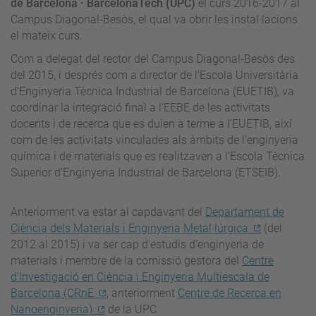
de Barcelona · BarcelonaTech (UPC)
el curs 2016-2017 al
Campus Diagonal-Besòs, el qual va obrir les instal·lacions
el mateix curs.
Com a delegat del rector del Campus Diagonal-Besòs des
del 2015, i després com a director de l’Escola Universitària
d'Enginyeria Tècnica Industrial de Barcelona (EUETIB), va
coordinar la integració final a l’EEBE de les activitats
docents i de recerca que es duien a terme a l’EUETIB, així
com de les activitats vinculades als àmbits de l’enginyeria
química i de materials que es realitzaven a l’Escola Tècnica
Superior d’Enginyeria Industrial de Barcelona (ETSEIB).
Anteriorment va estar al capdavant del
Departament de
Ciència dels Materials i Enginyeria Metal·lúrgica
(
del
2012 al 2015) i va ser cap d’estudis d’enginyeria de
materials i membre de la comissió gestora del
Centre
d’Investigació en Ciència i Enginyeria Multiescala de
Barcelona (CRnE
, anteriorment
Centre de Recerca en
Nanoenginyeria)
de la UPC.