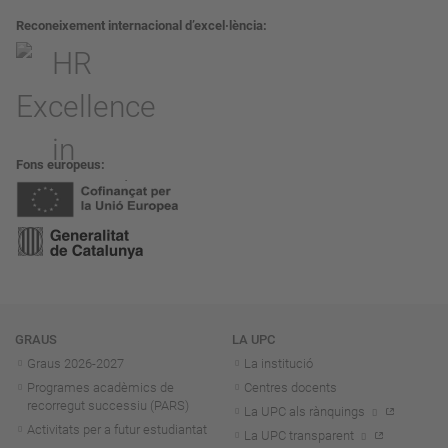
Reconeixement internacional d’excel·lència
Fons europeus
Navegació
GRAUS
LA UPC
Graus 2026-202
7
La institució
Programes acadèmics de
Centres docents
recorregut successiu (PARS)
La UPC als rànquings
Activitats per a futur estudiantat
La UPC transparent