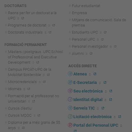
DOCTORATS
Futur estudiantat
Raons per fer un doctorat a la
Empresa
UPC
Mitjans de comunicació. Sala de
Programes de doctorat
premsa
Doctorats industrials
Estudiants UPC
Personal UPC
FORMACIÓ PERMANENT
Personal investigador
Màsters i postgraus. UPC School
Alumni
of Professional and Executive
Development
ACCÉS DIRECTE
Campus FPCAT-UPC de la
Atenea
Mobilitat Sostenible
Microcredencials
E-Secretaria
Idiomes
Seu electrònica
Formació per al professorat no
Identitat digital
universitari
Serveis TIC
Cursos d'estiu
Cursos MOOC
Licitació electrònica
Diploma per a més grans de 55
Portal del Personal UPC
anys