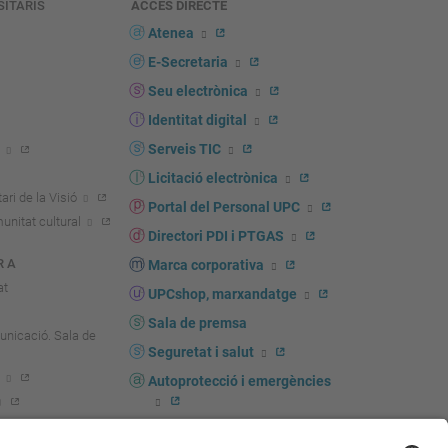
SITARIS
ACCÉS DIRECTE
s
Atenea
E-Secretaria
Seu electrònica
Identitat digital
Serveis TIC
Licitació electrònica
ari de la Visió
Portal del Personal UPC
unitat cultural
Directori PDI i PTGAS
R A
Marca corporativa
at
UPCshop, marxandatge
Sala de premsa
unicació. Sala de
Seguretat i salut
Autoprotecció i emergències
igador