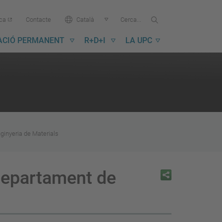
Cercar...
Cerca
Idioma:
ica
Contacte
Català
a
la
ACIÓ PERMANENT
R+D+I
LA UPC
UPC
ginyeria de Materials
Departament de