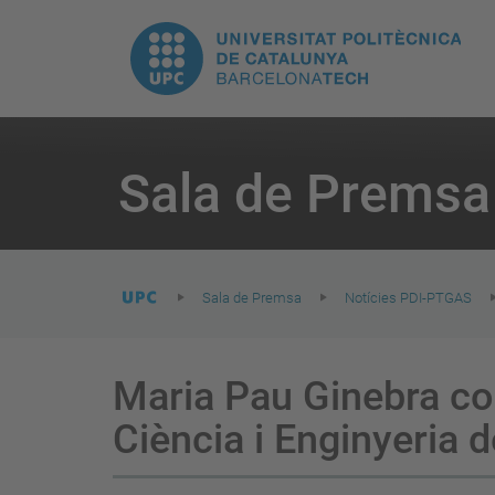
E
UPC.
N
Universitat
pr
Politècnica
You
are
Sala de Premsa
here:
de
Catalunya
Sala de Premsa
Notícies PDI-PTGAS
Maria Pau Ginebra co
Ciència i Enginyeria 