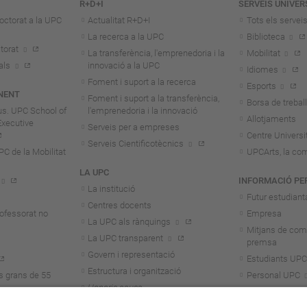
R+D+I
SERVEIS UNIVER
octorat a la UPC
Actualitat R+D+I
Tots els servei
La recerca a la UPC
Biblioteca
torat
La transferència, l'emprenedoria i la
Mobilitat
als
innovació a la UPC
Idiomes
Foment i suport a la recerca
Esports
NENT
Foment i suport a la transferència,
Borsa de treball
us. UPC School of
l'emprenedoria i la innovació
Allotjaments
Executive
Serveis per a empreses
Centre Universit
Serveis Cientificotècnics
 de la Mobilitat
UPCArts, la com
LA UPC
INFORMACIÓ PE
La institució
Futur estudiant
Centres docents
rofessorat no
Empresa
La UPC als rànquings
Mitjans de com
La UPC transparent
premsa
Govern i representació
Estudiants UPC
Estructura i organització
s grans de 55
Personal UPC
Honoris causa
Personal invest
Treballa a la UPC