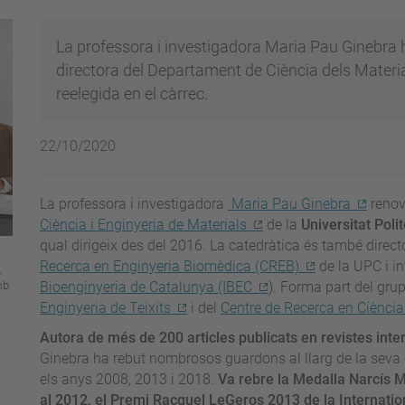
La professora i investigadora Maria Pau Ginebra h
directora del Departament de Ciència dels Materia
reelegida en el càrrec.
22/10/2020
La professora i investigadora
Maria Pau Ginebra
renova
Ciència i Enginyeria de Materials
de la
Universitat Pol
qual dirigeix des del 2016. La catedràtica és també direct
Recerca en Enginyeria Biomèdica (CREB)
de la UPC i i
,
mb
Bioenginyeria de Catalunya (IBEC
). Forma part del gru
Enginyeria de Teixits
i del
Centre de Recerca en Ciència
Autora de més de 200 articles publicats en revistes inte
Ginebra ha rebut nombrosos guardons al llarg de la seva
els anys 2008, 2013 i 2018.
Va rebre la Medalla Narcís M
al 2012, el Premi Racquel LeGeros 2013 de la Internatio