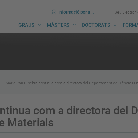
ines
Ves
Ves
Informació per a...
Seu Electròn
al
al
contingut
menú
avegació
GRAUS
MÀSTERS
DOCTORATS
FORM
incipal
Maria Pau Ginebra continua com a directora del Departament de Ciència i En
ntinua com a directora del 
de Materials