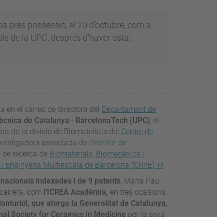
a pres possessió, el 20 d’octubre, com a
ls de la UPC, després d'haver estat
 en el càrrec de directora del
Departament de
itècnica de Catalunya · BarcelonaTech (UPC)
, el
ora de la divisió de Biomaterials del
Centre de
nvestigadora associada de l’
Institut de
p de recerca de
Biomaterials, Biomecànica i
 i Enginyeria Multiescala de Barcelona (CRnE)
.
rnacionals indexades i de 9 patents
, Maria Pau
 carrera, com
l'ICREA Acadèmia,
en tres ocasions:
onturiol, que atorga la Generalitat de Catalunya,
nal Society for Ceramics in Medicine
per la seva