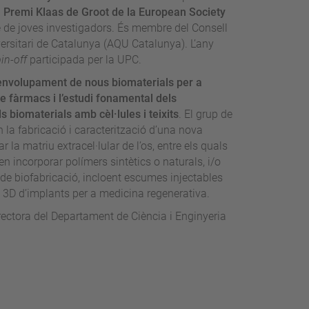
l
Premi Klaas de Groot de la European Society
e de joves investigadors. És membre del Consell
versitari de Catalunya (AQU Catalunya). L’any
in-off
participada per la UPC.
esenvolupament de nous biomaterials per a
de fàrmacs i l’estudi fonamental dels
 biomaterials amb cèl·lules i teixits
. El grup de
n la fabricació i caracterització d’una nova
 la matriu extracel·lular de l’os, entre els quals
n incorporar polímers sintètics o naturals, i/o
de biofabricació, incloent escumes injectables
ó 3D d’implants per a medicina regenerativa.
ectora del Departament de Ciència i Enginyeria