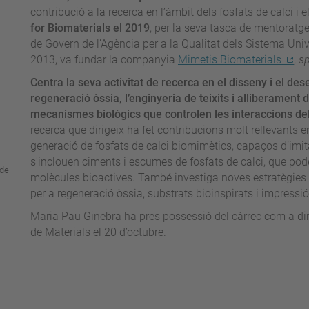
contribució a la recerca en l’àmbit dels fosfats de calci i e
for Biomaterials el 2019
, per la seva tasca de mentoratg
de Govern de l’Agència per a la Qualitat dels Sistema Uni
2013, va fundar la companyia
Mimetis Biomaterials
,
sp
Centra la seva activitat de recerca en el disseny i el d
regeneració òssia, l’enginyeria de teixits i alliberament 
mecanismes biològics que controlen les interaccions dels
recerca que dirigeix ha fet contribucions molt rellevants e
generació de fosfats de calci biomimètics, capaços d’imitar
s'inclouen ciments i escumes de fosfats de calci, que pode
 de
molècules bioactives. També investiga noves estratègies 
per a regeneració òssia, substrats bioinspirats i impressi
Maria Pau Ginebra ha pres possessió del càrrec com a dir
de Materials el 20 d’octubre.