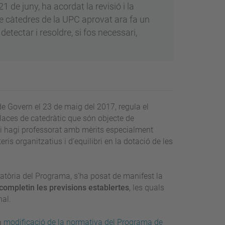
1 de juny, ha acordat la revisió i la
e càtedres de la UPC aprovat ara fa un
 detectar i resoldre, si fos necessari,
e Govern el 23 de maig del 2017, regula el
laces de catedràtic que són objecte de
i hagi professorat amb mèrits especialment
eris organitzatius i d’equilibri en la dotació de les
tòria del Programa, s’ha posat de manifest la
 completin les previsions establertes
, les quals
nal.
a
modificació de la normativa del Programa de