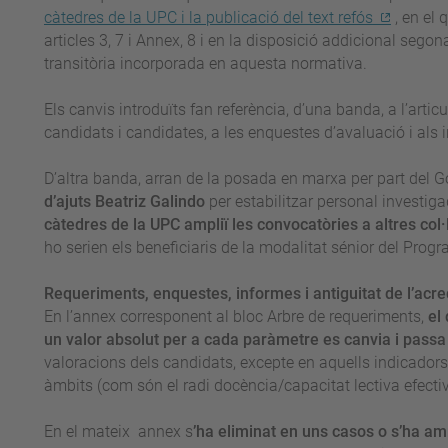
càtedres de la UPC i la publicació del text refós
, en el 
articles 3, 7 i Annex, 8 i en la disposició addicional sego
transitòria incorporada en aquesta normativa.
Els canvis introduïts fan referència, d’una banda, a l’articu
candidats i candidates, a les enquestes d’avaluació i als 
D’altra banda, arran de la posada en marxa per part del G
d’ajuts Beatriz Galindo
per estabilitzar personal investiga
càtedres de la UPC ampliï les convocatòries a altres col
ho serien els beneficiaris de la modalitat sénior del Prog
Requeriments, enquestes, informes i antiguitat de l’acre
En l’annex corresponent al bloc Arbre de requeriments,
el
un valor absolut per a cada paràmetre es canvia i passa 
valoracions dels candidats, excepte en aquells indicadors
àmbits (com són el radi docència/capacitat lectiva efectiv
En el mateix annex s
’ha eliminat en uns casos o s’ha amp