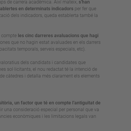
emps de carrera acadèmica. Així mateix,
s’han
tablertes en determinats indicadors
per fer que
ació dels indicadors, queda establerta també la
en compte
les cinc darreres avaluacions que hagi
rsones que no hagin estat avaluades en els darrers
acitats temporals, serveis especials, etc).
 valoratius dels candidats i candidates que
es sol·licitants, el nou redactat té la intenció de
 de càtedres i detalla més clarament els elements
itòria, un factor que té en compte l’antiguitat de
r una consideració especial per personal que va
tàncies econòmiques i les limitacions legals van