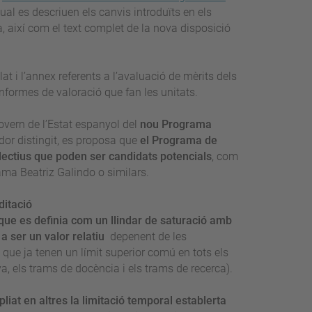
qual es descriuen els canvis introduïts en els
na, així com el text complet de la nova disposició
lat i l’annex referents a l’avaluació de mèrits dels
informes de valoració que fan les unitats.
overn de l’Estat espanyol del
nou Programa
dor distingit, es proposa que
el Programa de
·lectius que poden ser candidats potencials
, com
rama Beatriz Galindo o similars.
ditació
 que es definia com un llindar de saturació amb
a ser un valor relatiu
depenent de les
 que ja tenen un límit superior comú en tots els
a, els trams de docència i els trams de recerca).
liat en altres la limitació temporal establerta