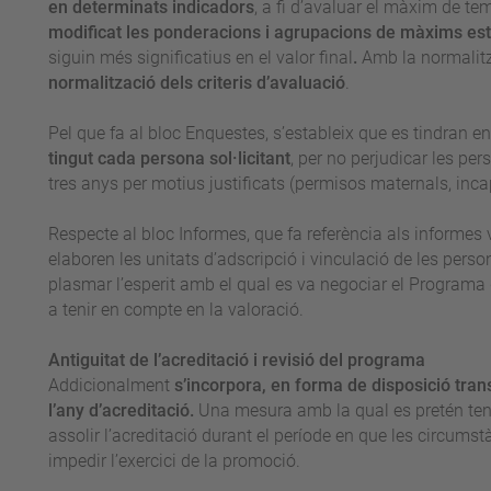
en determinats indicadors
, a fi d’avaluar el màxim de t
modificat les ponderacions i agrupacions de màxims es
siguin més significatius en el valor final
.
Amb la normalitz
normalització dels criteris d’avaluació
.
Pel que fa al bloc Enquestes, s’estableix que es tindran 
tingut cada persona sol·licitant
, per no perjudicar les pe
tres anys per motius justificats (permisos maternals, incap
Respecte al bloc Informes, que fa referència als informes
elaboren les unitats d’adscripció i vinculació de les person
plasmar l’esperit amb el qual es va negociar el Programa
a tenir en compte en la valoració.
Antiguitat de l’acreditació i revisió del programa
Addicionalment
s’incorpora, en forma de disposició trans
l’any d’acreditació.
Una mesura amb la qual es pretén teni
assolir l’acreditació durant el període en que les circums
impedir l’exercici de la promoció.