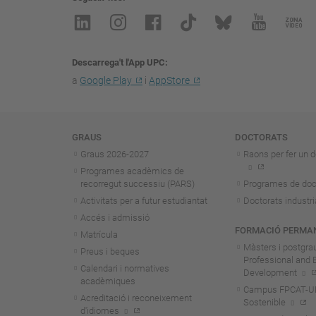
Descarrega't l'App UPC
a
Google Play
i
AppStore
Navegació
GRAUS
DOCTORATS
Graus 2026-202
7
Raons per fer un d
Programes acadèmics de
recorregut successiu (PARS)
Programes de doc
Activitats per a futur estudiantat
Doctorats industri
Accés i admissió
FORMACIÓ PERMA
Matrícula
Màsters i postgra
Preus i beques
Professional and 
Calendari i normatives
Development
acadèmiques
Campus FPCAT-UPC
Acreditació i reconeixement
Sostenible
d'idiomes