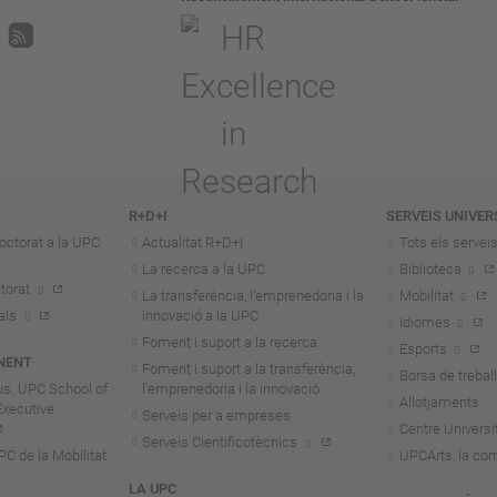
R+D+I
SERVEIS UNIVER
octorat a la UPC
Actualitat R+D+I
Tots els servei
La recerca a la UPC
Biblioteca
torat
La transferència, l'emprenedoria i la
Mobilitat
als
innovació a la UPC
Idiomes
Foment i suport a la recerca
Esports
NENT
Foment i suport a la transferència,
Borsa de treball
us. UPC School of
l'emprenedoria i la innovació
Allotjaments
Executive
Serveis per a empreses
Centre Universit
Serveis Cientificotècnics
 de la Mobilitat
UPCArts, la com
LA UPC