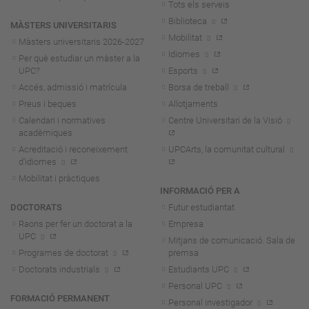
Tots els serveis
Biblioteca
MÀSTERS UNIVERSITARIS
Mobilitat
Màsters universitaris 2026-202
7
Idiomes
Per què estudiar un màster a la
UPC?
Esports
Accés, admissió i matrícula
Borsa de treball
Preus i beques
Allotjaments
Calendari i normatives
Centre Universitari de la Visió
acadèmiques
Acreditació i reconeixement
UPCArts, la comunitat cultural
d'idiomes
Mobilitat i pràctiques
INFORMACIÓ PER A
DOCTORATS
Futur estudiantat
Raons per fer un doctorat a la
Empresa
UPC
Mitjans de comunicació. Sala de
Programes de doctorat
premsa
Doctorats industrials
Estudiants UPC
Personal UPC
FORMACIÓ PERMANENT
Personal investigador