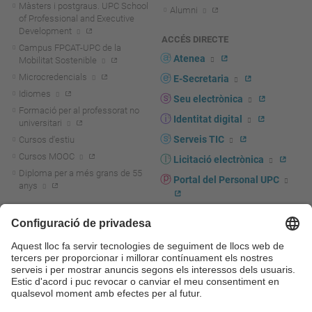
Màsters i postgraus. UPC School
Alumni
of Professional and Executive
Development
ACCÉS DIRECTE
Campus FPCAT-UPC de la
Atenea
Mobilitat Sostenible
Microcredencials
E-Secretaria
Idiomes
Seu electrònica
Formació per al professorat no
Identitat digital
universitari
Serveis TIC
Cursos d'estiu
Cursos MOOC
Licitació electrònica
Diploma per a més grans de 55
Portal del Personal UPC
anys
Directori PDI i PTGAS
R+D+I
Actualitat R+D+I
Marca corporativa
La recerca a la UPC
UPCshop, marxandatge
La transferència, l'emprenedoria i
Sala de premsa
la innovació a la UPC
Foment i suport a la recerca
Seguretat i salut
Foment i suport a la