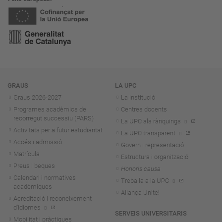
Navegació
GRAUS
LA UPC
Graus 2026-202
7
La institució
Programes acadèmics de
Centres docents
recorregut successiu (PARS)
La UPC als rànquings
Activitats per a futur estudiantat
La UPC transparent
Accés i admissió
Govern i representació
Matrícula
Estructura i organització
Preus i beques
Honoris causa
Calendari i normatives
Treballa a la UPC
acadèmiques
Aliança Unite!
Acreditació i reconeixement
d'idiomes
SERVEIS UNIVERSITARIS
Mobilitat i pràctiques