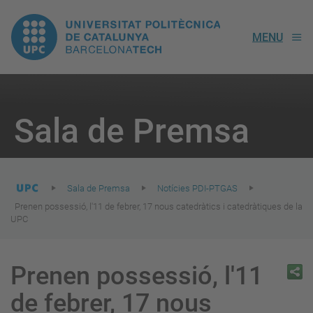
UPC.
MENU
Universitat
Politècnica
You
are
Sala de Premsa
here:
de
Catalunya
Sala de Premsa
Notícies PDI-PTGAS
Prenen possessió, l'11 de febrer, 17 nous catedràtics i catedràtiques de la
UPC
Prenen possessió, l'11
de febrer, 17 nous