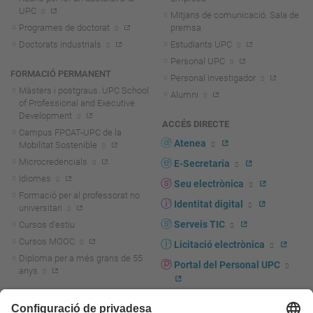
UPC
Mitjans de comunicació. Sala de
Programes de doctorat
premsa
Doctorats industrials
Estudiants UPC
Personal UPC
FORMACIÓ PERMANENT
Personal investigador
Màsters i postgraus. UPC School
Alumni
of Professional and Executive
Development
ACCÉS DIRECTE
Campus FPCAT-UPC de la
Atenea
Mobilitat Sostenible
Microcredencials
E-Secretaria
Idiomes
Seu electrònica
Formació per al professorat no
Identitat digital
universitari
Serveis TIC
Cursos d'estiu
Cursos MOOC
Licitació electrònica
Diploma per a més grans de 55
Portal del Personal UPC
anys
Directori PDI i PTGAS
R+D+I