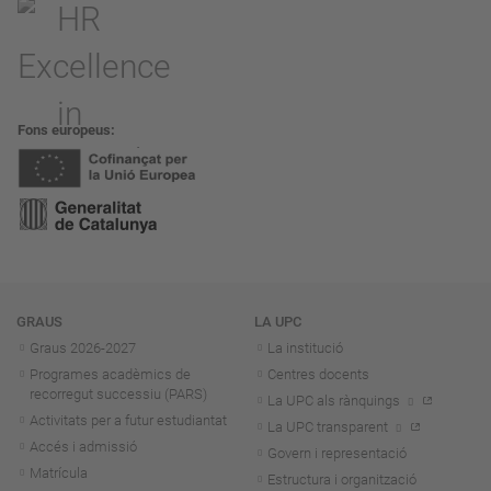
Fons europeus
Navegació
GRAUS
LA UPC
Graus 2026-202
7
La institució
Programes acadèmics de
Centres docents
recorregut successiu (PARS)
La UPC als rànquings
Activitats per a futur estudiantat
La UPC transparent
Accés i admissió
Govern i representació
Matrícula
Estructura i organització