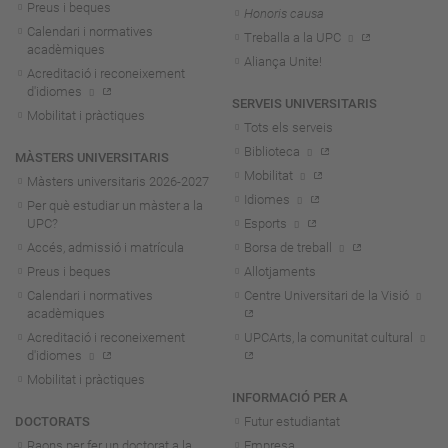
Preus i beques
Honoris causa
Calendari i normatives
Treballa a la UPC
acadèmiques
Aliança Unite!
Acreditació i reconeixement
d'idiomes
SERVEIS UNIVERSITARIS
Mobilitat i pràctiques
Tots els serveis
Biblioteca
MÀSTERS UNIVERSITARIS
Mobilitat
Màsters universitaris 2026-202
7
Idiomes
Per què estudiar un màster a la
UPC?
Esports
Accés, admissió i matrícula
Borsa de treball
Preus i beques
Allotjaments
Calendari i normatives
Centre Universitari de la Visió
acadèmiques
Acreditació i reconeixement
UPCArts, la comunitat cultural
d'idiomes
Mobilitat i pràctiques
INFORMACIÓ PER A
DOCTORATS
Futur estudiantat
Raons per fer un doctorat a la
Empresa