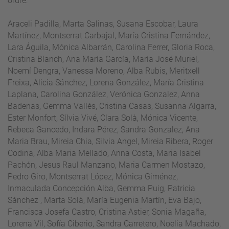
ordre:
Araceli Padilla, Marta Salinas, Susana Escobar, Laura
Martínez, Montserrat Carbajal, María Cristina Fernández,
Lara Águila, Mónica Albarrán, Carolina Ferrer, Gloria Roca,
Cristina Blanch, Ana María García, María José Muriel,
Noemí Dengra, Vanessa Moreno, Alba Rubis, Meritxell
Freixa, Alicia Sánchez, Lorena González, María Cristina
Laplana, Carolina González, Verónica Gonzalez, Anna
Badenas, Gemma Vallés, Cristina Casas, Susanna Algarra,
Ester Monfort, Sílvia Vivé, Clara Solà, Mónica Vicente,
Rebeca Gancedo, Indara Pérez, Sandra Gonzalez, Ana
Maria Brau, Mireia Chia, Silvia Angel, Mireia Ribera, Roger
Codina, Alba Maria Mellado, Anna Costa, Maria Isabel
Pachón, Jesus Raul Manzano, Maria Carmen Mostazo,
Pedro Giro, Montserrat López, Mónica Giménez,
Inmaculada Concepción Alba, Gemma Puig, Patricia
Sánchez , Marta Solà, María Eugenia Martín, Eva Bajo,
Francisca Josefa Castro, Cristina Astier, Sonia Magaña,
Lorena Vil, Sofía Ciberio, Sandra Carretero, Noelia Machado,