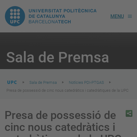
UPC.
MENU
Universitat
Politècnica
You
are
Sala de Premsa
here:
de
Catalunya
Sala de Premsa
Notícies PDI-PTGAS
Presa de possessió de cinc nous catedràtics i catedràtiques de la UPC
Presa de possessió de
cinc nous catedràtics i