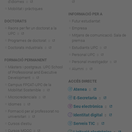
d'idiomes
Mobilitat i pràctiques
INFORMACIÓ PER A
DOCTORATS
Futur estudiantat
Raons per fer un doctorat a la
Empresa
UPC
Mitjans de comunicació. Sala de
Programes de doctorat
premsa
Doctorats industrials
Estudiants UPC
Personal UPC
FORMACIÓ PERMANENT
Personal investigador
Màsters i postgraus. UPC School
Alumni
of Professional and Executive
Development
ACCÉS DIRECTE
Campus FPCAT-UPC de la
Atenea
Mobilitat Sostenible
Microcredencials
E-Secretaria
Idiomes
Seu electrònica
Formació per al professorat no
Identitat digital
universitari
Serveis TIC
Cursos d'estiu
Cursos MOOC