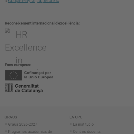
a
Google Play
i
AppStore
Reconeixement internacional d’excel·lència
Fons europeus
Navegació
GRAUS
LA UPC
Graus 2026-202
7
La institució
Programes acadèmics de
Centres docents