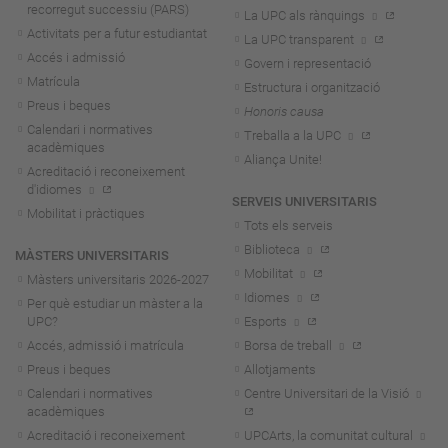
recorregut successiu (PARS)
La UPC als rànquings
Activitats per a futur estudiantat
La UPC transparent
Accés i admissió
Govern i representació
Matrícula
Estructura i organització
Preus i beques
Honoris causa
Calendari i normatives
Treballa a la UPC
acadèmiques
Aliança Unite!
Acreditació i reconeixement
d'idiomes
SERVEIS UNIVERSITARIS
Mobilitat i pràctiques
Tots els serveis
Biblioteca
MÀSTERS UNIVERSITARIS
Mobilitat
Màsters universitaris 2026-202
7
Idiomes
Per què estudiar un màster a la
UPC?
Esports
Accés, admissió i matrícula
Borsa de treball
Preus i beques
Allotjaments
Calendari i normatives
Centre Universitari de la Visió
acadèmiques
Acreditació i reconeixement
UPCArts, la comunitat cultural