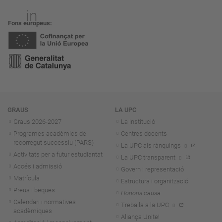
Fons europeus
Navegació
GRAUS
LA UPC
Graus 2026-202
7
La institució
Programes acadèmics de
Centres docents
recorregut successiu (PARS)
La UPC als rànquings
Activitats per a futur estudiantat
La UPC transparent
Accés i admissió
Govern i representació
Matrícula
Estructura i organització
Preus i beques
Honoris causa
Calendari i normatives
Treballa a la UPC
acadèmiques
Aliança Unite!