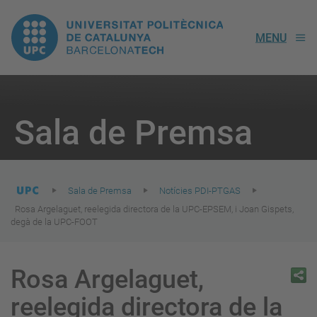
UPC.
MENU
Universitat
Politècnica
You
are
Sala de Premsa
here:
de
Catalunya
Sala de Premsa
Notícies PDI-PTGAS
Rosa Argelaguet, reelegida directora de la UPC-EPSEM, i Joan Gispets,
degà de la UPC-FOOT
Rosa Argelaguet,
reelegida directora de la