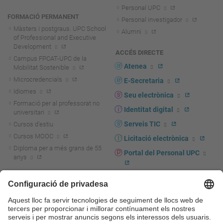
Personal UPC
FORMACIÓ PERMANENT
Personal investigador
Màsters i postgraus. UPC School
Alumni
of Professional and Executive
Development
ACCÉS DIRECTE
Campus FPCAT-UPC de la
Atenea
Mobilitat Sostenible
Microcredencials
E-Secretaria
Idiomes
Seu electrònica
Formació per al professorat no
Identitat digital
universitari
Serveis TIC
Cursos d'estiu
Cursos MOOC
Licitació electrònica
Diploma per a més grans de 55
Portal del Personal UPC
anys
Directori PDI i PTGAS
R+D+I
Actualitat R+D+I
Marca corporativa
La recerca a la UPC
UPCshop, marxandatge
La transferència, l'emprenedoria i
Sala de premsa
la innovació a la UPC