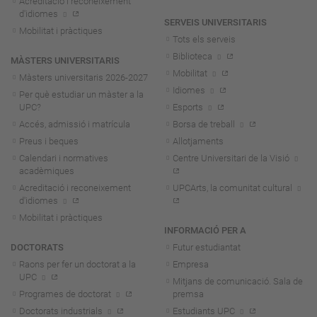
Acreditació i reconeixement
d'idiomes
SERVEIS UNIVERSITARIS
Mobilitat i pràctiques
Tots els serveis
Biblioteca
MÀSTERS UNIVERSITARIS
Mobilitat
Màsters universitaris 2026-202
7
Idiomes
Per què estudiar un màster a la
UPC?
Esports
Accés, admissió i matrícula
Borsa de treball
Preus i beques
Allotjaments
Calendari i normatives
Centre Universitari de la Visió
acadèmiques
Acreditació i reconeixement
UPCArts, la comunitat cultural
d'idiomes
Mobilitat i pràctiques
INFORMACIÓ PER A
DOCTORATS
Futur estudiantat
Raons per fer un doctorat a la
Empresa
UPC
Mitjans de comunicació. Sala de
Programes de doctorat
premsa
Doctorats industrials
Estudiants UPC