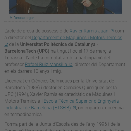
Descarregar
L’acte de presa de possessió de
Xavier Ramis Juan
com
a director del
Departament de Màquines i Motors Tèrmics
de la
Universitat Politècnica de Catalunya ·
BarcelonaTech (UPC)
ha tingut lloc el 17 de març, a
Terrassa. L’acte ha comptat amb la participació del
professor
Rafael Ruiz Mansilla
, director del Departament
en els darrers 10 anys i mig.
Llicenciat en Ciències Químiques per la Universitat de
Barcelona (1988) i doctor en Ciències Químiques per la
UPC (1994), Xavier Ramis és catedràtic de Màquines i
Motors Tèrmics a l'
Escola Tècnica Superior d’Enginyeria
Industrial de Barcelona (ETSEIB)
, on imparteix docència
en termodinàmica.
Forma part de la Junta d’Escola des de l’any 1996 i de la
Comissió Permanent del mateix centre docent des de l’any