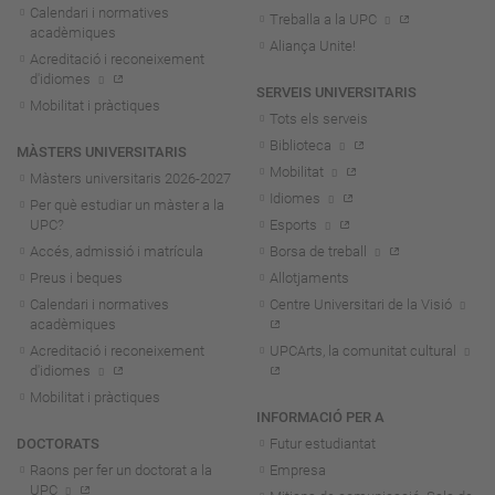
Calendari i normatives
Treballa a la UPC
acadèmiques
Aliança Unite!
Acreditació i reconeixement
d'idiomes
SERVEIS UNIVERSITARIS
Mobilitat i pràctiques
Tots els serveis
Biblioteca
MÀSTERS UNIVERSITARIS
Mobilitat
Màsters universitaris 2026-202
7
Idiomes
Per què estudiar un màster a la
UPC?
Esports
Accés, admissió i matrícula
Borsa de treball
Preus i beques
Allotjaments
Calendari i normatives
Centre Universitari de la Visió
acadèmiques
Acreditació i reconeixement
UPCArts, la comunitat cultural
d'idiomes
Mobilitat i pràctiques
INFORMACIÓ PER A
DOCTORATS
Futur estudiantat
Raons per fer un doctorat a la
Empresa
UPC