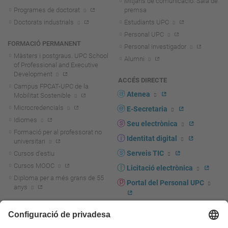
Mitjans de comunicació. Sala de
Programes de doctorat
premsa
Doctorats industrials
Estudiants UPC
Personal UPC
FORMACIÓ PERMANENT
Personal investigador
Màsters i postgraus. UPC School
Alumni
of Professional and Executive
Development
ACCÉS DIRECTE
Campus FPCAT-UPC de la
Atenea
Mobilitat Sostenible
Microcredencials
E-Secretaria
Idiomes
Seu electrònica
Formació per al professorat no
Identitat digital
universitari
Serveis TIC
Cursos d'estiu
Cursos MOOC
Licitació electrònica
Diploma per a més grans de 55
Portal del Personal UPC
anys
Directori PDI i PTGAS
R+D+I
Actualitat R+D+I
Marca corporativa