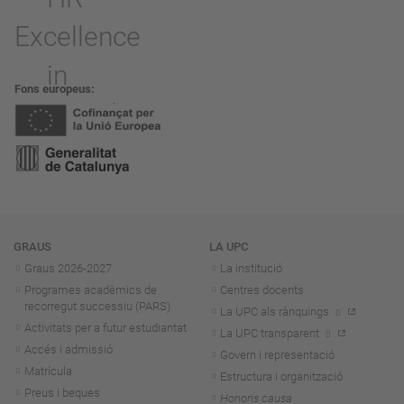
Fons europeus
Navegació
GRAUS
LA UPC
Graus 2026-202
7
La institució
Programes acadèmics de
Centres docents
recorregut successiu (PARS)
La UPC als rànquings
Activitats per a futur estudiantat
La UPC transparent
Accés i admissió
Govern i representació
Matrícula
Estructura i organització
Preus i beques
Honoris causa