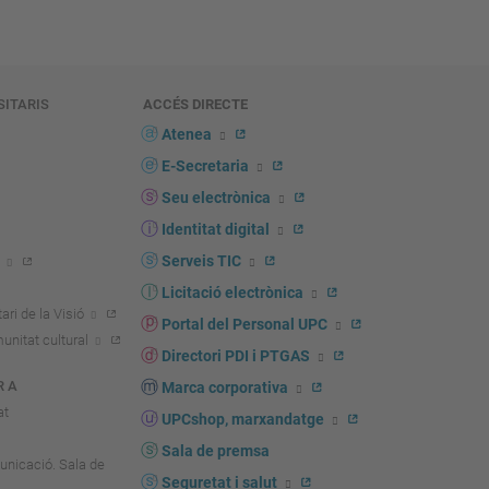
SITARIS
ACCÉS DIRECTE
s
Atenea
E-Secretaria
Seu electrònica
Identitat digital
Serveis TIC
Licitació electrònica
ari de la Visió
Portal del Personal UPC
unitat cultural
Directori PDI i PTGAS
R A
Marca corporativa
at
UPCshop, marxandatge
Sala de premsa
unicació. Sala de
Seguretat i salut