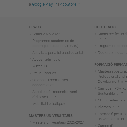
a
Google Play
i
AppStore
Navegació
GRAUS
DOCTORATS
Graus 2026-202
7
Raons per fer un d
Programes acadèmics de
recorregut successiu (PARS)
Programes de doc
Activitats per a futur estudiantat
Doctorats industri
Accés i admissió
FORMACIÓ PERMA
Matrícula
Màsters i postgra
Preus i beques
Professional and 
Calendari i normatives
Development
acadèmiques
Campus FPCAT-UPC
Acreditació i reconeixement
Sostenible
d'idiomes
Microcredencials
Mobilitat i pràctiques
Idiomes
Formació per al p
MÀSTERS UNIVERSITARIS
universitari
Màsters universitaris 2026-202
7
Cursos d'estiu