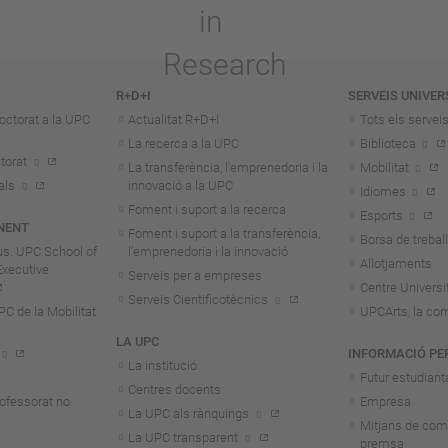
R+D+I
SERVEIS UNIVER
octorat a la UPC
Actualitat R+D+I
Tots els servei
La recerca a la UPC
Biblioteca
torat
La transferència, l'emprenedoria i la
Mobilitat
als
innovació a la UPC
Idiomes
Foment i suport a la recerca
Esports
NENT
Foment i suport a la transferència,
Borsa de treball
us. UPC School of
l'emprenedoria i la innovació
Allotjaments
Executive
Serveis per a empreses
Centre Universit
Serveis Cientificotècnics
 de la Mobilitat
UPCArts, la com
LA UPC
INFORMACIÓ PE
La institució
Futur estudiant
Centres docents
rofessorat no
Empresa
La UPC als rànquings
Mitjans de com
La UPC transparent
premsa