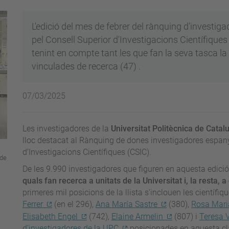
L'edició del mes de febrer del rànquing d’investig
pel Consell Superior d'Investigacions Científiques
tenint en compte tant les que fan la seva tasca la
vinculades de recerca (47) .
07/03/2025
Les investigadores de la
Universitat Politècnica de Cata
lloc destacat al Rànquing de dones investigadores espany
d’Investigacions Científiques (CSIC).
 de
De les 9.990 investigadores que figuren en aquesta edició
quals fan recerca a unitats de la Universitat i, la resta, 
primeres mil posicions de la llista s'inclouen les científiq
Ferrer
(en el 296),
Ana María Sastre
(380),
Rosa Mari
Elisabeth Engel
(742),
Elaine Armelin
(807) i
Teresa V
d’investigadores de la UPC
posicionades en aquesta cla