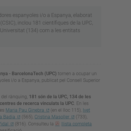
adores espanyoles i/o a Espanya, elaborat
 (CSIC), inclou 181 científiques de la UPC,
 Universitat (134) com a les entitats
lunya - BarcelonaTech (UPC)
tornen a ocupar un
oles i/o a Espanya, publicat pel Consell Superior
 del rànquing,
181 són de la UPC, 134 de les
a centres de recerca vinculats la UPC
. En les
ues
Maria Pau Ginebra
(en el lloc 115),
Ivet
a Badia
(565),
Cristina Masoller
(733),
idal
(816). Consulteu la
llista completa
ssificació.