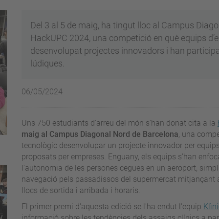
Del 3 al 5 de maig, ha tingut lloc al Campus Diago
HackUPC 2024, una competició en què equips d’e
desenvolupat projectes innovadors i han participa
lúdiques.
06/05/2024
Uns 750 estudiants d'arreu del món s'han donat cita a la
maig al Campus Diagonal Nord de Barcelona
, una compe
tecnològic desenvolupar un projecte innovador per equips
proposats per empreses. Enguany, els equips s'han enfoca
l'autonomia de les persones cegues en un aeroport, simplifi
navegació pels passadissos del supermercat mitjançant as
llocs de sortida i arribada i horaris.
El primer premi d'aquesta edició se l'ha endut l'equip
Klìn
informació sobre les tendències dels assaigs clínics a par