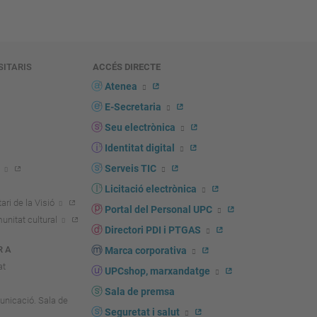
SITARIS
ACCÉS DIRECTE
s
Atenea
E-Secretaria
Seu electrònica
Identitat digital
Serveis TIC
Licitació electrònica
ari de la Visió
Portal del Personal UPC
unitat cultural
Directori PDI i PTGAS
R A
Marca corporativa
at
UPCshop, marxandatge
Sala de premsa
unicació. Sala de
Seguretat i salut