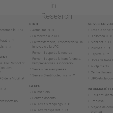
R+D+I
SERVEIS UNIVER
octorat a la UPC
Actualitat R+D+I
Tots els servei
La recerca a la UPC
Biblioteca
torat
La transferència, l'emprenedoria i la
Mobilitat
als
innovació a la UPC
Idiomes
Foment i suport a la recerca
Esports
NENT
Foment i suport a la transferència,
Borsa de treball
us. UPC School of
l'emprenedoria i la innovació
Allotjaments
Executive
Serveis per a empreses
Centre Universit
Serveis Cientificotècnics
 de la Mobilitat
UPCArts, la com
LA UPC
INFORMACIÓ PE
La institució
Futur estudiant
Centres docents
rofessorat no
Empresa
La UPC als rànquings
Mitjans de com
La UPC transparent
premsa