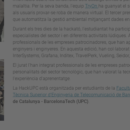
malaltia. Per la seva banda, l'equip
TryOn
ha guanyat el 
als usuaris provar-se roba de manera virtual. El tercer pr
que automatitza la gestió ambiental mitjançant dades en
Durant els tres dies de la hackató, l'estudiantat ha part
especialistes del sector i en diferents activitats lúdiques.
professionals de les empreses patrocinadores, que han apo
enginyers i enginyeres. En aquesta edició, han col·labora
InterSystems, Grafana, Inditex, TravelPerk, Vueling, Seidor
El jurat l'han integrat professionals de les empreses patro
personalitats del sector tecnològic, que han valorat la tec
l'experiència d'aprenentatge.
La HackUPC està organitzada per estudiants de la
Facult
Tècnica Superior d’Enginyeria de Telecomunicació de Ba
de Catalunya - BarcelonaTech (UPC)
.