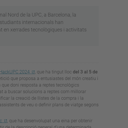
nal Nord de la UPC, a Barcelona, la
studiants internacionals han
t en xerrades tecnològiques i activitats
HackUPC 2024
, que ha tingut lloc
del 3 al 5 de
tició que proposa a entusiastes del món creatiu i
 que doni resposta a reptes tecnològics
t a buscar solucions a reptes com millorar
car la creació de llistes de la compra i la
sistents de veu o definir plans de viatge segons
ic
, que ha desenvolupat una eina per obtenir
tir de la descripció general d'una determinada