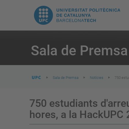
E
UPC.
N
Universitat
pr
Politècnica
You
are
Sala de Premsa
here:
de
Catalunya
Sala de Premsa
Notícies
750 estu
750 estudiants d'arre
hores, a la HackUPC