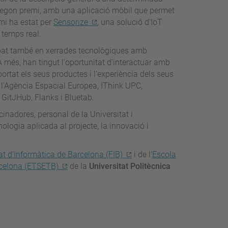
segon premi, amb una aplicació mòbil que permet
emi ha estat per
Sensorize
, una solució d'IoT
 temps real.
icipat també en xerrades tecnològiques amb
 A més, han tingut l'oportunitat d'interactuar amb
rtat els seus productes i l’experiència dels seus
t l'Agència Espacial Europea, IThink UPC,
, GitJHub, Flanks i Bluetab.
cinadores, personal de la Universitat i
nologia aplicada al projecte, la innovació i
at d’Informàtica de Barcelona (FIB)
i de l’
Escola
rcelona (ETSETB)
de la
Universitat Politècnica