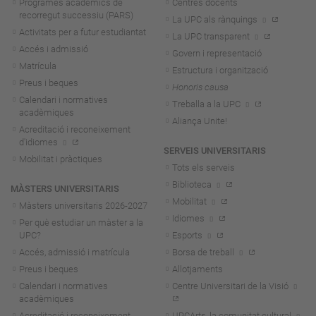
Programes acadèmics de
Centres docents
recorregut successiu (PARS)
La UPC als rànquings
Activitats per a futur estudiantat
La UPC transparent
Accés i admissió
Govern i representació
Matrícula
Estructura i organització
Preus i beques
Honoris causa
Calendari i normatives
Treballa a la UPC
acadèmiques
Aliança Unite!
Acreditació i reconeixement
d'idiomes
SERVEIS UNIVERSITARIS
Mobilitat i pràctiques
Tots els serveis
Biblioteca
MÀSTERS UNIVERSITARIS
Mobilitat
Màsters universitaris 2026-202
7
Idiomes
Per què estudiar un màster a la
UPC?
Esports
Accés, admissió i matrícula
Borsa de treball
Preus i beques
Allotjaments
Calendari i normatives
Centre Universitari de la Visió
acadèmiques
Acreditació i reconeixement
UPCArts, la comunitat cultural