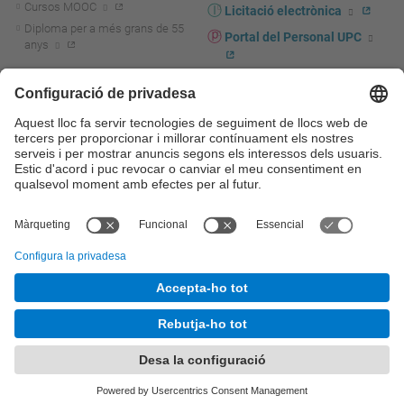
Cursos MOOC
Licitació electrònica
Diploma per a més grans de 55
Portal del Personal UPC
anys
Directori PDI i PTGAS
R+D+I
Actualitat R+D+I
Marca corporativa
La recerca a la UPC
UPCshop, marxandatge
La transferència, l'emprenedoria i
Sala de premsa
la innovació a la UPC
Foment i suport a la recerca
Seguretat i salut
Foment i suport a la
Autoprotecció i emergències
transferència, l'emprenedoria i la
innovació
Serveis per a empreses
Serveis Cientificotècnics
© UPC
Universitat Politècnica de Catalunya - BarcelonaTech
Contacte
Mapa del web
Accessibilitat
Avís legal
Configuració de privadesa