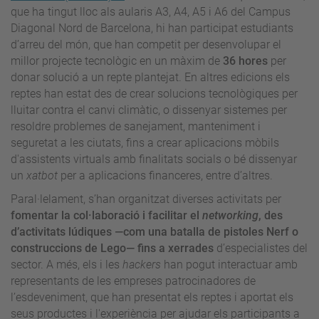
que ha tingut lloc als aularis A3, A4, A5 i A6 del Campus
Diagonal Nord de Barcelona, hi han participat estudiants
d’arreu del món, que han competit per desenvolupar el
millor projecte tecnològic en un màxim de
36 hores
per
donar solució a un repte plantejat. En altres edicions els
reptes han estat des de crear solucions tecnològiques per
lluitar contra el canvi climàtic, o dissenyar sistemes per
resoldre problemes de sanejament, manteniment i
seguretat a les ciutats, fins a crear aplicacions mòbils
d'assistents virtuals amb finalitats socials o bé dissenyar
un
xatbot
per a aplicacions financeres, entre d’altres.
Paral·lelament, s’han organitzat diverses activitats per
fomentar la col·laboració i facilitar el
networking
, des
d’activitats lúdiques —com una batalla de pistoles Nerf o
construccions de Lego— fins a xerrades
d’especialistes del
sector. A més, els i les
hackers
han pogut interactuar amb
representants de les empreses patrocinadores de
l’esdeveniment, que han presentat els reptes i aportat els
seus productes i l'experiència per ajudar els participants a