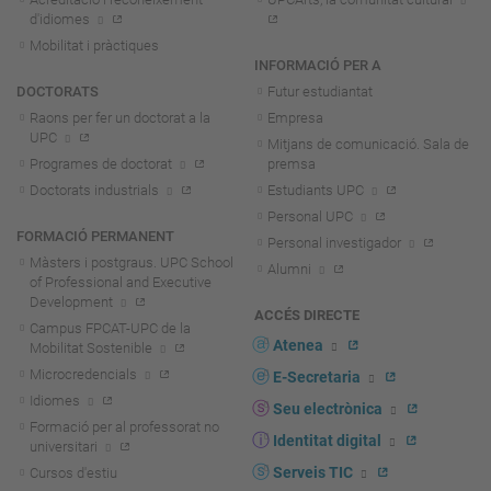
d'idiomes
Mobilitat i pràctiques
INFORMACIÓ PER A
DOCTORATS
Futur estudiantat
Raons per fer un doctorat a la
Empresa
UPC
Mitjans de comunicació. Sala de
Programes de doctorat
premsa
Doctorats industrials
Estudiants UPC
Personal UPC
FORMACIÓ PERMANENT
Personal investigador
Màsters i postgraus. UPC School
Alumni
of Professional and Executive
Development
ACCÉS DIRECTE
Campus FPCAT-UPC de la
Atenea
Mobilitat Sostenible
Microcredencials
E-Secretaria
Idiomes
Seu electrònica
Formació per al professorat no
Identitat digital
universitari
Serveis TIC
Cursos d'estiu