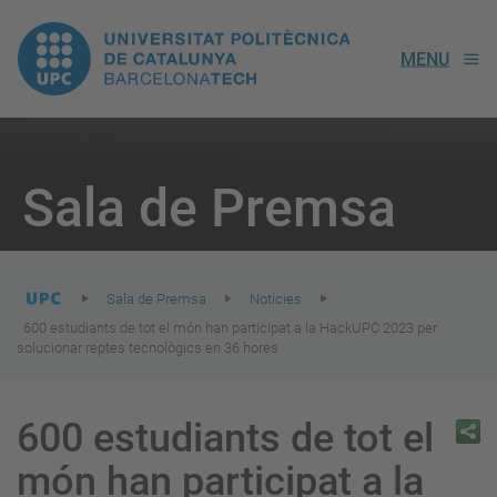
UPC.
MENU
Universitat
Politècnica
You
are
Sala de Premsa
here:
de
Catalunya
Sala de Premsa
Notícies
600 estudiants de tot el món han participat a la HackUPC 2023 per
solucionar reptes tecnològics en 36 hores
600 estudiants de tot el
món han participat a la