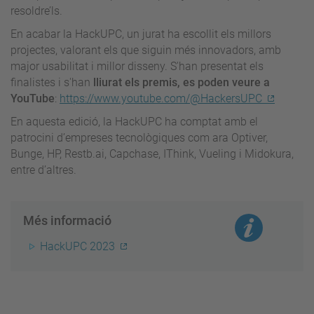
resoldre’ls.
En acabar la HackUPC, un jurat ha escollit els millors
projectes, valorant els que siguin més innovadors, amb
major usabilitat i millor disseny. S'han presentat els
finalistes i s'han
lliurat els premis, es poden veure a
YouTube
:
https://www.youtube.com/@HackersUPC
En aquesta edició, la HackUPC ha comptat amb el
patrocini d’empreses tecnològiques com ara Optiver,
Bunge, HP, Restb.ai, Capchase, IThink, Vueling i Midokura,
entre d’altres.
Més informació
HackUPC 2023