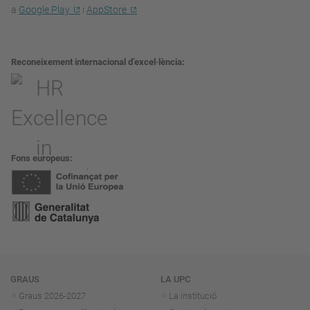
a
Google Play
i
AppStore
Reconeixement internacional d’excel·lència
Fons europeus
Navegació
GRAUS
LA UPC
Graus 2026-202
7
La institució