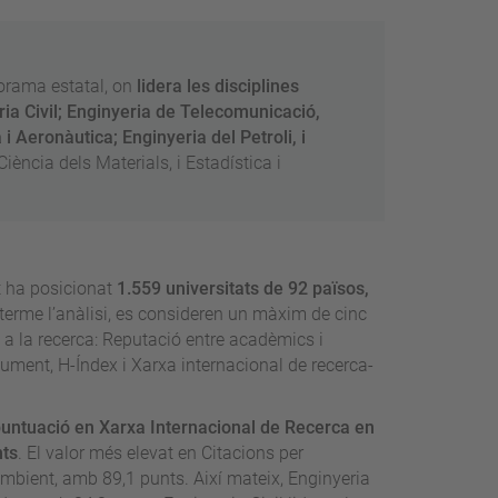
orama estatal, on
lidera les disciplines
eria Civil; Enginyeria de Telecomunicació,
 i Aeronàutica; Enginyeria del Petroli, i
Ciència dels Materials, i Estadística i
t ha posicionat
1.559 universitats de 92 països,
 terme l’anàlisi, es consideren un màxim de cinc
es a la recerca: Reputació entre acadèmics i
ument, H-Índex i Xarxa internacional de recerca-
 puntuació en Xarxa Internacional de Recerca en
nts
. El valor més elevat en Citacions per
mbient, amb 89,1 punts. Així mateix, Enginyeria