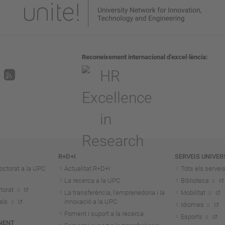
Reconeixement internacional d’excel·lència
R+D+I
SERVEIS UNIVER
octorat a la UPC
Actualitat R+D+I
Tots els servei
La recerca a la UPC
Biblioteca
torat
La transferència, l'emprenedoria i la
Mobilitat
als
innovació a la UPC
Idiomes
Foment i suport a la recerca
Esports
NENT