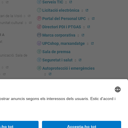
Serveis TIC
Licitació electrònica
ari de la Visió
Portal del Personal UPC
unitat cultural
Directori PDI i PTGAS
R A
Marca corporativa
at
UPCshop, marxandatge
Sala de premsa
unicació. Sala de
Seguretat i salut
Autoprotecció i emergències
igador