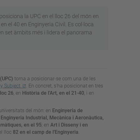
posiciona la UPC en el lloc 26 del món en
 en el 40 en Enginyeria Civil. Es col·loca
en set àmbits més i lidera el panorama
(UPC)
torna a posicionar-se com una de les
y Subject
. En concret, s’ha posicionat en tres
lloc 26
, en
Història de l’Art, en el 21-40
, i en
 universitats del món: en
Enginyeria de
n
Enginyeria Industrial, Mecànica i Aeronàutica,
màtiques, en el 95
; en
Art i Disseny i en
el lloc
82 en el camp de l’Enginyeria
.