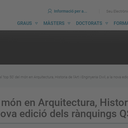
ines
Ves
Ves
Informació per a...
Seu Electròn
al
al
contingut
menú
avegació
GRAUS
MÀSTERS
DOCTORATS
FORM
incipal
l 'top 50' del món en Arquitectura, Historia de l'Art i Enginyeria Civil, a la nova 
 món en Arquitectura, Histori
 nova edició dels rànquings 