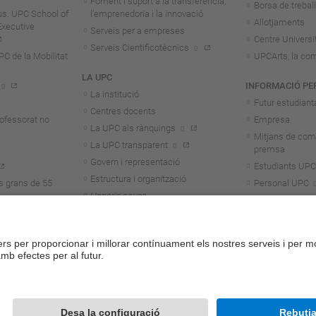
Foment i suport a la transferència,
Borsa de treball
us. UPC School of
l'emprenedoria i la innovació
Allotjaments
Executive
Serveis per a empreses
Centre Universit
Serveis Cientificotècnics
 de la Mobilitat
UPCArts, la com
LA UPC
INFORMACIÓ PE
La institució
Futur estudiant
Centres docents
rofessorat no
Empresa
La UPC als rànquings
Mitjans de com
La UPC transparent
premsa
Govern i representació
Estudiants UPC
Estructura i organització
s grans de 55
Personal UPC
Honoris causa
Personal invest
Treballa a la UPC
Alumni
Aliança Unite!