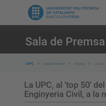
E
UPC.
N
Universitat
pr
Politècnica
You
are
Sala de Premsa
here:
de
Catalunya
Sala de Premsa
Notícies
La UPC, a
La UPC, al 'top 50' del
Enginyeria Civil, a la