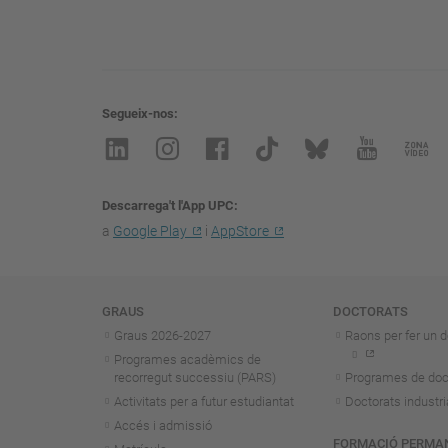
Segueix-nos
Descarrega't l'App UPC
a
Google Play
i
AppStore
Navegació
GRAUS
DOCTORATS
Graus 2026-202
7
Raons per fer un d
Programes acadèmics de
recorregut successiu (PARS)
Programes de doc
Activitats per a futur estudiantat
Doctorats industri
Accés i admissió
FORMACIÓ PERMA