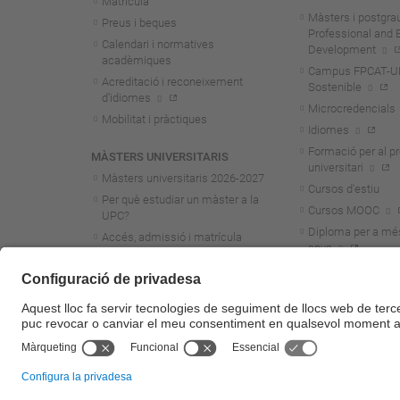
Matrícula
Màsters i postgra
Preus i beques
Professional and 
Calendari i normatives
Development
acadèmiques
Campus FPCAT-UPC
Acreditació i reconeixement
Sostenible
d'idiomes
Microcredencials
Mobilitat i pràctiques
Idiomes
Formació per al p
MÀSTERS UNIVERSITARIS
universitari
Màsters universitaris 2026-202
7
Cursos d'estiu
Per què estudiar un màster a la
Cursos MOOC
UPC?
Diploma per a mé
Accés, admissió i matrícula
anys
Preus i beques
Calendari i normatives
acadèmiques
Acreditació i reconeixement
d'idiomes
Mobilitat i pràctiques