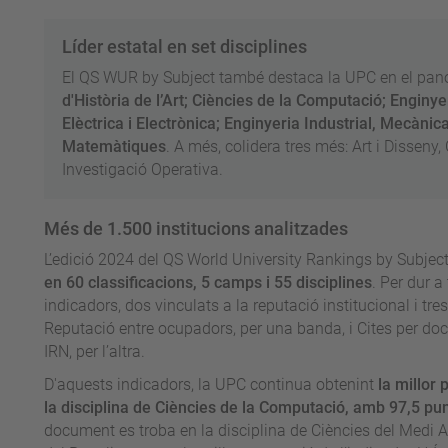
Líder estatal en set disciplines
El QS WUR by Subject també destaca la UPC en el pan
d'Història de l’Art; Ciències de la Computació; Enginy
Elèctrica i Electrònica; Enginyeria Industrial, Mecànica
Matemàtiques
. A més, colidera tres més: Art i Disseny, 
Investigació Operativa.
Més de 1.500 institucions analitzades
L’edició 2024 del QS World University Rankings by Subjec
en 60 classificacions, 5 camps i 55 disciplines
. Per dur a
indicadors, dos vinculats a la reputació institucional i tr
Reputació entre ocupadors, per una banda, i Cites per doc
IRN, per l’altra.
D'aquests indicadors, la UPC continua obtenint
la millor
la disciplina de Ciències de la Computació, amb 97,5 pu
document es troba en la disciplina de Ciències del Medi A