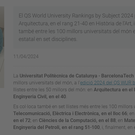
El QS World University Rankings by Subject 2024 
Arquitectura, en el rang 21-40 en Història de l’Art, i
també entre les 100 millors universitats del món 
estatal en set disciplines.
11/04/2024
La
Universitat Politècnica de Catalunya - BarcelonaTech
millors universitats del món, a l'
edició 2024 del QS WUR b
llistes entre les 50 millors del món: en
Arquitectura en el 
Enginyeria Civil, en el 40
.
Es col·loca també en set llistes més entre les 100 millors
Telecomunicació, Elèctrica i Electrònica, en el lloc 66
;
e
en el 72
; en
Ciències de la Computació, en el 88
; en
Mate
Enginyeria del Petroli, en el rang 51-100
, i, finalment, en 