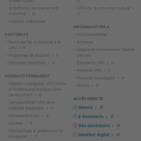
acadèmiques
Acreditació i reconeixement
UPCArts, la comunitat cultural
d'idiomes
Mobilitat i pràctiques
INFORMACIÓ PER A
DOCTORATS
Futur estudiantat
Raons per fer un doctorat a la
Empresa
UPC
Mitjans de comunicació. Sala de
Programes de doctorat
premsa
Doctorats industrials
Estudiants UPC
Personal UPC
FORMACIÓ PERMANENT
Personal investigador
Màsters i postgraus. UPC School
Alumni
of Professional and Executive
Development
ACCÉS DIRECTE
Campus FPCAT-UPC de la
Atenea
Mobilitat Sostenible
Microcredencials
E-Secretaria
Idiomes
Seu electrònica
Formació per al professorat no
Identitat digital
universitari