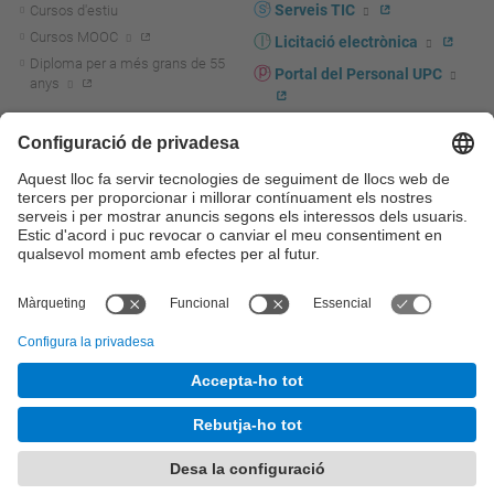
Serveis TIC
Cursos d'estiu
Cursos MOOC
Licitació electrònica
Diploma per a més grans de 55
Portal del Personal UPC
anys
Directori PDI i PTGAS
R+D+I
Actualitat R+D+I
Marca corporativa
La recerca a la UPC
UPCshop, marxandatge
La transferència, l'emprenedoria i
Sala de premsa
la innovació a la UPC
Foment i suport a la recerca
Seguretat i salut
Foment i suport a la
Autoprotecció i emergències
transferència, l'emprenedoria i la
innovació
Serveis per a empreses
Serveis Cientificotècnics
© UPC
Universitat Politècnica de Catalunya - BarcelonaTech
Contacte
Mapa del web
Accessibilitat
Avís legal