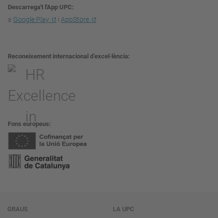
Descarrega't l'App UPC
a
Google Play
i
AppStore
Reconeixement internacional d’excel·lència
Fons europeus
Navegació
GRAUS
LA UPC