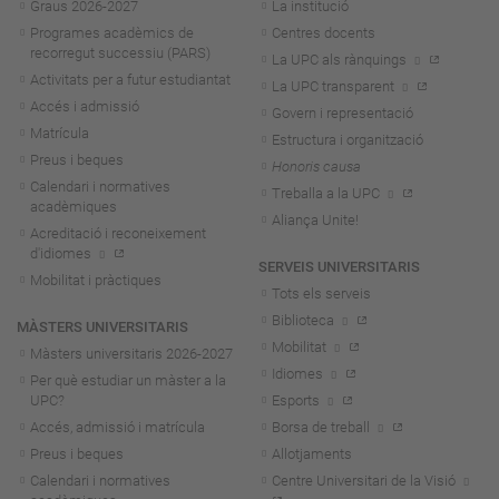
Graus 2026-202
7
La institució
Programes acadèmics de
Centres docents
recorregut successiu (PARS)
La UPC als rànquings
Activitats per a futur estudiantat
La UPC transparent
Accés i admissió
Govern i representació
Matrícula
Estructura i organització
Preus i beques
Honoris causa
Calendari i normatives
Treballa a la UPC
acadèmiques
Aliança Unite!
Acreditació i reconeixement
d'idiomes
SERVEIS UNIVERSITARIS
Mobilitat i pràctiques
Tots els serveis
Biblioteca
MÀSTERS UNIVERSITARIS
Mobilitat
Màsters universitaris 2026-202
7
Idiomes
Per què estudiar un màster a la
UPC?
Esports
Accés, admissió i matrícula
Borsa de treball
Preus i beques
Allotjaments
Calendari i normatives
Centre Universitari de la Visió