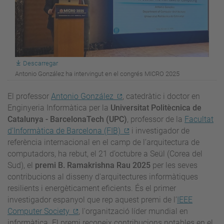
Descarregar
Antonio González ha intervingut en el congrés MICRO 2025
El professor
Antonio González
, catedràtic i doctor en
Enginyeria Informàtica per la
Universitat Politècnica de
Catalunya - BarcelonaTech (UPC)
, professor de la
Facultat
d’Informàtica de Barcelona (FIB)
i investigador de
referència internacional en el camp de l’arquitectura de
computadors, ha rebut, el 21 d’octubre a Seül (Corea del
Sud), el
premi B. Ramakrishna Rau 2025
per les seves
contribucions al disseny d'arquitectures informàtiques
resilients i energèticament eficients. És el primer
investigador espanyol que rep aquest premi de l’
IEEE
Computer Society
, l'organització líder mundial en
informàtica. El premi reconeix contribucions notables en el