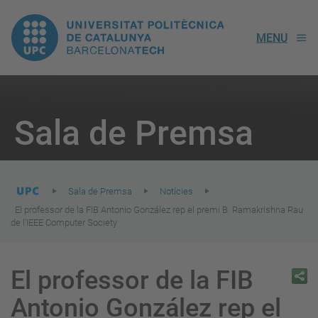
UPC.
MENU
Universitat
Politècnica
You
are
Sala de Premsa
here:
de
Catalunya
Sala de Premsa
Notícies
El professor de la FIB Antonio González rep el premi B. Ramakrishna Rau
de l’IEEE Computer Society
El professor de la FIB
Antonio González rep el