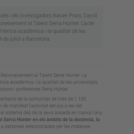
és i els investigadors Xavier Prats, David
coneixement al Talent Serra Húnter. L’acte
·lència acadèmica i la qualitat de les
9 de juliol a Barcelona.
e Reconeixement al Talent Serra Húnter. La
lència acadèmica i la qualitat de les universitats
sors i professores Serra Húnter.
sentació de la comunitat de més de 1.100
de manifest l’activitat del pla a les set
t el sistema des de la seva posada en marxa l’any
 Serra Húnter en els àmbits de la docència, la
a persones seleccionades per les mateixes