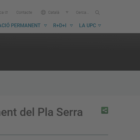
Cercar...
Cerca
Idioma:
ica
Contacte
Català
a
la
ACIÓ PERMANENT
R+D+I
LA UPC
UPC
ent del Pla Serra