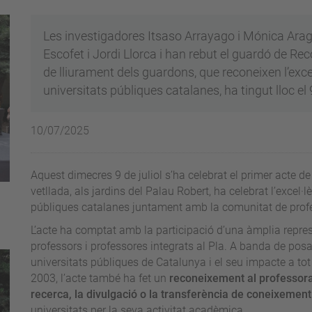
Les investigadores Itsaso Arrayago i Mónica Aragü
Escofet i Jordi Llorca i han rebut el guardó de Re
de lliurament dels guardons, que reconeixen l’excel
universitats públiques catalanes, ha tingut lloc el 
10/07/2025
Aquest dimecres 9 de juliol s’ha celebrat el primer acte d
vetllada, als jardins del Palau Robert, ha celebrat l’excel·
públiques catalanes juntament amb la comunitat de profes
L’acte ha comptat amb la participació d’una àmplia repre
professors i professores integrats al Pla. A banda de posar 
universitats públiques de Catalunya i el seu impacte a to
2003, l’acte també ha fet un
reconeixement al professorat
recerca, la divulgació o la transferència de coneixement
universitats per la seva activitat acadèmica.