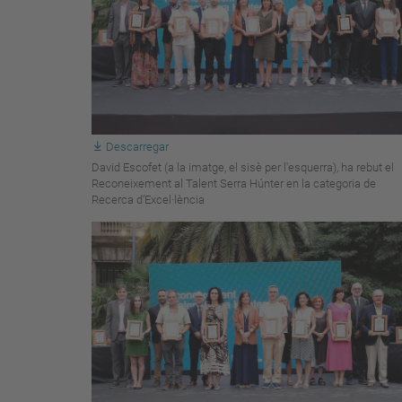
Descarregar
David Escofet (a la imatge, el sisè per l'esquerra), ha rebut el
Reconeixement al Talent Serra Húnter en la categoria de
Recerca d’Excel·lència