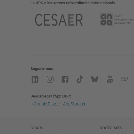
La UPC a les xarxes universitàries internacionals
Segueix-nos
Descarrega't l'App UPC
a
Google Play
i
AppStore
Navegació
GRAUS
DOCTORATS