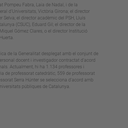
at Pompeu Fabra, Laia de Nadal, i de la
eral d’Universitats, Victòria Girona; el director
r Selva; el director acadèmic del PSH, Lluís
talunya (CSUC), Eduard Gil; el director de la
Miquel Gómez Clares, o el director Institució
Huerta.
ica de la Generalitat desplegat amb el conjunt de
personal docent i investigador contractat d’acord
ls. Actualment, hi ha 1.134 professores i
ria de professorat catedràtic, 559 de professorat
ofessorat Serra Húnter se selecciona d’acord amb
 universitats públiques de Catalunya.