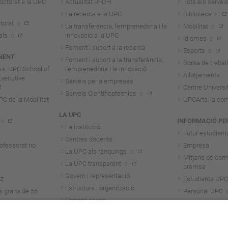
octorat a la UPC
Actualitat R+D+I
Tots els servei
La recerca a la UPC
Biblioteca
torat
La transferència, l'emprenedoria i la
Mobilitat
als
innovació a la UPC
Idiomes
Foment i suport a la recerca
Esports
NENT
Foment i suport a la transferència,
Borsa de treball
us. UPC School of
l'emprenedoria i la innovació
Allotjaments
Executive
Serveis per a empreses
Centre Universit
Serveis Cientificotècnics
 de la Mobilitat
UPCArts, la com
LA UPC
INFORMACIÓ PE
La institució
Futur estudiant
Centres docents
rofessorat no
Empresa
La UPC als rànquings
Mitjans de com
La UPC transparent
premsa
Govern i representació
Estudiants UPC
Estructura i organització
s grans de 55
Personal UPC
Honoris causa
Personal invest
Treballa a la UPC
Alumni
Aliança Unite!