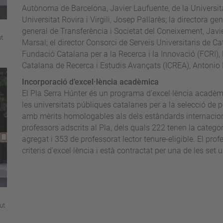
Autònoma de Barcelona, Javier Laufuente, de la Universit
Universitat Rovira i Virgili, Josep Pallarès; la directora gen
general de Transferència i Societat del Coneixement, Javie
ut
Marsal; el director Consorci de Serveis Universitaris de Ca
Fundació Catalana per a la Recerca i la Innovació (FCRI), 
Catalana de Recerca i Estudis Avançats (ICREA), Antonio 
Incorporació d’excel·lència acadèmica
El Pla Serra Húnter és un programa d’excel·lència acadèm
les universitats públiques catalanes per a la selecció de 
amb mèrits homologables als dels estàndards internaciona
professors adscrits al Pla, dels quals 222 tenen la catego
agregat i 353 de professorat lector tenure-eligible. El pr
criteris d’excel·lència i està contractat per una de les set
ut