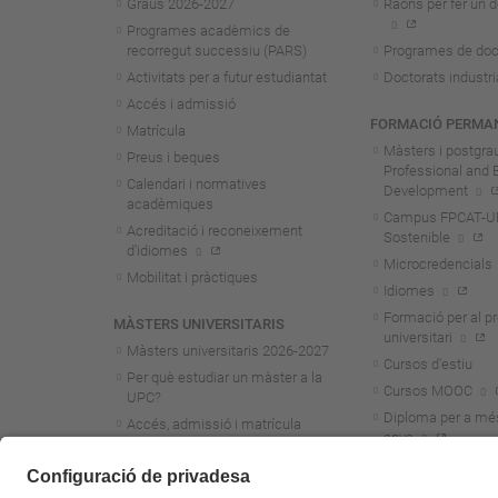
Graus 2026-202
7
Raons per fer un d
Programes acadèmics de
recorregut successiu (PARS)
Programes de doc
Activitats per a futur estudiantat
Doctorats industri
Accés i admissió
FORMACIÓ PERMA
Matrícula
Màsters i postgra
Preus i beques
Professional and 
Calendari i normatives
Development
acadèmiques
Campus FPCAT-UPC
Acreditació i reconeixement
Sostenible
d'idiomes
Microcredencials
Mobilitat i pràctiques
Idiomes
Formació per al p
MÀSTERS UNIVERSITARIS
universitari
Màsters universitaris 2026-202
7
Cursos d'estiu
Per què estudiar un màster a la
Cursos MOOC
UPC?
Diploma per a mé
Accés, admissió i matrícula
anys
Preus i beques
Calendari i normatives
acadèmiques