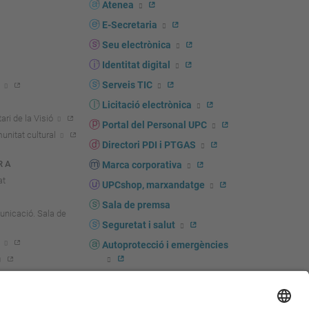
s
Atenea
E-Secretaria
Seu electrònica
Identitat digital
Serveis TIC
Licitació electrònica
ari de la Visió
Portal del Personal UPC
unitat cultural
Directori PDI i PTGAS
R A
Marca corporativa
at
UPCshop, marxandatge
Sala de premsa
unicació. Sala de
Seguretat i salut
Autoprotecció i emergències
igador