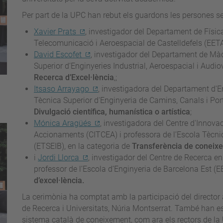
Per part de la UPC han rebut els guardons les persones s
Xavier Prats
, investigador del Departament de Física
Telecomunicació i Aeroespacial de Castelldefels (EETA
David Escofet
, investigador del Departament de Màq
Superior d’Enginyeries Industrial, Aeroespacial i Audio
Recerca d’Excel·lència
,;
Itsaso Arrayago
, investigadora del Departament d'En
Tècnica Superior d'Enginyeria de Camins, Canals i Po
Divulgació científica, humanística o artística
;
Mónica Aragüés
, investigadora del Centre d'Innova
Accionaments (CITCEA) i professora de l’Escola Tècnic
(ETSEIB), en la categoria de
Transferència de coneix
i
Jordi Llorca
, investigador del Centre de Recerca en
professor de l’Escola d’Enginyeria de Barcelona Est (E
d’excel·lència.
La cerimònia ha comptat amb la participació del director a
de Recerca i Universitats, Núria Montserrat. També han e
sistema català de coneixement, com ara els rectors de la 