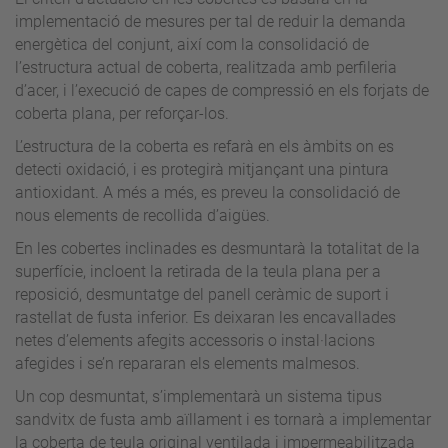
implementació de mesures per tal de reduir la demanda
energètica del conjunt, així com la consolidació de
l’estructura actual de coberta, realitzada amb perfileria
d’acer, i l’execució de capes de compressió en els forjats de
coberta plana, per reforçar-los.
L’estructura de la coberta es refarà en els àmbits on es
detecti oxidació, i es protegirà mitjançant una pintura
antioxidant. A més a més, es preveu la consolidació de
nous elements de recollida d’aigües.
En les cobertes inclinades es desmuntarà la totalitat de la
superfície, incloent la retirada de la teula plana per a
reposició, desmuntatge del panell ceràmic de suport i
rastellat de fusta inferior. Es deixaran les encavallades
netes d’elements afegits accessoris o instal·lacions
afegides i se’n repararan els elements malmesos.
Un cop desmuntat, s’implementarà un sistema tipus
sandvitx de fusta amb aïllament i es tornarà a implementar
la coberta de teula original ventilada i impermeabilitzada