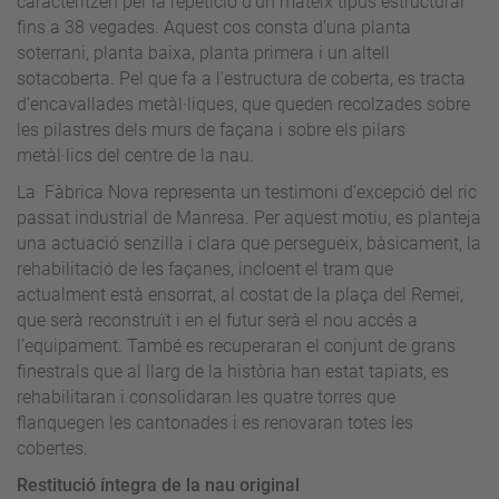
caracteritzen per la repetició d’un mateix tipus estructural
fins a 38 vegades. Aquest cos consta d’una planta
soterrani, planta baixa, planta primera i un altell
sotacoberta. Pel que fa a l’estructura de coberta, es tracta
d’encavallades metàl·liques, que queden recolzades sobre
les pilastres dels murs de façana i sobre els pilars
metàl·lics del centre de la nau.
La Fàbrica Nova representa un testimoni d’excepció del ric
passat industrial de Manresa. Per aquest motiu, es planteja
una actuació senzilla i clara que persegueix, bàsicament, la
rehabilitació de les façanes, incloent el tram que
actualment està ensorrat, al costat de la plaça del Remei,
que serà reconstruït i en el futur serà el nou accés a
l’equipament. També es recuperaran el conjunt de grans
finestrals que al llarg de la història han estat tapiats, es
rehabilitaran i consolidaran les quatre torres que
flanquegen les cantonades i es renovaran totes les
cobertes.
Restitució íntegra de la nau original