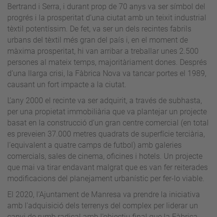
Bertrand i Serra, i durant prop de 70 anys va ser símbol del
progrés i la prosperitat d’una ciutat amb un teixit industrial
tèxtil potentíssim. De fet, va ser un dels recintes fabrils
urbans del tèxtil més gran del país i, en el moment de
màxima prosperitat, hi van arribar a treballar unes 2.500
persones al mateix temps, majoritàriament dones. Després
d’una llarga crisi, la Fàbrica Nova va tancar portes el 1989,
causant un fort impacte a la ciutat.
L’any 2000 el recinte va ser adquirit, a través de subhasta,
per una propietat immobiliària que va plantejar un projecte
basat en la construcció d’un gran centre comercial (en total
es preveien 37.000 metres quadrats de superfície terciària,
l’equivalent a quatre camps de futbol) amb galeries
comercials, sales de cinema, oficines i hotels. Un projecte
que mai va tirar endavant malgrat que es van fer reiterades
modificacions del planejament urbanístic per fer-lo viable.
El 2020, l’Ajuntament de Manresa va prendre la iniciativa
amb l'adquisició dels terrenys del complex per liderar un
canvi de rumb radical amb l’objectiu final que la Fàbrica