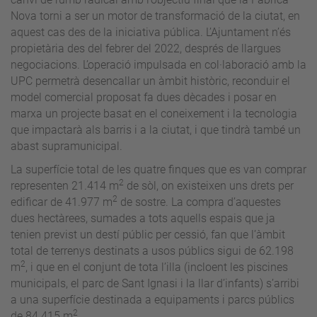
Nova torni a ser un motor de transformació de la ciutat, en
aquest cas des de la iniciativa pública. L’Ajuntament n’és
propietària des del febrer del 2022, després de llargues
negociacions. L’operació impulsada en col·laboració amb la
UPC permetrà desencallar un àmbit històric, reconduir el
model comercial proposat fa dues dècades i posar en
marxa un projecte basat en el coneixement i la tecnologia
que impactarà als barris i a la ciutat, i que tindrà també un
abast supramunicipal.
La superfície total de les quatre finques que es van comprar
2
representen 21.414 m
de sòl, on existeixen uns drets per
2
edificar de 41.977 m
de sostre. La compra d’aquestes
dues hectàrees, sumades a tots aquells espais que ja
tenien previst un destí públic per cessió, fan que l’àmbit
total de terrenys destinats a usos públics sigui de 62.198
2
m
, i que en el conjunt de tota l’illa (incloent les piscines
municipals, el parc de Sant Ignasi i la llar d’infants) s’arribi
a una superfície destinada a equipaments i parcs públics
2
de 84.415 m
.