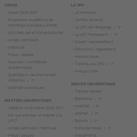
Navegació
GRAUS
LA UPC
Graus 2026-202
7
La institució
Programes acadèmics de
Centres docents
recorregut successiu (PARS)
La UPC als rànquings
Activitats per a futur estudiantat
La UPC transparent
Accés i admissió
Govern i representació
Matrícula
Estructura i organització
Preus i beques
Honoris causa
Calendari i normatives
Treballa a la UPC
acadèmiques
Aliança Unite!
Acreditació i reconeixement
d'idiomes
SERVEIS UNIVERSITARIS
Mobilitat i pràctiques
Tots els serveis
Biblioteca
MÀSTERS UNIVERSITARIS
Mobilitat
Màsters universitaris 2026-202
7
Idiomes
Per què estudiar un màster a la
UPC?
Esports
Accés, admissió i matrícula
Borsa de treball
Preus i beques
Allotjaments