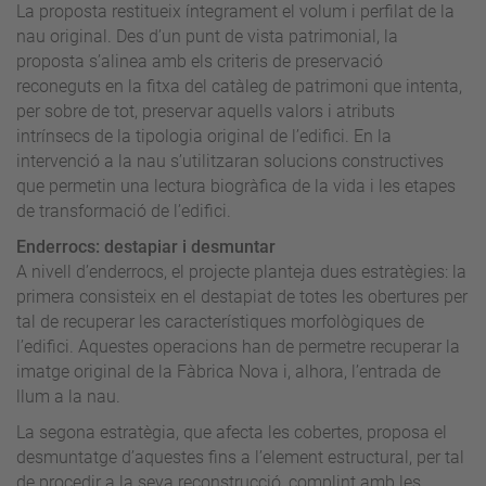
La proposta restitueix íntegrament el volum i perfilat de la
nau original. Des d’un punt de vista patrimonial, la
proposta s’alinea amb els criteris de preservació
reconeguts en la fitxa del catàleg de patrimoni que intenta,
per sobre de tot, preservar aquells valors i atributs
intrínsecs de la tipologia original de l’edifici. En la
intervenció a la nau s’utilitzaran solucions constructives
que permetin una lectura biogràfica de la vida i les etapes
de transformació de l’edifici.
Enderrocs: destapiar i desmuntar
A nivell d’enderrocs, el projecte planteja dues estratègies: la
primera consisteix en el destapiat de totes les obertures per
tal de recuperar les característiques morfològiques de
l’edifici. Aquestes operacions han de permetre recuperar la
imatge original de la Fàbrica Nova i, alhora, l’entrada de
llum a la nau.
La segona estratègia, que afecta les cobertes, proposa el
desmuntatge d’aquestes fins a l’element estructural, per tal
de procedir a la seva reconstrucció, complint amb les