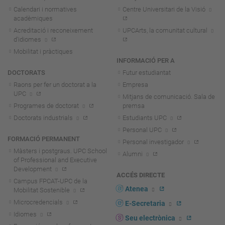
Calendari i normatives
Centre Universitari de la Visió
acadèmiques
Acreditació i reconeixement
UPCArts, la comunitat cultural
d'idiomes
Mobilitat i pràctiques
INFORMACIÓ PER A
DOCTORATS
Futur estudiantat
Raons per fer un doctorat a la
Empresa
UPC
Mitjans de comunicació. Sala de
Programes de doctorat
premsa
Doctorats industrials
Estudiants UPC
Personal UPC
FORMACIÓ PERMANENT
Personal investigador
Màsters i postgraus. UPC School
Alumni
of Professional and Executive
Development
ACCÉS DIRECTE
Campus FPCAT-UPC de la
Atenea
Mobilitat Sostenible
Microcredencials
E-Secretaria
Idiomes
Seu electrònica