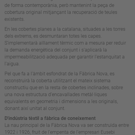
de forma contemporània, però mantenint la peça de
cobertura original mitjançant la recuperació de teules
existents.
En les cobertes planes a la catalana, situades a les torres
dels extrems, es desmuntaran totes les capes.
S’implementarà aïllament tèrmic com a mesura per reduir
la demanda energètica del conjunt i s’aplicarà la
impermeabilització adequada per garantir l’estanquitat a
l’aigua.
Pel que fa a l’àmbit esfondrat de la Fàbrica Nova, es
reconstruirà la coberta utilitzant el mateix sistema
constructiu que en la resta de cobertes inclinades, sobre
una nova estructura d’encavallades metàl·liques
equivalents en geometria i dimensions a les originals,
donant així unitat al conjunt.
D'indústria tèxtil a fàbrica de coneixement
La nau principal de la Fàbrica Nova va ser construïda entre
1922 i 1926, fruit de l’empenta de l’empresari Eusebi