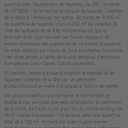
que impulsen l'Ajuntament de Manresa i la UPC —a través
de l’EPSEM)— és rehabilitar el conjunt de façanes i cobertes
2
de la fàbrica, l’embolcall de l’edifici. Es tracta de 8.000 m
2
de superfície de façanes i d’uns 6.000 m
de cobertes. El
cost de l’actuació és de 9,92 milions d’euros, que es
financen amb l’ajut concedit pel Govern espanyol. El
termini d’execució del projecte és de 14 mesos. El projecte
ha estat redactat per l’equip de Julià Arquitectes Associats,
i les obres aniran a càrrec de la unió temporal d’empreses
formada per Cots i Claret i Constructora d’Aro.
En concret, l’àmbit d’actuació engloba la totalitat de les
façanes i cobertes de la fàbrica i un perímetre
d’urbanització d’un metre d’amplada al voltant de l’edifici.
Del conjunt d’edificis que formaven el recinte tèxtil en
queda la nau principal, que està catalogada i és patrimoni
de la ciutat. Es tracta d’una gran nau de planta rectangular
de 37 metres d’amplada i 154 de llarg, amb una superfície
2
total de 5.700 m
, formada per dues crugies que es