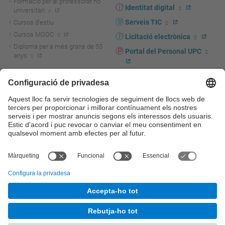
Formació per al professorat no
Identitat digital
universitari
Serveis TIC
Cursos d'estiu
Cursos MOOC
Licitació electrònica
Diploma per a més grans de 55
Portal del Personal UPC
anys
Directori PDI i PTGAS
R+D+I
Actualitat R+D+I
Marca corporativa
La recerca a la UPC
UPCshop, marxandatge
La transferència, l'emprenedoria i
Sala de premsa
la innovació a la UPC
Foment i suport a la recerca
Seguretat i salut
Foment i suport a la
Autoprotecció i emergències
transferència, l'emprenedoria i la
innovació
Serveis per a empreses
Serveis Cientificotècnics
© UPC
Universitat Politècnica de Catalunya - BarcelonaTech