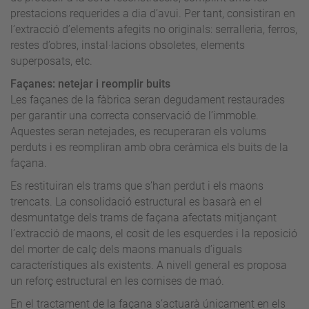
prestacions requerides a dia d’avui. Per tant, consistiran en
l’extracció d’elements afegits no originals: serralleria, ferros,
restes d’obres, instal·lacions obsoletes, elements
superposats, etc.
Façanes: netejar i reomplir buits
Les façanes de la fàbrica seran degudament restaurades
per garantir una correcta conservació de l’immoble.
Aquestes seran netejades, es recuperaran els volums
perduts i es reompliran amb obra ceràmica els buits de la
façana.
Es restituiran els trams que s’han perdut i els maons
trencats. La consolidació estructural es basarà en el
desmuntatge dels trams de façana afectats mitjançant
l’extracció de maons, el cosit de les esquerdes i la reposició
del morter de calç dels maons manuals d’iguals
característiques als existents. A nivell general es proposa
un reforç estructural en les cornises de maó.
En el tractament de la façana s’actuarà únicament en els