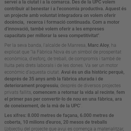
servei a la ciutat i a la comarca. Des de la UPC volem
contribuir al benestar i a l'economia productiva. Aquest és
un projecte amb voluntat integradora on volem oferir
docència, recerca i formació continuada. Com a motor
d'innovació, també volem oferir a les empreses
capacitats per millorar la seva competitivitat"
.
Per la seva banda, l'alcalde de Manresa,
Marc Aloy
, ha
explicat que “la Fàbrica Nova és un símbol de prosperitat
econòmica, d’esforç, de treball, de compromís i també de
lluita pels drets laborals i de les dones. Va ser un motor
econòmic d’aquesta ciutat.
Avui és un dia històric perquè,
després de 35 anys amb la fàbrica aturada i de
deteriorament progressiu
, després de diversos projectes
privats fallits,
comencem a retornar la vida al recinte
,
fem
el primer pas per convertir-lo de nou en una fàbrica, ara
de coneixement, de la mà de la UPC
”.
Les xifres: 8.000 metres de façana, 6.000 metres de
coberta, 10 milions d’euros, 20 mesos de treballs
L’objectiu del projecte que avui es comença a materialitzar,