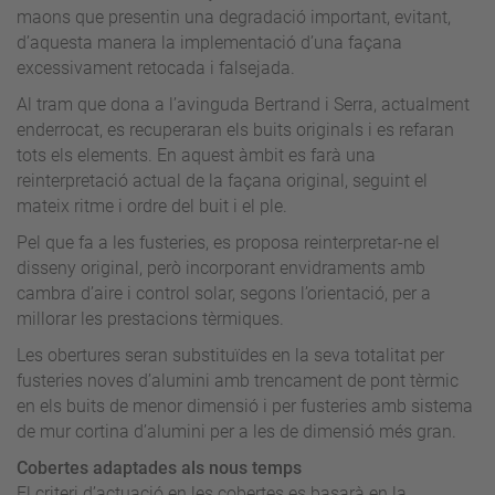
maons que presentin una degradació important, evitant,
d’aquesta manera la implementació d’una façana
excessivament retocada i falsejada.
Al tram que dona a l’avinguda Bertrand i Serra, actualment
enderrocat, es recuperaran els buits originals i es refaran
tots els elements. En aquest àmbit es farà una
reinterpretació actual de la façana original, seguint el
mateix ritme i ordre del buit i el ple.
Pel que fa a les fusteries, es proposa reinterpretar-ne el
disseny original, però incorporant envidraments amb
cambra d’aire i control solar, segons l’orientació, per a
millorar les prestacions tèrmiques.
Les obertures seran substituïdes en la seva totalitat per
fusteries noves d’alumini amb trencament de pont tèrmic
en els buits de menor dimensió i per fusteries amb sistema
de mur cortina d’alumini per a les de dimensió més gran.
Cobertes adaptades als nous temps
El criteri d’actuació en les cobertes es basarà en la