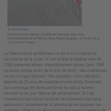
Descarregar
Durant la visita d'obres, l'alcalde de Manresa, Marc Aloy;
l'extreballadora de la Fàbrica Nova, Pepita Burgués, i el rector de la
UPC, Daniel Crespo
La Fàbrica Nova de Manresa va ser el buc insígnia de
l’economia de la ciutat. Hi van arribar a treballar més de
2.500 persones alhora, majoritàriament dones. L’any 1989
va tancar portes, arran de la crisi del tèxtil, i des d’aleshores
no havia tingut activitat. Tres dècades i mitja més tard, i
després de 20 anys de projectes privats fallits, finalment
han començat les obres per tornar la vida al recinte i
convertir-lo en una ‘fàbrica del coneixement’. El 5 de
novembre s’han iniciat les obres de la primera fase de la
restauració, consistent en la reforma de les façanes i les
cobertes. L’objectiu és deixar totalment renovat l’exterior de