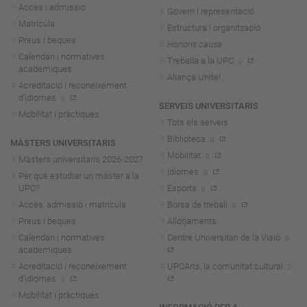
Accés i admissió
Govern i representació
Matrícula
Estructura i organització
Preus i beques
Honoris causa
Calendari i normatives
Treballa a la UPC
acadèmiques
Aliança Unite!
Acreditació i reconeixement
d'idiomes
SERVEIS UNIVERSITARIS
Mobilitat i pràctiques
Tots els serveis
Biblioteca
MÀSTERS UNIVERSITARIS
Mobilitat
Màsters universitaris 2026-202
7
Idiomes
Per què estudiar un màster a la
UPC?
Esports
Accés, admissió i matrícula
Borsa de treball
Preus i beques
Allotjaments
Calendari i normatives
Centre Universitari de la Visió
acadèmiques
Acreditació i reconeixement
UPCArts, la comunitat cultural
d'idiomes
Mobilitat i pràctiques