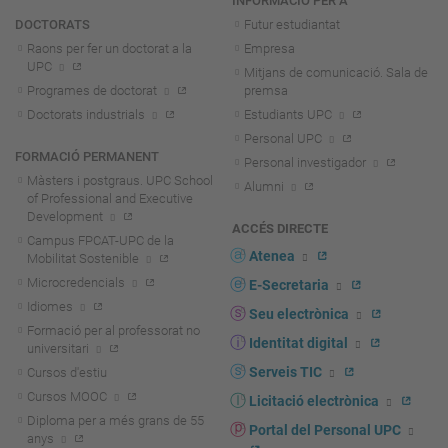
INFORMACIÓ PER A
DOCTORATS
Futur estudiantat
Raons per fer un doctorat a la
Empresa
UPC
Mitjans de comunicació. Sala de
Programes de doctorat
premsa
Doctorats industrials
Estudiants UPC
Personal UPC
FORMACIÓ PERMANENT
Personal investigador
Màsters i postgraus. UPC School
Alumni
of Professional and Executive
Development
ACCÉS DIRECTE
Campus FPCAT-UPC de la
Atenea
Mobilitat Sostenible
Microcredencials
E-Secretaria
Idiomes
Seu electrònica
Formació per al professorat no
Identitat digital
universitari
Serveis TIC
Cursos d'estiu
Cursos MOOC
Licitació electrònica
Diploma per a més grans de 55
Portal del Personal UPC
anys