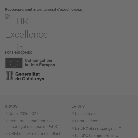
Reconeixement internacional d’excel·lència
Fons europeus
Navegació
GRAUS
LA UPC
Graus 2026-202
7
La institució
Programes acadèmics de
Centres docents
recorregut successiu (PARS)
La UPC als rànquings
Activitats per a futur estudiantat
La UPC transparent