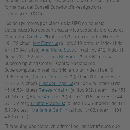
actualitzat recentment, l’elabora el Cibermetrics Lab, que
forma part del Consell Superior d'Investigacions
Científiques (CSIC).
Les deu primeres posicions de la UPC en aquesta
classificació les ocupen enguany les següents professores:
Maria Pau Ginebra
(al lloc 129, amb un índex H de 73 i
19.122 cites),
Ivet Ferrer
(al lloc 349, amb un índex H de
57 i 10.847 cites);
Ana Maria Sastre
(al lloc 412, índex H
de 55 i 10.192 cites);
Rosa M. Badia
, del Barcelona
Supercomputing Center - Centro Nacional de
Supercomputación (al lloc 646, amb un índex H de 49, i
10.517 cites);
Cristina Masoller
(al lloc 913, índex H de
45 i 7.219 cites),
Elisabet Engel
(al lloc 929, índex H de
45 i 6.534 cites);
Teresa Vidal
(al lloc 939, índex H de 45 i
6.033 cites);
Elaine Armelín
(al lloc 1.016, índex H de 44 i
6.317 cites);
Trinitat Pradell
(al lloc 1.305, índex H de 41 i
5.109 cites) i
Marianna Garfi
(al lloc 1.408, índex H 40 i
4.895 cites).
El rànquing posiciona, en primer lloc, les científiques que