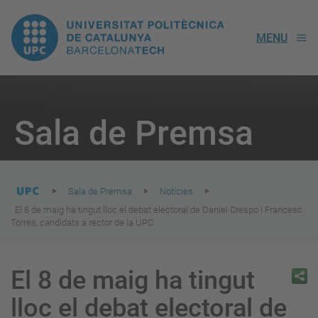
UPC.
MENU
Universitat
Politècnica
You
are
Sala de Premsa
here:
de
Catalunya
Sala de Premsa
Notícies
El 8 de maig ha tingut lloc el debat electoral de Daniel Crespo i Francesc
Torres, candidats a rector de la UPC
El 8 de maig ha tingut
lloc el debat electoral de