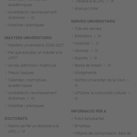
Treballa a la UPC
acadèmiques
Aliança Unite!
Acreditació i reconeixement
d'idiomes
SERVEIS UNIVERSITARIS
Mobilitat i pràctiques
Tots els serveis
Biblioteca
MÀSTERS UNIVERSITARIS
Mobilitat
Màsters universitaris 2026-202
7
Idiomes
Per què estudiar un màster a la
UPC?
Esports
Accés, admissió i matrícula
Borsa de treball
Preus i beques
Allotjaments
Calendari i normatives
Centre Universitari de la Visió
acadèmiques
Acreditació i reconeixement
UPCArts, la comunitat cultural
d'idiomes
Mobilitat i pràctiques
INFORMACIÓ PER A
DOCTORATS
Futur estudiantat
Raons per fer un doctorat a la
Empresa
UPC
Mitjans de comunicació. Sala de