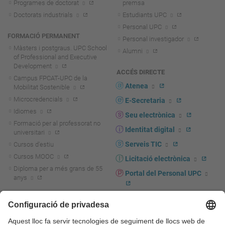
Programes de doctorat
premsa
Doctorats industrials
Estudiants UPC
Personal UPC
FORMACIÓ PERMANENT
Personal investigador
Màsters i postgraus. UPC School
Alumni
of Professional and Executive
Development
ACCÉS DIRECTE
Campus FPCAT-UPC de la
Atenea
Mobilitat Sostenible
Microcredencials
E-Secretaria
Idiomes
Seu electrònica
Formació per al professorat no
Identitat digital
universitari
Serveis TIC
Cursos d'estiu
Cursos MOOC
Licitació electrònica
Diploma per a més grans de 55
Portal del Personal UPC
anys
Directori PDI i PTGAS
R+D+I
Actualitat R+D+I
Marca corporativa
La recerca a la UPC