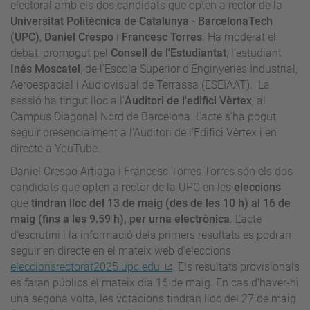
electoral amb els dos candidats que opten a rector de la
Universitat Politècnica de Catalunya - BarcelonaTech
(UPC)
,
Daniel Crespo
i
Francesc Torres
. Ha moderat el
debat, promogut pel
Consell de l'Estudiantat
, l'estudiant
Inés Moscatel
, de l'Escola Superior d'Enginyeries Industrial,
Aeroespacial i Audiovisual de Terrassa (ESEIAAT). La
sessió ha tingut lloc a l'
Auditori de l'edifici Vèrtex
, al
Campus Diagonal Nord de Barcelona. L'acte s'ha pogut
seguir presencialment a l'Auditori de l'Edifici Vèrtex i en
directe a YouTube.
Daniel Crespo Artiaga i Francesc Torres Torres són els dos
candidats que opten a rector de la UPC en les
eleccions
que
tindran lloc del 13 de maig (des de les 10 h) al 16 de
maig (fins a les 9.59 h), per urna electrònica
. L'acte
d'escrutini i la informació dels primers resultats es podran
seguir en directe en el mateix web d'eleccions:
eleccionsrectorat2025.upc.edu
. Els resultats provisionals
es faran públics el mateix dia 16 de maig. En cas d'haver-hi
una segona volta, les votacions tindran lloc del 27 de maig