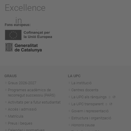
Fons europeus
Navegació
GRAUS
LA UPC
Graus 2026-202
7
La institució
Programes acadèmics de
Centres docents
recorregut successiu (PARS)
La UPC als rànquings
Activitats per a futur estudiantat
La UPC transparent
Accés i admissió
Govern i representació
Matrícula
Estructura i organització
Preus i beques
Honoris causa
Calendari i normatives