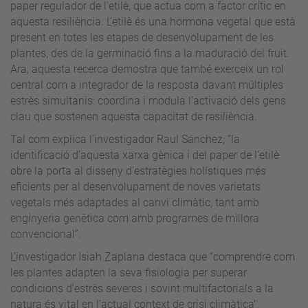
paper regulador de l'etilè, que actua com a factor crític en
aquesta resiliència. L’etilè és una hormona vegetal que està
present en totes les etapes de desenvolupament de les
plantes, des de la germinació fins a la maduració del fruit.
Ara, aquesta recerca demostra que també exerceix un rol
central com a integrador de la resposta davant múltiples
estrès simultanis: coordina i modula l’activació dels gens
clau que sostenen aquesta capacitat de resiliència.
Tal com explica l’investigador Raul Sánchez, “la
identificació d’aquesta xarxa gènica i del paper de l’etilè
obre la porta al disseny d’estratègies holístiques més
eficients per al desenvolupament de noves varietats
vegetals més adaptades al canvi climàtic, tant amb
enginyeria genètica com amb programes de millora
convencional”.
L’investigador Isiah Zaplana destaca que “comprendre com
les plantes adapten la seva fisiologia per superar
condicions d'estrès severes i sovint multifactorials a la
natura és vital en l’actual context de crisi climàtica".