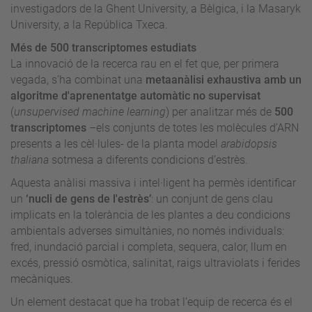
investigadors de la Ghent University, a Bèlgica, i la Masaryk
University, a la República Txeca.
Més de 500 transcriptomes estudiats
La innovació de la recerca rau en el fet que, per primera
vegada, s’ha combinat una
metaanàlisi exhaustiva amb un
algoritme d'aprenentatge automàtic no supervisat
(
unsupervised machine learning
) per analitzar més de
500
transcriptomes
–els conjunts de totes les molècules d’ARN
presents a les cèl·lules- de la planta model
arabidopsis
thaliana
sotmesa a diferents condicions d’estrès.
Aquesta anàlisi massiva i intel·ligent ha permès identificar
un
‘nucli de gens de l'estrès’
: un conjunt de gens clau
implicats en la tolerància de les plantes a deu condicions
ambientals adverses simultànies, no només individuals:
fred, inundació parcial i completa, sequera, calor, llum en
excés, pressió osmòtica, salinitat, raigs ultraviolats i ferides
mecàniques.
Un element destacat que ha trobat l’equip de recerca és el