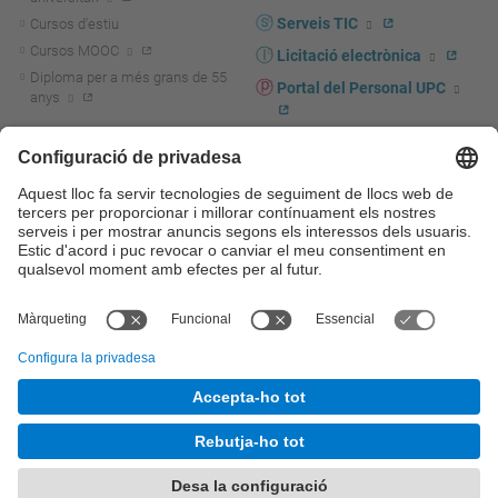
Serveis TIC
Cursos d'estiu
Cursos MOOC
Licitació electrònica
Diploma per a més grans de 55
Portal del Personal UPC
anys
Directori PDI i PTGAS
R+D+I
Actualitat R+D+I
Marca corporativa
La recerca a la UPC
UPCshop, marxandatge
La transferència, l'emprenedoria i
Sala de premsa
la innovació a la UPC
Foment i suport a la recerca
Seguretat i salut
Foment i suport a la
Autoprotecció i emergències
transferència, l'emprenedoria i la
innovació
Serveis per a empreses
Serveis Cientificotècnics
© UPC
Universitat Politècnica de Catalunya - BarcelonaTech