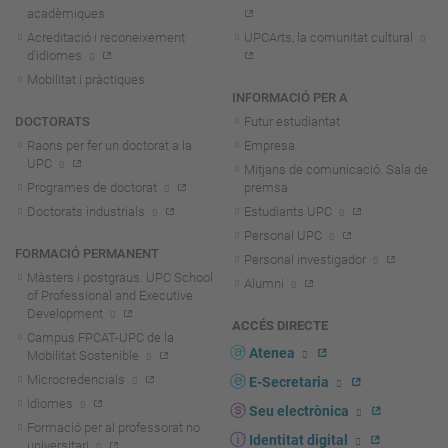
acadèmiques
Acreditació i reconeixement
UPCArts, la comunitat cultural
d'idiomes
Mobilitat i pràctiques
INFORMACIÓ PER A
DOCTORATS
Futur estudiantat
Raons per fer un doctorat a la
Empresa
UPC
Mitjans de comunicació. Sala de
Programes de doctorat
premsa
Doctorats industrials
Estudiants UPC
Personal UPC
FORMACIÓ PERMANENT
Personal investigador
Màsters i postgraus. UPC School
Alumni
of Professional and Executive
Development
ACCÉS DIRECTE
Campus FPCAT-UPC de la
Atenea
Mobilitat Sostenible
Microcredencials
E-Secretaria
Idiomes
Seu electrònica
Formació per al professorat no
Identitat digital
universitari