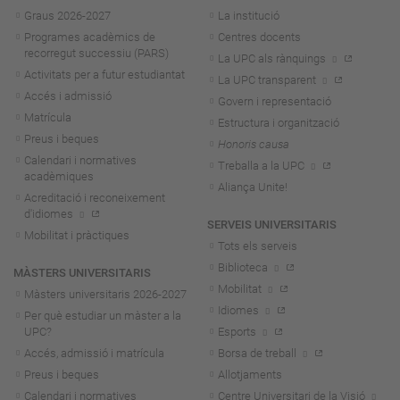
Navegació
Graus 2026-202
7
La institució
Programes acadèmics de
Centres docents
recorregut successiu (PARS)
La UPC als rànquings
Activitats per a futur estudiantat
La UPC transparent
Accés i admissió
Govern i representació
Matrícula
Estructura i organització
Preus i beques
Honoris causa
Calendari i normatives
Treballa a la UPC
acadèmiques
Aliança Unite!
Acreditació i reconeixement
d'idiomes
SERVEIS UNIVERSITARIS
Mobilitat i pràctiques
Tots els serveis
Biblioteca
MÀSTERS UNIVERSITARIS
Mobilitat
Màsters universitaris 2026-202
7
Idiomes
Per què estudiar un màster a la
UPC?
Esports
Accés, admissió i matrícula
Borsa de treball
Preus i beques
Allotjaments
Calendari i normatives
Centre Universitari de la Visió