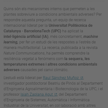
Quins són els mecanismes interns que permeten a les
plantes sobreviure a condicions ambientals adverses? Per
respondre aquesta pregunta, un equip de recerca
internacional liderat per la
Universitat Politècnica de
Catalunya - BarcelonaTech (UPC)
ha aplicat la
intel·ligència artificial (IA)
, més concretament,
machine
learning,
per fer un estudi de les respostes a l'estrès de
manera multifactorial. La recerca, publicada a la revista
Nature Communications
, ha permès comprendre la
resiliència vegetal a fenòmens com
la sequera, les
temperatures extremes i altres condicions ambientals
adverses
causades pel canvi climàtic.
L'estudi està liderat per
Raul Sánchez Muñoz
,
investigador postdoctoral Beatriu de Pinós al Departament
d'Enginyeria Agroalimentària i Biotecnologia de la UPC, i el
professor
Isiah Zaplana Agut
, del Departament
d'Enginyeria de Sistemes, Automàtica i Informàtica
Industrial de la Universitat, en col·laboració amb altres