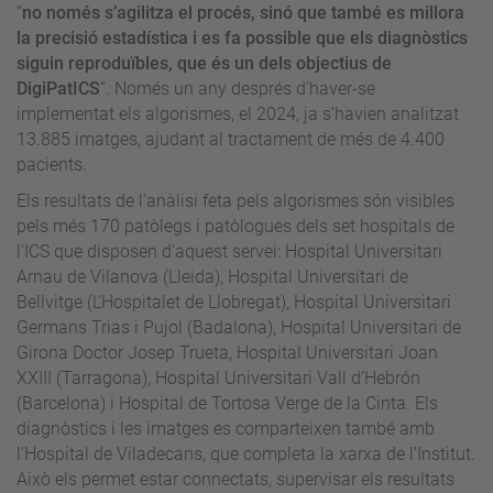
“
no només s’agilitza el procés, sinó que també es millora
la precisió estadística i es fa possible que els diagnòstics
siguin reproduïbles, que és un dels objectius de
DigiPatICS
”. Només un any després d’haver-se
implementat els algorismes, el 2024, ja s’havien analitzat
13.885 imatges, ajudant al tractament de més de 4.400
pacients.
Els resultats de l’anàlisi feta pels algorismes són visibles
pels més 170 patòlegs i patòlogues dels set hospitals de
l’ICS que disposen d'aquest servei: Hospital Universitari
Arnau de Vilanova (Lleida), Hospital Universitari de
Bellvitge (L’Hospitalet de Llobregat), Hospital Universitari
Germans Trias i Pujol (Badalona), Hospital Universitari de
Girona Doctor Josep Trueta, Hospital Universitari Joan
XXIII (Tarragona), Hospital Universitari Vall d’Hebrón
(Barcelona) i Hospital de Tortosa Verge de la Cinta. Els
diagnòstics i les imatges es comparteixen també amb
l’Hospital de Viladecans, que completa la xarxa de l’Institut.
Això els permet estar connectats, supervisar els resultats