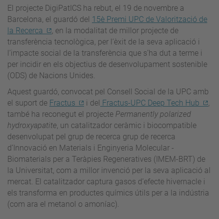
El projecte DigiPatICS ha rebut, el 19 de novembre a
Barcelona, el guardó del
15è Premi UPC de Valorització de
la Recerca
, en la modalitat de millor projecte de
transferència tecnològica, per l’èxit de la seva aplicació i
l’impacte social de la transferència que s’ha dut a terme i
per incidir en els objectius de desenvolupament sostenible
(ODS) de Nacions Unides.
Aquest guardó, convocat pel Consell Social de la UPC amb
el suport de
Fractus
i del
Fractus-UPC Deep Tech Hub
,
també ha reconegut el projecte
Permanently polarized
hydroxyapatite
, un catalitzador ceràmic i biocompatible
desenvolupat pel grup de recerca grup de recerca
d’Innovació en Materials i Enginyeria Molecular -
Biomaterials per a Teràpies Regeneratives (IMEM-BRT) de
la Universitat, com a millor invenció per la seva aplicació al
mercat. El catalitzador captura gasos d’efecte hivernacle i
els transforma en productes químics útils per a la indústria
(com ara el metanol o amoníac).