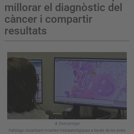
millorar el diagnòstic del
càncer i compartir
resultats
Descarregar
Patòloga visualitzant mostres histopatològiques a través de les eines