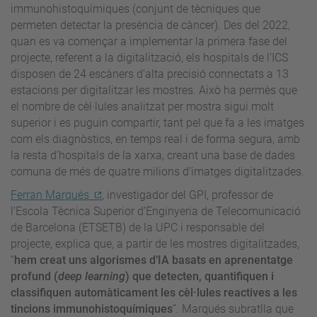
immunohistoquímiques (conjunt de tècniques que
permeten detectar la presència de càncer). Des del 2022,
quan es va començar a implementar la primera fase del
projecte, referent a la digitalització, els hospitals de l’ICS
disposen de 24 escàners d’alta precisió connectats a 13
estacions per digitalitzar les mostres. Això ha permès que
el nombre de cèl·lules analitzat per mostra sigui molt
superior i es puguin compartir, tant pel que fa a les imatges
com els diagnòstics, en temps real i de forma segura, amb
la resta d’hospitals de la xarxa, creant una base de dades
comuna de més de quatre milions d’imatges digitalitzades.
Ferran Marqués
, investigador del GPI, professor de
l’Escola Tècnica Superior d’Enginyeria de Telecomunicació
de Barcelona (ETSETB) de la UPC i responsable del
projecte, explica que, a partir de les mostres digitalitzades,
“
hem creat uns algorismes d’IA basats en aprenentatge
profund (
deep learning
) que detecten, quantifiquen i
classifiquen automàticament les cèl·lules reactives a les
tincions immunohistoquímiques
”. Marqués subratlla que