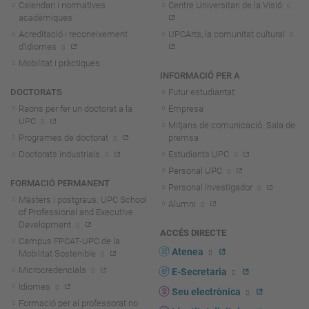
Calendari i normatives
Centre Universitari de la Visió
acadèmiques
Acreditació i reconeixement
UPCArts, la comunitat cultural
d'idiomes
Mobilitat i pràctiques
INFORMACIÓ PER A
DOCTORATS
Futur estudiantat
Raons per fer un doctorat a la
Empresa
UPC
Mitjans de comunicació. Sala de
Programes de doctorat
premsa
Doctorats industrials
Estudiants UPC
Personal UPC
FORMACIÓ PERMANENT
Personal investigador
Màsters i postgraus. UPC School
Alumni
of Professional and Executive
Development
ACCÉS DIRECTE
Campus FPCAT-UPC de la
Atenea
Mobilitat Sostenible
Microcredencials
E-Secretaria
Idiomes
Seu electrònica
Formació per al professorat no