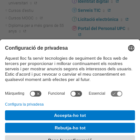
Identitat digital
universitari
Serveis TIC
Cursos d'estiu
Cursos MOOC
Licitació electrònica
Diploma per a més grans de 55
Portal del Personal UPC
anys
Directori PDI i PTGAS
R+D+I
Actualitat R+D+I
Marca corporativa
La recerca a la UPC
UPCshop, marxandatge
La transferència, l'emprenedoria i
Sala de premsa
la innovació a la UPC
Foment i suport a la recerca
Seguretat i salut
Foment i suport a la
Autoprotecció i emergències
transferència, l'emprenedoria i la
innovació
Serveis per a empreses
Serveis Cientificotècnics
© UPC
Universitat Politècnica de Catalunya - BarcelonaTech