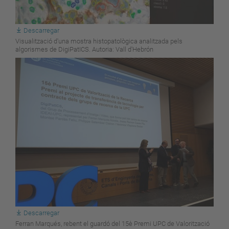
Descarregar
Visualització d'una mostra histopatològica analitzada pels
algorismes de DigiPatICS. Autoria: Vall d'Hebrón
Descarregar
Ferran Marqués, rebent el guardó del 15è Premi UPC de Valorització