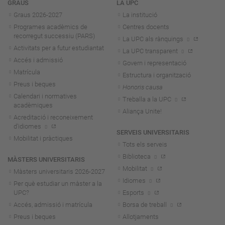
Navegació
GRAUS
LA UPC
Graus 2026-202
7
La institució
Programes acadèmics de
Centres docents
recorregut successiu (PARS)
La UPC als rànquings
Activitats per a futur estudiantat
La UPC transparent
Accés i admissió
Govern i representació
Matrícula
Estructura i organització
Preus i beques
Honoris causa
Calendari i normatives
Treballa a la UPC
acadèmiques
Aliança Unite!
Acreditació i reconeixement
d'idiomes
SERVEIS UNIVERSITARIS
Mobilitat i pràctiques
Tots els serveis
Biblioteca
MÀSTERS UNIVERSITARIS
Mobilitat
Màsters universitaris 2026-202
7
Idiomes
Per què estudiar un màster a la
UPC?
Esports
Accés, admissió i matrícula
Borsa de treball
Preus i beques
Allotjaments