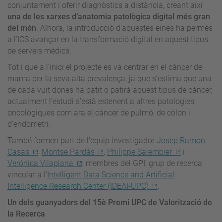
conjuntament i oferir diagnòstics a distància, creant així
una de les xarxes d’anatomia patològica digital més gran
del món
. Alhora, la introducció d’aquestes eines ha permès
a l’ICS avançar en la transformació digital en aquest tipus
de serveis mèdics.
Tot i que a l’inici el projecte es va centrar en el càncer de
mama per la seva alta prevalença, ja que s’estima que una
de cada vuit dones ha patit o patirà aquest tipus de càncer,
actualment l’estudi s’està estenent a altres patologies
oncològiques com ara el càncer de pulmó, de còlon i
d’endometri.
També formen part de l'equip investigador
Josep Ramon
Casas
,
Montse Pardàs
,
Philippe Salembier
i
Verónica Vilaplana
, membres del GPI, grup de recerca
vinculat a l'
Intelligent Data Science and Artificial
Intelligence Research Center (IDEAI-UPC)
.
Un dels guanyadors del 15è Premi UPC de Valorització de
la Recerca