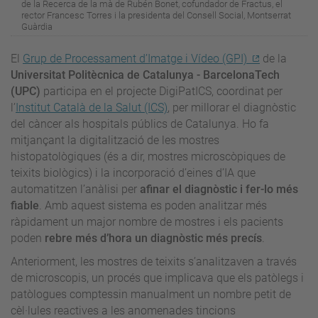
de la Recerca de la mà de Rubén Bonet, cofundador de Fractus, el
rector Francesc Torres i la presidenta del Consell Social, Montserrat
Guàrdia
El
Grup de Processament d’Imatge i Vídeo (GPI)
de la
Universitat Politècnica de Catalunya - BarcelonaTech
(UPC)
participa en el projecte DigiPatICS, coordinat per
l’
Institut Català de la Salut (ICS)
, per millorar el diagnòstic
del càncer als hospitals públics de Catalunya. Ho fa
mitjançant la digitalització de les mostres
histopatològiques (és a dir, mostres microscòpiques de
teixits biològics) i la incorporació d’eines d’IA que
automatitzen l’anàlisi per
afinar el diagnòstic i fer-lo més
fiable
. Amb aquest sistema es poden analitzar més
ràpidament un major nombre de mostres i els pacients
poden
rebre més d’hora un diagnòstic més precís
.
Anteriorment, les mostres de teixits s’analitzaven a través
de microscopis, un procés que implicava que els patòlegs i
patòlogues comptessin manualment un nombre petit de
cèl·lules reactives a les anomenades tincions