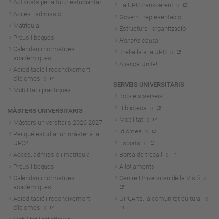
Activitats per a futur estudiantat
La UPC transparent
Accés i admissió
Govern i representació
Matrícula
Estructura i organització
Preus i beques
Honoris causa
Calendari i normatives
Treballa a la UPC
acadèmiques
Aliança Unite!
Acreditació i reconeixement
d'idiomes
SERVEIS UNIVERSITARIS
Mobilitat i pràctiques
Tots els serveis
Biblioteca
MÀSTERS UNIVERSITARIS
Mobilitat
Màsters universitaris 2026-202
7
Idiomes
Per què estudiar un màster a la
UPC?
Esports
Accés, admissió i matrícula
Borsa de treball
Preus i beques
Allotjaments
Calendari i normatives
Centre Universitari de la Visió
acadèmiques
Acreditació i reconeixement
UPCArts, la comunitat cultural
d'idiomes