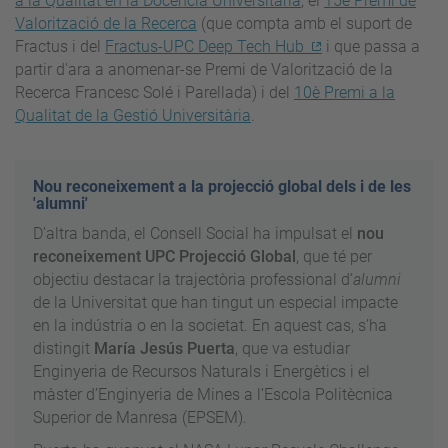
a la Qualitat en la Docència Universitària
, el
15è Premi de
Valorització de la Recerca
(que compta amb el suport de
Fractus i del
Fractus-UPC Deep Tech Hub
i que passa a
partir d'ara a anomenar-se Premi de Valorització de la
Recerca Francesc Solé i Parellada) i del
10è Premi a la
Qualitat de la Gestió Universitària
.
Nou reconeixement a la projecció global dels i de les
'alumni'
D’altra banda, el Consell Social ha impulsat el
nou
reconeixement UPC Projecció Global
, que té per
objectiu destacar la trajectòria professional d’
alumni
de la Universitat que han tingut un especial impacte
en la indústria o en la societat. En aquest cas, s’ha
distingit
María Jesús Puerta
, que va estudiar
Enginyeria de Recursos Naturals i Energètics i el
màster d’Enginyeria de Mines a l’Escola Politècnica
Superior de Manresa (EPSEM).