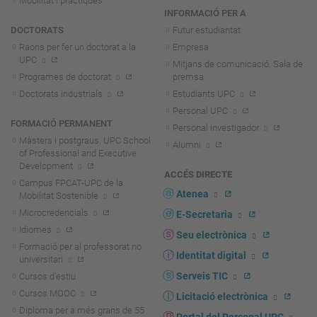
Mobilitat i pràctiques
INFORMACIÓ PER A
DOCTORATS
Futur estudiantat
Raons per fer un doctorat a la
Empresa
UPC
Mitjans de comunicació. Sala de
Programes de doctorat
premsa
Doctorats industrials
Estudiants UPC
Personal UPC
FORMACIÓ PERMANENT
Personal investigador
Màsters i postgraus. UPC School
Alumni
of Professional and Executive
Development
ACCÉS DIRECTE
Campus FPCAT-UPC de la
Atenea
Mobilitat Sostenible
Microcredencials
E-Secretaria
Idiomes
Seu electrònica
Formació per al professorat no
Identitat digital
universitari
Serveis TIC
Cursos d'estiu
Cursos MOOC
Licitació electrònica
Diploma per a més grans de 55