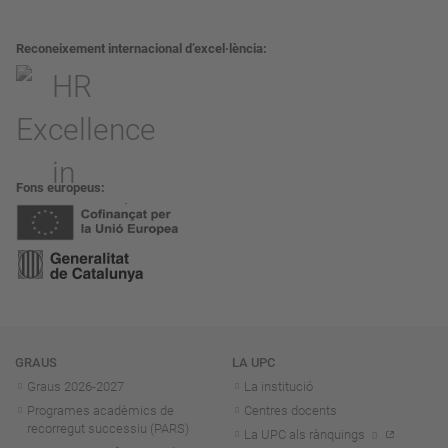
Reconeixement internacional d’excel·lència
Fons europeus
Navegació
GRAUS
LA UPC
Graus 2026-202
7
La institució
Programes acadèmics de
Centres docents
recorregut successiu (PARS)
La UPC als rànquings