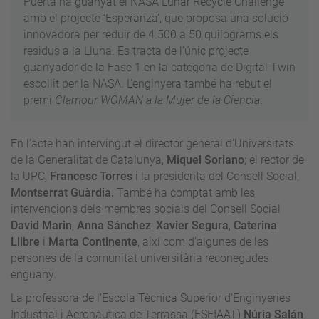
Puerta ha guanyat el NASA Lunar Recycle Challenge
amb el projecte ‘Esperanza’, que proposa una solució
innovadora per reduir de 4.500 a 50 quilograms els
residus a la Lluna. Es tracta de l’únic projecte
guanyador de la Fase 1 en la categoria de Digital Twin
escollit per la NASA. L’enginyera també ha rebut el
premi
Glamour WOMAN a la Mujer de la Ciencia
.
En l'acte han intervingut el director general d’Universitats
de la Generalitat de Catalunya,
Miquel Soriano
; el rector de
la UPC,
Francesc Torres
i la presidenta del Consell Social,
Montserrat Guàrdia.
També ha comptat amb les
intervencions dels membres socials del Consell Social
David Marin
,
Anna Sánchez
,
Xavier Segura
,
Caterina
Llibre
i
Marta Continente
, així com d’algunes de les
persones de la comunitat universitària reconegudes
enguany.
La professora de l'Escola Tècnica Superior d'Enginyeries
Industrial i Aeronàutica de Terrassa (ESEIAAT)
Núria Salán