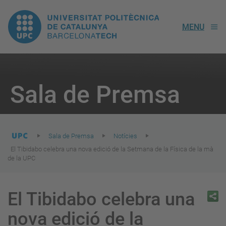
UPC.
MENU
Universitat
Politècnica
You
are
Sala de Premsa
here:
de
Catalunya
Sala de Premsa
Notícies
El Tibidabo celebra una nova edició de la Setmana de la Física de la mà
de la UPC
El Tibidabo celebra una
nova edició de la