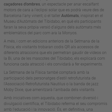
caçadores d’ombres
, un espectacle per anar escalfant
motors de cara a l’eclipsi solar que es podrà veure des de
Barcelona l’any vinent; o el taller
Autòmats
, inspirat en el
Museu d’Autòmats del Tibidabo, en què els participants
faran la seva pròpia versió d’alguns dels autòmats més
emblemàtics del parc com ara la Monyos.
A més, i com en edicions anteriors de la Setmana de la
Física, els visitants trobaran codis QR als accessos de
diferents atraccions que els permetran gaudir de vídeos on
la Bi, una de les mascotes del Tibidabo, els explicarà com
funciona cada atracció i els convidarà a fer experiments.
La Setmana de la Física també comptarà amb la
participació dels personatges d’estil retrofuturista de
l’Associació Retrofuturista Nautilus o la banda de jazz
Moby Dixie, que amenitzarà l’arribada dels visitants.
Amb iniciatives com aquesta, que combinen diversió i
divulgació científica, el Tibidabo referma el seu compromís
amb l’educació i la innovació. És, en definitiva, una