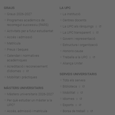
Navegació
GRAUS
LA UPC
Graus 2026-202
7
La institució
Programes acadèmics de
Centres docents
recorregut successiu (PARS)
La UPC als rànquings
Activitats per a futur estudiantat
La UPC transparent
Accés i admissió
Govern i representació
Matrícula
Estructura i organització
Preus i beques
Honoris causa
Calendari i normatives
Treballa a la UPC
acadèmiques
Aliança Unite!
Acreditació i reconeixement
d'idiomes
SERVEIS UNIVERSITARIS
Mobilitat i pràctiques
Tots els serveis
Biblioteca
MÀSTERS UNIVERSITARIS
Mobilitat
Màsters universitaris 2026-202
7
Idiomes
Per què estudiar un màster a la
UPC?
Esports
Accés, admissió i matrícula
Borsa de treball