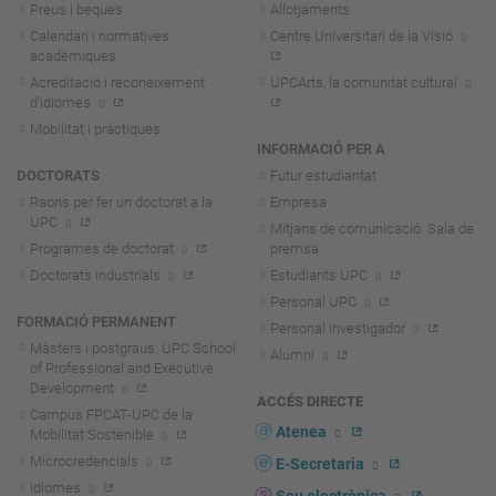
Preus i beques
Allotjaments
Calendari i normatives
Centre Universitari de la Visió
acadèmiques
Acreditació i reconeixement
UPCArts, la comunitat cultural
d'idiomes
Mobilitat i pràctiques
INFORMACIÓ PER A
DOCTORATS
Futur estudiantat
Raons per fer un doctorat a la
Empresa
UPC
Mitjans de comunicació. Sala de
Programes de doctorat
premsa
Doctorats industrials
Estudiants UPC
Personal UPC
FORMACIÓ PERMANENT
Personal investigador
Màsters i postgraus. UPC School
Alumni
of Professional and Executive
Development
ACCÉS DIRECTE
Campus FPCAT-UPC de la
Atenea
Mobilitat Sostenible
Microcredencials
E-Secretaria
Idiomes