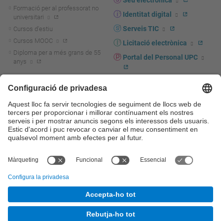
Seu electrònica
Formació per al professorat no
Identitat digital
universitari
Serveis TIC
Cursos d'estiu
Cursos MOOC
Licitació electrònica
Diploma per a més grans de 55
Portal del Personal UPC
anys
Directori PDI i PTGAS
R+D+I
Actualitat R+D+I
Marca corporativa
La recerca a la UPC
UPCshop, marxandatge
La transferència, l'emprenedoria i
Sala de premsa
la innovació a la UPC
Foment i suport a la recerca
Seguretat i salut
Foment i suport a la
Autoprotecció i emergències
transferència, l'emprenedoria i la
innovació
Serveis per a empreses
Serveis Cientificotècnics