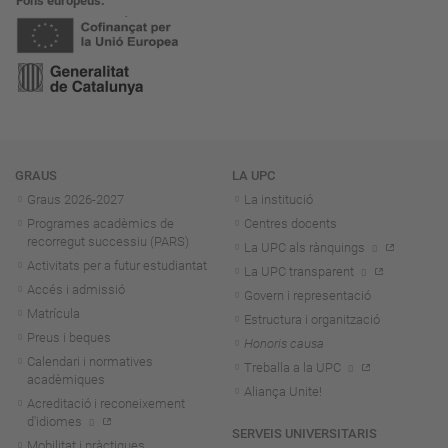
Fons europeus
Navegació
GRAUS
LA UPC
Graus 2026-202
7
La institució
Programes acadèmics de
Centres docents
recorregut successiu (PARS)
La UPC als rànquings
Activitats per a futur estudiantat
La UPC transparent
Accés i admissió
Govern i representació
Matrícula
Estructura i organització
Preus i beques
Honoris causa
Calendari i normatives
Treballa a la UPC
acadèmiques
Aliança Unite!
Acreditació i reconeixement
d'idiomes
SERVEIS UNIVERSITARIS
Mobilitat i pràctiques