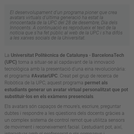
El desenvolupament d'un programa pioner que crea
avatars virtuals d'última generació ha estat la
innocentada de la UPC del 28 de desembre, Dia dels
Innocents. A continuació es reprodueix el text de la
notícia que s'ha fet públic al web de la UPC i s'ha difós
a les xarxes socials de la Universitat.
La
Universitat Politècnica de Catalunya - BarcelonaTech
(UPC)
torna a situar-se al capdavant de la innovació
tecnològica amb la presentació d'una eina revolucionària:
el programa
#AvatarUPC
. Creat pel grup de recerca de
Robòtica de la UPC, aquest programa
permet als
estudiants generar un avatar virtual personalitzat que pot
substituir-los en els exàmens presencials
.
Els avatars són capaços de moure's, escriure, preguntar
dubtes i respondre a les qüestions dels docents gràcies a
un complex sistema de control remot que utilitza sensors
de moviment i reconeixement facial. L'estudiant pot, així,
interactuar amb el professorat o els companys i