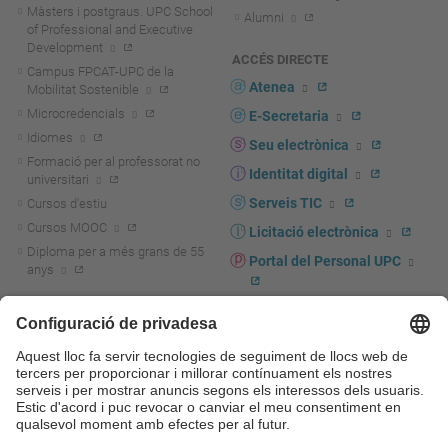
Màsters i postgraus. UPC School
Alumni
of Professional and Executive
Development
ACCÉS DIRECTE
Campus FPCAT-UPC de la
Atenea
Mobilitat Sostenible
Microcredencials
E-Secretaria
Idiomes
Seu electrònica
Formació per al professorat no
Identitat digital
universitari
Serveis TIC
Cursos d'estiu
Cursos MOOC
Licitació electrònica
Diploma per a més grans de 55
Portal del Personal UPC
anys
Directori PDI i PTGAS
R+D+I
Actualitat R+D+I
Marca corporativa
La recerca a la UPC
UPCshop, marxandatge
La transferència, l'emprenedoria i
Sala de premsa
la innovació a la UPC
Foment i suport a la recerca
Seguretat i salut