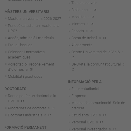
Tots els serveis
Biblioteca
MÀSTERS UNIVERSITARIS
Mobilitat
Màsters universitaris 2026-202
7
Idiomes
Per què estudiar un màster a la
UPC?
Esports
Accés, admissió i matrícula
Borsa de treball
Preus i beques
Allotjaments
Calendari i normatives
Centre Universitari de la Visió
acadèmiques
Acreditació i reconeixement
UPCArts, la comunitat cultural
d'idiomes
Mobilitat i pràctiques
INFORMACIÓ PER A
DOCTORATS
Futur estudiantat
Raons per fer un doctorat a la
Empresa
UPC
Mitjans de comunicació. Sala de
Programes de doctorat
premsa
Doctorats industrials
Estudiants UPC
Personal UPC
FORMACIÓ PERMANENT
Personal investigador