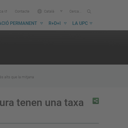
Cercar...
Cerca
Idioma:
ica
Contacte
Català
a
la
ACIÓ PERMANENT
R+D+I
LA UPC
UPC
és alts que la mitjana
tura tenen una taxa