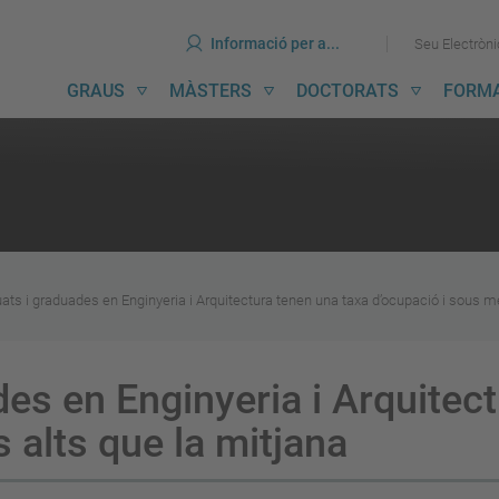
ines
Ves
Ves
Informació per a...
Seu Electròn
al
al
contingut
menú
avegació
GRAUS
MÀSTERS
DOCTORATS
FORM
incipal
uats i graduades en Enginyeria i Arquitectura tenen una taxa d’ocupació i sous m
des en Enginyeria i Arquitec
 alts que la mitjana