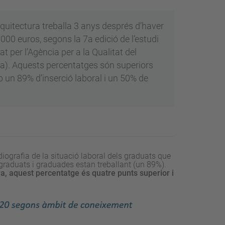
rquitectura treballa 3 anys després d’haver
.000 euros, segons la 7a edició de l’estudi
at per l’Agència per a la Qualitat del
a). Aquests percentatges són superiors
b un 89% d’inserció laboral i un 50% de
diografia de la situació laboral dels graduats que
 graduats i graduades estan treballant (un 89%).
ra, aquest percentatge és quatre punts superior i