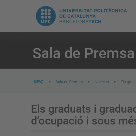
E
UPC.
N
Universitat
pr
Politècnica
You
are
Sala de Premsa
here:
de
Catalunya
Sala de Premsa
Notícies
Els grad
Els graduats i gradua
d’ocupació i sous més