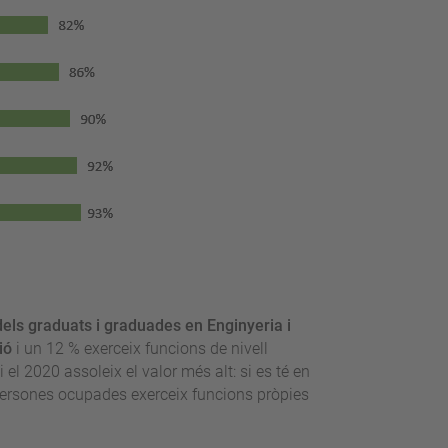
els graduats i graduades en Enginyeria i
ió
i un 12 % exerceix funcions de nivell
i el 2020 assoleix el valor més alt: si es té en
 persones ocupades exerceix funcions pròpies