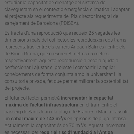
estudiar la capacitat de drenatge del sistema de
clavegueram en el context d’emergència climàtica i adaptar
el projecte als requeriments del Pla director integral de
sanejament de Barcelona (PDISBA).
Es tracta d’una reproducció que redueix 25 vegades les
dimensions reals del col·lector. Es reprodueixen dos trams
representatius, entre els carrers Aribau i Balmes i entre els
de Bruc i Girona, que mesuren 8 metres i 6 metres,
respectivament. Aquesta reproducció a escala ajuda a
perfeccionar i ajustar el projecte i compartir i ampliar
coneixements de forma conjunta amb la universitat i la
consultoria privada, fet que permet millorar la sostenibilitat
del projecte.
El futur col·lector permetrà
incrementar la capacitat
màxima de l’actual infraestructura
en el tram entre el
passeig de Sant Joan i la plaça de Francesc Macià i assolir
3
un
cabal màxim de 143 m
/s
en episodis de pluja intensa.
3
Actualment, la capacitat és de 70 m
/s. Aquest increment
és necessari per
reduir el risc d’inundació a l’Antiga