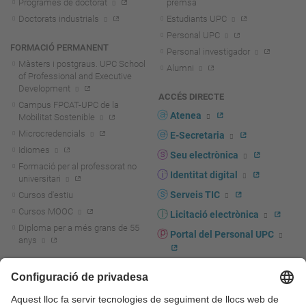
Programes de doctorat
premsa
Doctorats industrials
Estudiants UPC
Personal UPC
FORMACIÓ PERMANENT
Personal investigador
Màsters i postgraus. UPC School
Alumni
of Professional and Executive
Development
ACCÉS DIRECTE
Campus FPCAT-UPC de la
Atenea
Mobilitat Sostenible
Microcredencials
E-Secretaria
Idiomes
Seu electrònica
Formació per al professorat no
Identitat digital
universitari
Serveis TIC
Cursos d'estiu
Cursos MOOC
Licitació electrònica
Diploma per a més grans de 55
Portal del Personal UPC
anys
Directori PDI i PTGAS
R+D+I
Actualitat R+D+I
Marca corporativa
La recerca a la UPC