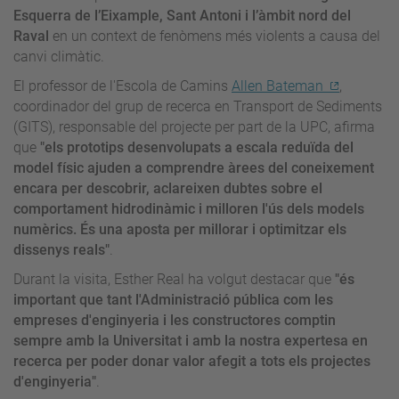
Esquerra de l’Eixample, Sant Antoni i l’àmbit nord del
Raval
en un context de fenòmens més violents a causa del
canvi climàtic.
El professor de l'Escola de Camins
Allen Bateman
,
coordinador del grup de recerca en Transport de Sediments
(GITS), responsable del projecte per part de la UPC, afirma
que
"els prototips desenvolupats a escala reduïda del
model físic ajuden a comprendre àrees del coneixement
encara per descobrir, aclareixen dubtes sobre el
comportament hidrodinàmic i milloren l'ús dels models
numèrics. És una aposta per millorar i optimitzar els
dissenys reals"
.
Durant la visita, Esther Real ha volgut destacar que
"és
important que tant l'Administració pública com les
empreses d'enginyeria i les constructores comptin
sempre amb la Universitat i amb la nostra expertesa en
recerca per poder donar valor afegit a tots els projectes
d'enginyeria"
.