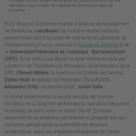
El model hidràulic experimental a escala reduïda construït és una
reproducció que redueix 25 vegades les dimensions reals del
col·lector
El 23 de juliol, la primera tinenta d'alcaldia de l'Ajuntament
de Barcelona,
Laia Bonet
, ha visitat el model hidràulic
experimental que s'ha posat en marxa en el Laboratori de
Morfodinàmica Fluvial, vinculat a l'
Escola de Camins
de
la
Universitat Politècnica de Catalunya - BarcelonaTech
(UPC)
. En la visita Laia Bonet ha estat acompanyada pel
vicerector de Transferència, Innovació i Emprenedoria de la
UPC,
Climent Molins
; la directora de l'Escola de Camins,
Esther Real
; el director de Projectes i Obra BCASA,
Alejandro Ortiz
, i el director d'IGC,
Javier Solís
.
El model experimental a escala reduïda del tram de
col·lector de la Diagonal de Barcelona, que discorrerà entre
el passeig de Sant Joan i el carrer Calvet. El model
experimental és essencial per enllestir el projecte del nou
col·lector, perquè ajuda a optimitzar els recursos
constructius, reduir els impactes ambientals de l’obra i