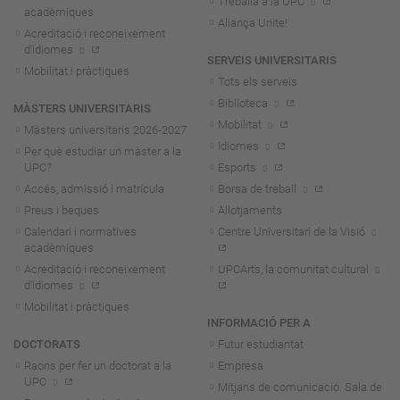
Treballa a la UPC
acadèmiques
Aliança Unite!
Acreditació i reconeixement
d'idiomes
SERVEIS UNIVERSITARIS
Mobilitat i pràctiques
Tots els serveis
Biblioteca
MÀSTERS UNIVERSITARIS
Mobilitat
Màsters universitaris 2026-202
7
Idiomes
Per què estudiar un màster a la
UPC?
Esports
Accés, admissió i matrícula
Borsa de treball
Preus i beques
Allotjaments
Calendari i normatives
Centre Universitari de la Visió
acadèmiques
Acreditació i reconeixement
UPCArts, la comunitat cultural
d'idiomes
Mobilitat i pràctiques
INFORMACIÓ PER A
DOCTORATS
Futur estudiantat
Raons per fer un doctorat a la
Empresa
UPC
Mitjans de comunicació. Sala de