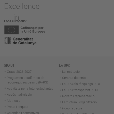
Fons europeus
Navegació
GRAUS
LA UPC
Graus 2026-202
7
La institució
Programes acadèmics de
Centres docents
recorregut successiu (PARS)
La UPC als rànquings
Activitats per a futur estudiantat
La UPC transparent
Accés i admissió
Govern i representació
Matrícula
Estructura i organització
Preus i beques
Honoris causa
Calendari i normatives