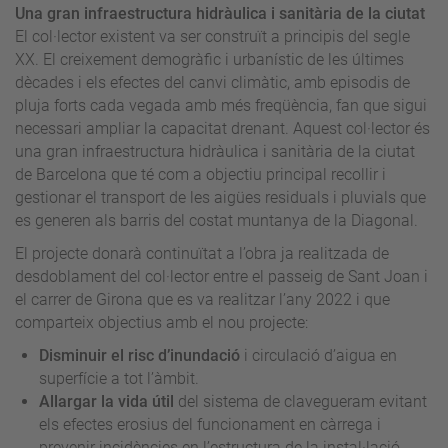
Una gran infraestructura hidràulica i sanitària de la ciutat
El col·lector existent va ser construït a principis del segle
XX. El creixement demogràfic i urbanístic de les últimes
dècades i els efectes del canvi climàtic, amb episodis de
pluja forts cada vegada amb més freqüència, fan que sigui
necessari ampliar la capacitat drenant. Aquest col·lector és
una gran infraestructura hidràulica i sanitària de la ciutat
de Barcelona que té com a objectiu principal recollir i
gestionar el transport de les aigües residuals i pluvials que
es generen als barris del costat muntanya de la Diagonal.
El projecte donarà continuïtat a l’obra ja realitzada de
desdoblament del col·lector entre el passeig de Sant Joan i
el carrer de Girona que es va realitzar l’any 2022 i que
comparteix objectius amb el nou projecte:
Disminuir el risc d’inundació
i circulació d’aigua en
superfície a tot l’àmbit.
Allargar la vida útil
del sistema de clavegueram evitant
els efectes erosius del funcionament en càrrega i
prevenir incidències en l’estructura de la instal·lació.