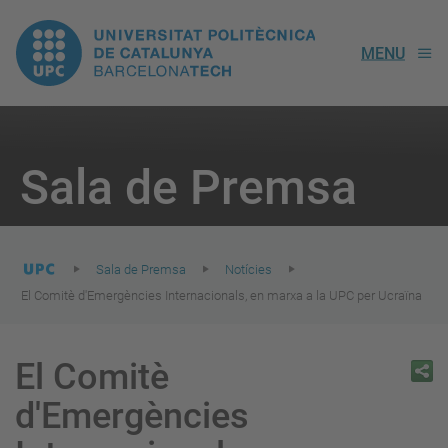
UPC.
MENU
Universitat
Politècnica
You
are
Sala de Premsa
here:
de
Catalunya
Sala de Premsa
Notícies
El Comitè d'Emergències Internacionals, en marxa a la UPC per Ucraïna
El Comitè
d'Emergències