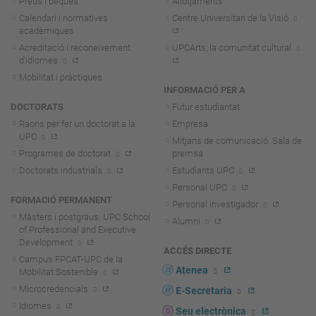
Preus i beques
Allotjaments
Calendari i normatives
Centre Universitari de la Visió
acadèmiques
Acreditació i reconeixement
UPCArts, la comunitat cultural
d'idiomes
Mobilitat i pràctiques
INFORMACIÓ PER A
DOCTORATS
Futur estudiantat
Raons per fer un doctorat a la
Empresa
UPC
Mitjans de comunicació. Sala de
Programes de doctorat
premsa
Doctorats industrials
Estudiants UPC
Personal UPC
FORMACIÓ PERMANENT
Personal investigador
Màsters i postgraus. UPC School
Alumni
of Professional and Executive
Development
ACCÉS DIRECTE
Campus FPCAT-UPC de la
Atenea
Mobilitat Sostenible
Microcredencials
E-Secretaria
Idiomes
Seu electrònica