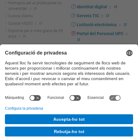
Formació per al professorat no
Identitat digital
universitari
Serveis TIC
Cursos d'estiu
Cursos MOOC
Licitació electrònica
Diploma per a més grans de 55
Portal del Personal UPC
anys
Directori PDI i PTGAS
R+D+I
Actualitat R+D+I
Marca corporativa
La recerca a la UPC
UPCshop, marxandatge
La transferència, l'emprenedoria i
Sala de premsa
la innovació a la UPC
Foment i suport a la recerca
Seguretat i salut
Foment i suport a la
Autoprotecció i emergències
transferència, l'emprenedoria i la
innovació
Serveis per a empreses
Serveis Cientificotècnics
© UPC
Universitat Politècnica de Catalunya - BarcelonaTech