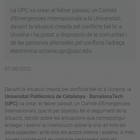
La UPC va crear, el febrer passat, un Comitè
d'Emergències Internacionals a la Universitat,
davant la situació creada pel conflicte bèl·lic a
Ucraïna i ha posat a disposició de la comunitat i
de les persones afectades pel conflicte l'adreça
electrònica ucraina.upc@upc.edu.
01/06/2022
Davant la situació creada pel conflicte bèl·lic a Ucraïna, la
Universitat Politècnica de Catalunya · BarcelonaTech
(UPC)
va crear, el febrer passat, un Comitè d’Emergències
Internacionals, que té per objectiu fer el seguiment de la
situació, decidir sobre les actuacions que correspongui
endegar i exercir la interlocució sobre la crisi en tots els
seus aspectes i amb tots els actors interns i externs. A més,
aquest comitè està en contacte permanent amb els