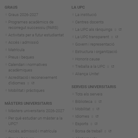
Navegació
GRAUS
LA UPC
Graus 2026-202
7
La institució
Programes acadèmics de
Centres docents
recorregut successiu (PARS)
La UPC als rànquings
Activitats per a futur estudiantat
La UPC transparent
Accés i admissió
Govern i representació
Matrícula
Estructura i organització
Preus i beques
Honoris causa
Calendari i normatives
Treballa a la UPC
acadèmiques
Aliança Unite!
Acreditació i reconeixement
d'idiomes
SERVEIS UNIVERSITARIS
Mobilitat i pràctiques
Tots els serveis
Biblioteca
MÀSTERS UNIVERSITARIS
Mobilitat
Màsters universitaris 2026-202
7
Idiomes
Per què estudiar un màster a la
UPC?
Esports
Accés, admissió i matrícula
Borsa de treball