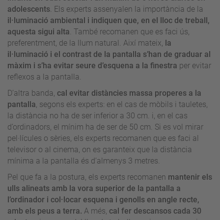
adolescents
. Els experts assenyalen la importància de la
il·luminació ambiental i indiquen que, en el lloc de treball,
aquesta sigui alta
. També recomanen que es faci ús,
preferentment, de la llum natural. Així mateix,
la
il·luminació i el contrast de la pantalla s’han de graduar al
màxim i s’ha evitar seure d’esquena a la finestra
per evitar
reflexos a la pantalla.
D’altra banda,
cal evitar distàncies massa properes a la
pantalla
, segons els experts: en el cas de mòbils i tauletes,
la distància no ha de ser inferior a 30 cm. i, en el cas
d’ordinadors, el mínim ha de ser de 50 cm. Si es vol mirar
pel·lícules o sèries, els experts recomanen que es faci al
televisor o al cinema, on es garanteix que la distància
mínima a la pantalla és d’almenys 3 metres.
Pel que fa a la postura, els experts recomanen
mantenir els
ulls alineats amb la vora superior de la pantalla a
l’ordinador i col·locar esquena i genolls en angle recte,
amb els peus a terra.
A més,
cal fer descansos cada 30