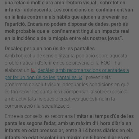
una relació molt clara amb l’entorn visual , sobretot en
infants i adolescents. Les condicions del confinament van
en la línia contrària als hàbits que ajuden a prevenir-ne
l’aparició. Encara no podem disposar de dades, però és
molt probable que el confinament tingui un impacte real
en la incidència de la miopia entre els nostres joves”.
Decàleg per a un bon ús de les pantalles
Amb l’objectiu de sensibilitzar la població sobre aquesta
problemàtica i d’oferir eines de prevenció, la FOOT ha
elaborat un
decàleg amb recomanacions orientades a
per fer un bon ús de les pantalles
i prevenir els
problemes de salut visual, adequar les condicions en què
es fan servir les pantalles i compensar la sobreexposició
amb activitats físiques o creatives que estimulin la
comunicació i la socialització.
Entre els consells, es recomana
limitar el temps d’ús de les
pantalles segons l’edat, amb un màxim d’1 hora diària en
infants en edat preescolar, entre 3 i 4 hores diàries en els
infants en edat escolar i un màxim de 6 hores diàries en