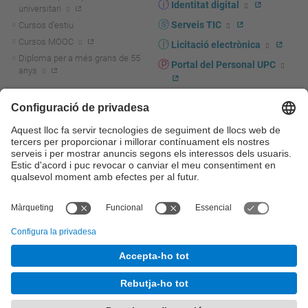
Identitat digital
universitari
Serveis TIC
Cursos d'estiu
Cursos MOOC
Licitació electrònica
Diploma per a més grans de 55
Portal del Personal UPC
anys
Directori PDI i PTGAS
R+D+I
Actualitat R+D+I
Marca corporativa
La recerca a la UPC
UPCshop, marxandatge
La transferència, l'emprenedoria i
Sala de premsa
la innovació a la UPC
Foment i suport a la recerca
Seguretat i salut
Foment i suport a la
Autoprotecció i emergències
transferència, l'emprenedoria i la
innovació
Serveis per a empreses
Serveis Cientificotècnics
© UPC
Universitat Politècnica de Catalunya - BarcelonaTech