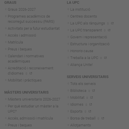
Navegació
GRAUS
LA UPC
Graus 2026-202
7
La institució
Programes acadèmics de
Centres docents
recorregut successiu (PARS)
La UPC als rànquings
Activitats per a futur estudiantat
La UPC transparent
Accés i admissió
Govern i representació
Matrícula
Estructura i organització
Preus i beques
Honoris causa
Calendari i normatives
Treballa a la UPC
acadèmiques
Aliança Unite!
Acreditació i reconeixement
d'idiomes
SERVEIS UNIVERSITARIS
Mobilitat i pràctiques
Tots els serveis
Biblioteca
MÀSTERS UNIVERSITARIS
Mobilitat
Màsters universitaris 2026-202
7
Idiomes
Per què estudiar un màster a la
UPC?
Esports
Accés, admissió i matrícula
Borsa de treball
Preus i beques
Allotjaments