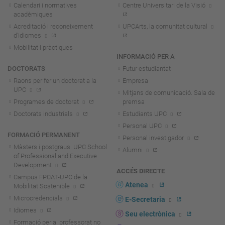
Calendari i normatives
Centre Universitari de la Visió
acadèmiques
Acreditació i reconeixement
UPCArts, la comunitat cultural
d'idiomes
Mobilitat i pràctiques
INFORMACIÓ PER A
DOCTORATS
Futur estudiantat
Raons per fer un doctorat a la
Empresa
UPC
Mitjans de comunicació. Sala de
Programes de doctorat
premsa
Doctorats industrials
Estudiants UPC
Personal UPC
FORMACIÓ PERMANENT
Personal investigador
Màsters i postgraus. UPC School
Alumni
of Professional and Executive
Development
ACCÉS DIRECTE
Campus FPCAT-UPC de la
Atenea
Mobilitat Sostenible
Microcredencials
E-Secretaria
Idiomes
Seu electrònica
Formació per al professorat no