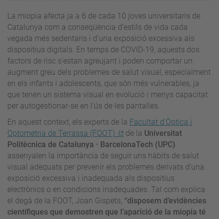
La miopia afecta ja a 6 de cada 10 joves universitaris de
Catalunya com a conseqüència d’estils de vida cada
vegada més sedentaris i d’una exposició excessiva als
dispositius digitals. En temps de COVID-19, aquests dos
factors de risc s’estan agreujant i poden comportar un
augment greu dels problemes de salut visual, especialment
en els infants i adolescents, que són més vulnerables, ja
que tenen un sistema visual en evolució i menys capacitat
per autogestionar-se en l’ús de les pantalles.
En aquest context, els experts de la
Facultat d’Òptica i
Optometria de Terrassa (FOOT)
de la
Universitat
Politècnica de Catalunya · BarcelonaTech (UPC)
assenyalen la importància de seguir uns hàbits de salut
visual adequats per prevenir els problemes derivats d’una
exposició excessiva i inadequada als dispositius
electrònics o en condicions inadequades. Tal com explica
el degà de la FOOT, Joan Gispets,
“disposem d’evidències
científiques que demostren que l’aparició de la miopia té