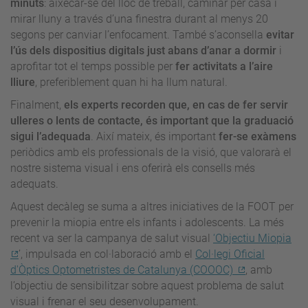
minuts
: aixecar-se del lloc de treball, caminar per casa i
mirar lluny a través d’una finestra durant al menys 20
segons per canviar l’enfocament. També s’aconsella
evitar
l’ús dels dispositius digitals just abans d’anar a dormir
i
aprofitar tot el temps possible per
fer activitats a l’aire
lliure
, preferiblement quan hi ha llum natural.
Finalment,
els experts recorden que, en cas de fer servir
ulleres o lents de contacte, és important que la graduació
sigui l’adequada
. Així mateix, és important
fer-se exàmens
periòdics amb els professionals de la visió, que valorarà el
nostre sistema visual i ens oferirà els consells més
adequats.
Aquest decàleg se suma a altres iniciatives de la FOOT per
prevenir la miopia entre els infants i adolescents. La més
recent va ser la campanya de salut visual
‘Objectiu Miopia
’, impulsada en col·laboració amb el
Col·legi Oficial
d'Òptics Optometristes de Catalunya (COOOC)
, amb
l’objectiu de sensibilitzar sobre aquest problema de salut
visual i frenar el seu desenvolupament.