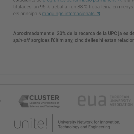
titulades: un 95 % treballa i un 88 % troba feina en men
els principals
rànquings internacionals
.
Aproximadament el 20% de la recerca de la UPC ja es dese
spin-off
sorgides l’últim any, cinc d’elles hi estan relaci