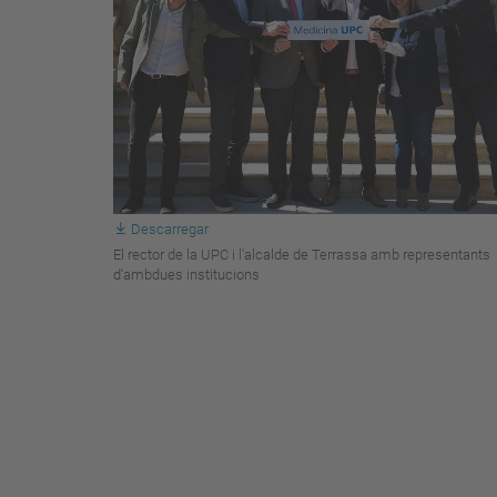
Descarregar
El rector de la UPC i l'alcalde de Terrassa amb representants
d'ambdues institucions