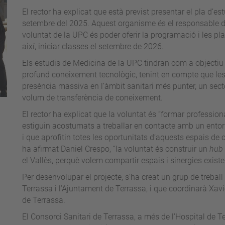
El rector ha explicat que està previst presentar el pla d’es
setembre del 2025. Aquest organisme és el responsable d'ac
voluntat de la UPC és poder oferir la programació i les p
així, iniciar classes el setembre de 2026.
Els estudis de Medicina de la UPC tindran com a objecti
profund coneixement tecnològic, tenint en compte que l
presència massiva en l’àmbit sanitari més punter, un sec
volum de transferència de coneixement.
El rector ha explicat que la voluntat és “formar professi
estiguin acostumats a treballar en contacte amb un entor
i que aprofitin totes les oportunitats d’aquests espais de 
ha afirmat Daniel Crespo, “la voluntat és construir un
hub
el Vallès, perquè volem
compartir espais i sinergies existe
Per desenvolupar el projecte, s'ha creat un grup de treball
Terrassa i l’Ajuntament de Terrassa, i que coordinarà Xav
de Terrassa.
El Consorci Sanitari de Terrassa, a més de l’Hospital de Te