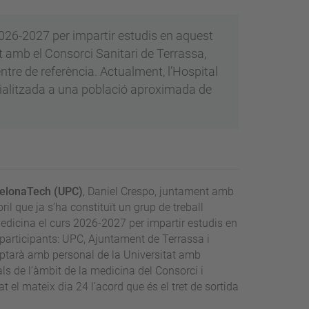
026-2027 per impartir estudis en aquest
t amb el Consorci Sanitari de Terrassa,
ntre de referència. Actualment, l’Hospital
cialitzada a una població aproximada de
rcelonaTech (UPC)
, Daniel Crespo, juntament amb
ril que ja s’ha constituït un grup de treball
edicina el curs 2026-2027 per impartir estudis en
s participants: UPC, Ajuntament de Terrassa i
mptarà amb personal de la Universitat amb
als de l’àmbit de la medicina del Consorci i
 el mateix dia 24 l’acord que és el tret de sortida