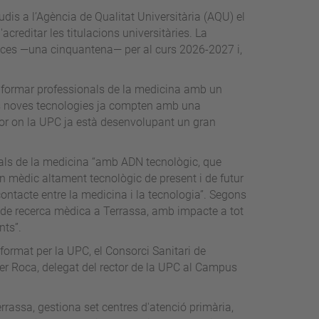
tudis a l’Agència de Qualitat Universitària (AQU) el
reditar les titulacions universitàries. La
laces —una cinquantena— per al curs 2026-2027 i,
u formar professionals de la medicina amb un
es noves tecnologies ja compten amb una
tor on la UPC ja està desenvolupant un gran
onals de la medicina “amb ADN tecnològic, que
n mèdic altament tecnològic de present i de futur
contacte entre la medicina i la tecnologia”. Segons
de recerca mèdica a Terrassa, amb impacte a tot
nts”.
 format per la UPC, el Consorci Sanitari de
ier Roca, delegat del rector de la UPC al Campus
rrassa, gestiona set centres d'atenció primària,