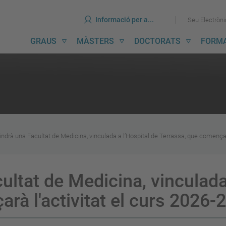
ines
Ves
Ves
Informació per a...
Seu Electròn
al
al
contingut
menú
avegació
GRAUS
MÀSTERS
DOCTORATS
FORM
incipal
indrà una Facultat de Medicina, vinculada a l’Hospital de Terrassa, que començar
ultat de Medicina, vinculada
rà l'activitat el curs 2026-