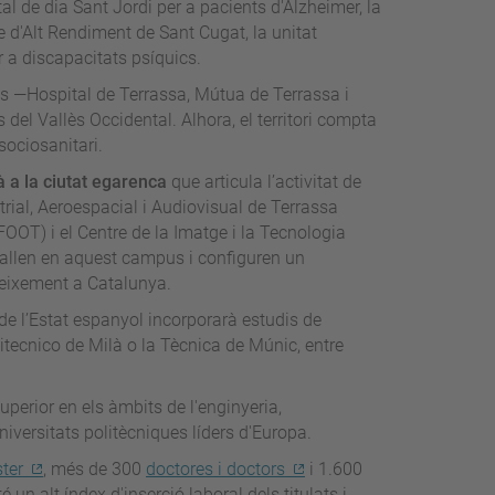
ital de dia Sant Jordi per a pacients d'Alzheimer, la
e d'Alt Rendiment de Sant Cugat, la unitat
er a discapacitats psíquics.
s —Hospital de Terrassa, Mútua de Terrassa i
el Vallès Occidental. Alhora, el territori compta
sociosanitari.
 a la ciutat egarenca
que articula l’activitat de
trial, Aeroespacial i Audiovisual de Terrassa
FOOT) i el Centre de la Imatge i la Tecnologia
ballen en aquest campus i configuren un
neixement a Catalunya.
de l’Estat espanyol incorporarà estudis de
itecnico de Milà o la Tècnica de Múnic, entre
uperior en els àmbits de l'enginyeria,
 universitats politècniques líders d'Europa.
ter
, més de 300
doctores i doctors
i 1.600
é un alt índex d'inserció laboral dels titulats i