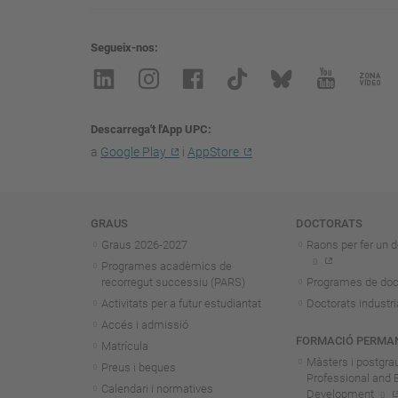
Segueix-nos
Descarrega't l'App UPC
a
Google Play
i
AppStore
Navegació
GRAUS
DOCTORATS
Graus 2026-202
7
Raons per fer un d
Programes acadèmics de
recorregut successiu (PARS)
Programes de doc
Activitats per a futur estudiantat
Doctorats industri
Accés i admissió
FORMACIÓ PERMA
Matrícula
Màsters i postgra
Preus i beques
Professional and 
Calendari i normatives
Development