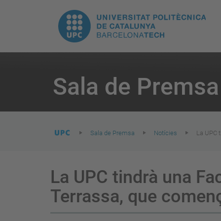
E
UPC.
N
Universitat
pr
Politècnica
You
are
Sala de Premsa
here:
de
Catalunya
Sala de Premsa
Notícies
La UPC t
La UPC tindrà una Fac
Terrassa, que comença