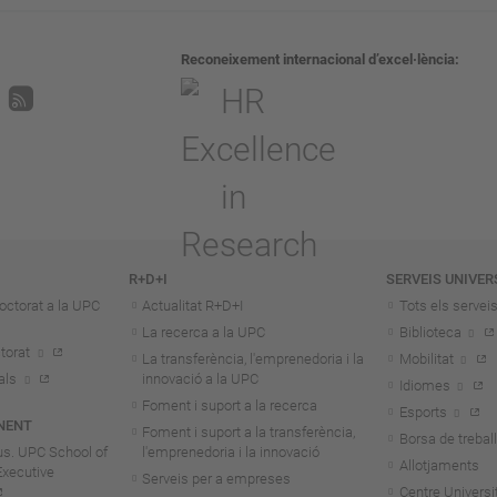
Reconeixement internacional d’excel·lència
R+D+I
SERVEIS UNIVER
octorat a la UPC
Actualitat R+D+I
Tots els servei
La recerca a la UPC
Biblioteca
torat
La transferència, l'emprenedoria i la
Mobilitat
als
innovació a la UPC
Idiomes
Foment i suport a la recerca
Esports
NENT
Foment i suport a la transferència,
Borsa de treball
us. UPC School of
l'emprenedoria i la innovació
Allotjaments
Executive
Serveis per a empreses
Centre Universit