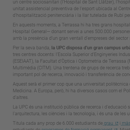
un centre sociosanitari (l'Hospital de Sant Llàtzer), l'hosp
unitat assistencial preventiva de l'esport ubicada al Centr
d'hospitalització penitenciària i la llar tutelada de Rubí p
En aquests moments, a Terrassa hi ha tres grans hospital
Hospital General— donant servei a unes 500.000 persones d
amb la presència d’un gran ventall d’empreses del sector 
Per la seva banda,
la UPC disposa d’un gran campus urbà
tres centres docents: l’Escola Superior d'Enginyeries Indus
(ESEIAAT), la Facultat d’Òptica i Optometria de Terrassa (
Multimèdia (CITM). Una trentena de grups de recerca tre
important pol de recerca, innovació i transferència de co
Aquest serà el primer cop que una universitat politècnica 
Medicina. A Europa, però, hi ha diversos casos com el Pol
d’altres.
La UPC és una institució pública de recerca i d'educació s
l'arquitectura, les ciències i la tecnologia, i és una de les
Titula cada any prop de 6.000 estudiants de
grau
i
màs
estudiants de
programes de formació permanent
. Mant