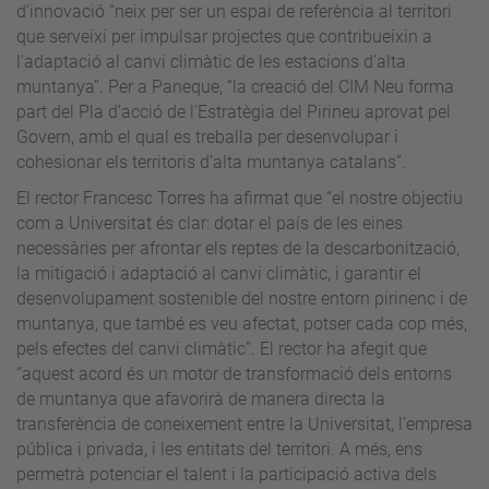
d’innovació “neix per ser un espai de referència al territori
que serveixi per impulsar projectes que contribueixin a
l’adaptació al canvi climàtic de les estacions d’alta
muntanya”. Per a Paneque, “la creació del CIM Neu forma
part del Pla d’acció de l’Estratègia del Pirineu aprovat pel
Govern, amb el qual es treballa per desenvolupar i
cohesionar els territoris d’alta muntanya catalans”.
El rector Francesc Torres ha afirmat que “el nostre objectiu
com a Universitat és clar: dotar el país de les eines
necessàries per afrontar els reptes de la descarbonització,
la mitigació i adaptació al canvi climàtic, i garantir el
desenvolupament sostenible del nostre entorn pirinenc i de
muntanya, que també es veu afectat, potser cada cop més,
pels efectes del canvi climàtic”. El rector ha afegit que
“aquest acord és un motor de transformació dels entorns
de muntanya que afavorirà de manera directa la
transferència de coneixement entre la Universitat, l’empresa
pública i privada, i les entitats del territori. A més, ens
permetrà potenciar el talent i la participació activa dels