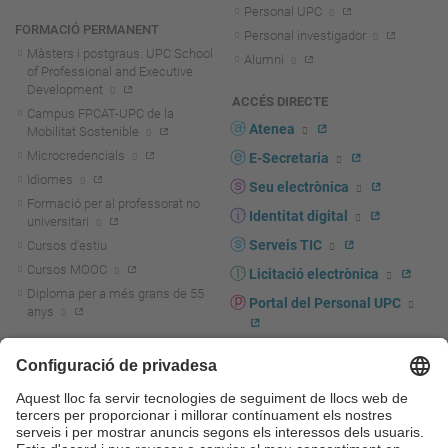
Personal UPC
FORMACIÓ PERMANENT
Personal investigador
Màsters i postgraus. UPC School
Alumni
of Professional and Executive
Development
ACCÉS DIRECTE
Campus FPCAT-UPC de la
Atenea
Mobilitat Sostenible
Microcredencials
E-Secretaria
Idiomes
Seu electrònica
Formació per al professorat no
Identitat digital
universitari
Serveis TIC
Cursos d'estiu
Cursos MOOC
Licitació electrònica
Diploma per a més grans de 55
Portal del Personal UPC
anys
Directori PDI i PTGAS
R+D+I
Actualitat R+D+I
Marca corporativa
La recerca a la UPC
UPCshop, marxandatge
La transferència, l'emprenedoria i
Sala de premsa
la innovació a la UPC