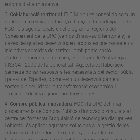
entorns d'alta muntanya.
3.
Col·laboració territorial
: El CIM Neu es consolida com un
node de referència territorial, mitjançant la participació de
FGC i els agents locals en el programa Regions del
Coneixement de la UPC (camps d'innovació territorials), a
través del qual es desenvolupen propostes que responen a
iniciatives sorgides del territori, amb participació
d’administracions i empreses, en el marc de l'estratègia
RIS3CAT 2030 de la Generalitat. Aquesta col·laboració
permetrà donar resposta a les necessitats del sector públic
i privat del Ripollès, promovent un desenvolupament
sostenible per liderar la transformació econòmica i
ambiental de les regions muntanyenques.
4.
Compra pública innovadora
: FGC i la UPC definiran
procediments de Compra Pública d'Innovació vinculats al
centre per fomentar l'adquisició de tecnologies disruptives.
L'objectiu és aplicar aquestes solucions a la gestió de les
estacions i els territoris de muntanya, garantint una
transformació eficient en l'àmbit operatiu i mediambiental.