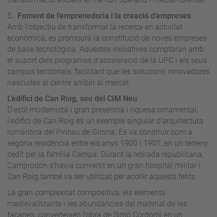
5.
Foment de l’emprenedoria i la creació d’empreses
:
Amb l'objectiu de transformar la recerca en activitat
econòmica, es promourà la constitució de noves empreses
de base tecnològica. Aquestes iniciatives comptaran amb
el suport dels programes d'acceleració de la UPC i els seus
campus territorials, facilitant que les solucions innovadores
nascudes al centre arribin al mercat.
L’edifici de Can Roig, seu del CIM Neu
D’estil modernista i gran presència i riquesa ornamental,
l’edifici de Can Roig és un exemple singular d’arquitectura
romàntica del Pirineu de Girona. Es va construir com a
segona residència entre els anys 1900 i 1901, en un terreny
cedit per la família Campa. Durant la retirada republicana,
Camprodon s’havia convertit en un gran hospital militar i
Can Roig també va ser utilitzat per acollir aquests ferits.
La gran complexitat compositiva, els elements
medievalitzants i les abundàncies del material de les
façanes, converteixen l’obra de Simó Cordomí en un