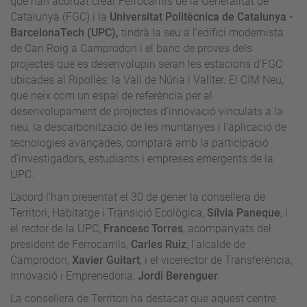
que han acordat crear Ferrocarrils de la Generalitat de
Catalunya (FGC) i la
Universitat Politècnica de Catalunya -
BarcelonaTech (UPC),
tindrà la seu a l’edifici modernista
de Can Roig a Camprodon i el banc de proves dels
projectes que es desenvolupin seran les estacions d’FGC
ubicades al Ripollès: la Vall de Núria i Vallter. El CIM Neu,
que neix com un espai de referència per al
desenvolupament de projectes d’innovació vinculats a la
neu, la descarbonització de les muntanyes i l’aplicació de
tecnologies avançades, comptarà amb la participació
d’investigadors, estudiants i empreses emergents de la
UPC.
L’acord l’han presentat el 30 de gener la consellera de
Territori, Habitatge i Transició Ecològica,
Sílvia Paneque
, i
el rector de la UPC,
Francesc Torres
, acompanyats del
president de Ferrocarrils,
Carles Ruiz
; l’alcalde de
Camprodon,
Xavier Guitart
, i el vicerector de Transferència,
Innovació i Emprenedoria,
Jordi Berenguer
.
La consellera de Territori ha destacat que aquest centre