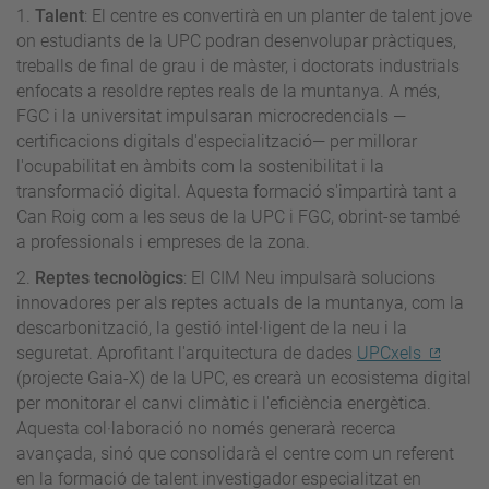
1.
Talent
: El centre es convertirà en un planter de talent jove
on estudiants de la UPC podran desenvolupar pràctiques,
treballs de final de grau i de màster, i doctorats industrials
enfocats a resoldre reptes reals de la muntanya. A més,
FGC i la universitat impulsaran microcredencials —
certificacions digitals d'especialització— per millorar
l'ocupabilitat en àmbits com la sostenibilitat i la
transformació digital. Aquesta formació s'impartirà tant a
Can Roig com a les seus de la UPC i FGC, obrint-se també
a professionals i empreses de la zona.
2.
Reptes tecnològics
: El CIM Neu impulsarà solucions
innovadores per als reptes actuals de la muntanya, com la
descarbonització, la gestió intel·ligent de la neu i la
seguretat. Aprofitant l'arquitectura de dades
UPCxels
(projecte Gaia-X) de la UPC, es crearà un ecosistema digital
per monitorar el canvi climàtic i l'eficiència energètica.
Aquesta col·laboració no només generarà recerca
avançada, sinó que consolidarà el centre com un referent
en la formació de talent investigador especialitzat en