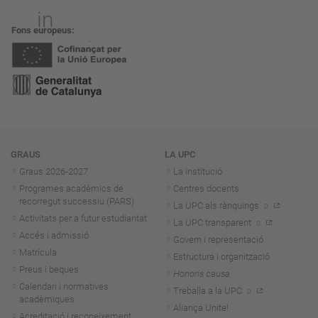
Fons europeus
Navegació
GRAUS
LA UPC
Graus 2026-202
7
La institució
Programes acadèmics de
Centres docents
recorregut successiu (PARS)
La UPC als rànquings
Activitats per a futur estudiantat
La UPC transparent
Accés i admissió
Govern i representació
Matrícula
Estructura i organització
Preus i beques
Honoris causa
Calendari i normatives
Treballa a la UPC
acadèmiques
Aliança Unite!
Acreditació i reconeixement