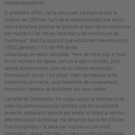
nostres estudiants”.
El president d’FGC, per la seva part, ha explicat que la
creació del CIM Neu “surt de la responsabilitat que tenim
com a empresa pública de garantir el futur de les estacions
per mantenir i fer créixer l’activitat a les comarques de
muntanya". Ruiz ha apuntat que actualment les estacions
d’FGC generen l’11% del PIB de les
comarques on estan ubicades. “Hem de mirar cap al futur
en un moment de reptes, com és el canvi climàtic, però
també d’oportunitats, com és tot l’àmbit tecnològic i
d’innovació”, ha dit. I ha afegit: “Hem de treballar amb
situacions canviants i això necessita de coneixement,
innovació i recerca de solucions als nous reptes”.
L’alcalde de Camprodon ha volgut agrair la implicació de
totes les administracions i entitats que fan possible el
projecte, destacant l’aposta per arrelar el talent al territori i
descentralitzar la recerca. Ha remarcat que el fet d’”haver
triat Camprodon i la seva vall suposa un pas molt
important” i que el Cim Neu no serà un conjunt d’oficines,