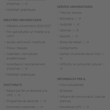
d'idiomes
SERVEIS UNIVERSITARIS
Mobilitat i pràctiques
Tots els serveis
Biblioteca
MÀSTERS UNIVERSITARIS
Mobilitat
Màsters universitaris 2026-202
7
Idiomes
Per què estudiar un màster a la
UPC?
Esports
Accés, admissió i matrícula
Borsa de treball
Preus i beques
Allotjaments
Calendari i normatives
Centre Universitari de la Visió
acadèmiques
Acreditació i reconeixement
UPCArts, la comunitat cultural
d'idiomes
Mobilitat i pràctiques
INFORMACIÓ PER A
DOCTORATS
Futur estudiantat
Raons per fer un doctorat a la
Empresa
UPC
Mitjans de comunicació. Sala de
Programes de doctorat
premsa
Doctorats industrials
Estudiants UPC