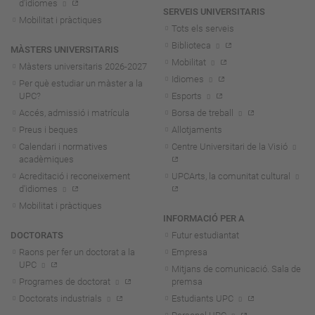
d'idiomes
SERVEIS UNIVERSITARIS
Mobilitat i pràctiques
Tots els serveis
Biblioteca
MÀSTERS UNIVERSITARIS
Mobilitat
Màsters universitaris 2026-202
7
Idiomes
Per què estudiar un màster a la
UPC?
Esports
Accés, admissió i matrícula
Borsa de treball
Preus i beques
Allotjaments
Calendari i normatives
Centre Universitari de la Visió
acadèmiques
Acreditació i reconeixement
UPCArts, la comunitat cultural
d'idiomes
Mobilitat i pràctiques
INFORMACIÓ PER A
DOCTORATS
Futur estudiantat
Raons per fer un doctorat a la
Empresa
UPC
Mitjans de comunicació. Sala de
Programes de doctorat
premsa
Doctorats industrials
Estudiants UPC