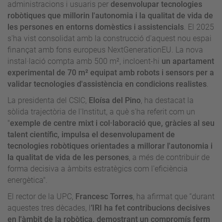
administracions i usuaris per
desenvolupar tecnologies
robòtiques que millorin l'autonomia i la qualitat de vida de
les persones en entorns domèstics i assistencials
. El 2025
s'ha vist consolidat amb la construcció d'aquest nou espai
finançat amb fons europeus NextGenerationEU. La nova
instal·lació compta amb 500 m², incloent-hi
un apartament
experimental de 70 m² equipat amb robots i sensors per a
validar tecnologies d'assistència en condicions realistes
.
La presidenta del CSIC,
Eloísa del Pino
, ha destacat la
sòlida trajectòria de l'Institut, a què s'ha referit com un
"
exemple de centre mixt i col·laboració que, gràcies al seu
talent científic, impulsa el desenvolupament de
tecnologies robòtiques orientades a millorar l'autonomia i
la qualitat de vida de les persones
, a més de contribuir de
forma decisiva a àmbits estratègics com l'eficiència
energètica".
El rector de la UPC,
Francesc Torres
, ha afirmat que “durant
aquestes tres dècades, l
’IRI ha fet contribucions decisives
en l'àmbit de la robòtica, demostrant un compromís ferm