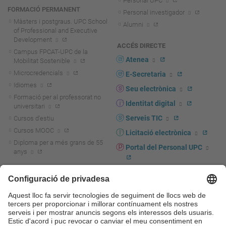
Personal UPC
FORMACIÓ PERMANENT
Personal investigador
Màsters i postgraus. UPC School
Alumni
of Professional and Executive
Development
ACCÉS DIRECTE
Campus FPCAT-UPC de la
Atenea
Mobilitat Sostenible
Microcredencials
E-Secretaria
Idiomes
Seu electrònica
Formació per al professorat no
Identitat digital
universitari
Serveis TIC
Cursos d'estiu
Cursos MOOC
Licitació electrònica
Diploma per a més grans de 55
Portal del Personal UPC
anys
Directori PDI i PTGAS
R+D+I
Actualitat R+D+I
Marca corporativa
La recerca a la UPC
UPCshop, marxandatge
La transferència, l'emprenedoria i
Sala de premsa
la innovació a la UPC