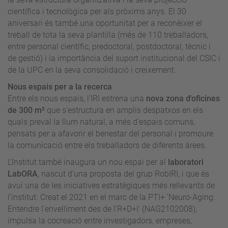
científica i tecnològica per als pròxims anys. El 30
aniversari és també una oportunitat per a reconèixer el
treball de tota la seva plantilla (més de 110 treballadors,
entre personal científic, predoctoral, postdoctoral, tècnic i
de gestió) i la importància del suport institucional del CSIC i
de la UPC en la seva consolidació i creixement.
Nous espais per a la recerca
Entre els nous espais, l’IRI estrena una
nova zona d'oficines
de 300 m²
que s'estructura en amplis despatxos en els
quals preval la llum natural, a més d'espais comuns,
pensats per a afavorir el benestar del personal i promoure
la comunicació entre els treballadors de diferents àrees.
L'Institut també inaugura un nou espai per al
laboratori
LabORA
, nascut d'una proposta del grup RobIRI, i que és
avui una de les iniciatives estratègiques més rellevants de
l'institut. Creat el 2021 en el marc de la PTI+ 'Neuro-Aging:
Entendre l'envelliment des de l’R+D+I' (NAG2102008),
impulsa la cocreació entre investigadors, empreses,