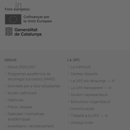
Fons europeus
Navegació
GRAUS
LA UPC
Graus 2026-202
7
La institució
Programes acadèmics de
Centres docents
recorregut successiu (PARS)
La UPC als rànquings
Activitats per a futur estudiantat
La UPC transparent
Accés i admissió
Govern i representació
Matrícula
Estructura i organització
Preus i beques
Honoris causa
Calendari i normatives
Treballa a la UPC
acadèmiques
Aliança Unite!
Acreditació i reconeixement