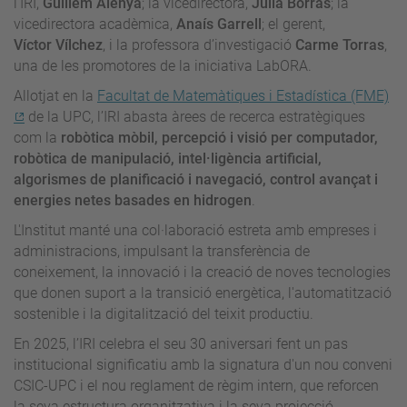
l’IRI,
Guillem Alenyà
; la vicedirectora,
Júlia Borràs
; la
vicedirectora acadèmica,
Anaís Garrell
; el gerent,
Víctor Vílchez
, i la professora d’investigació
Carme Torras
,
una de les promotores de la iniciativa LabORA.
Allotjat en la
Facultat de Matemàtiques i Estadística (FME)
de la UPC, l’IRI abasta àrees de recerca estratègiques
com la
robòtica mòbil, percepció i visió per computador,
robòtica de manipulació, intel·ligència artificial,
algorismes de planificació i navegació, control avançat i
energies netes basades en hidrogen
.
L'Institut manté una col·laboració estreta amb empreses i
administracions, impulsant la transferència de
coneixement, la innovació i la creació de noves tecnologies
que donen suport a la transició energètica, l'automatització
sostenible i la digitalització del teixit productiu.
En 2025, l’IRI celebra el seu 30 aniversari fent un pas
institucional significatiu amb la signatura d'un nou conveni
CSIC-UPC i el nou reglament de règim intern, que reforcen
la seva estructura organitzativa i la seva projecció