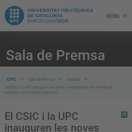
UPC.
MENU
Universitat
Politècnica
You
are
Sala de Premsa
here:
de
Catalunya
Sala de Premsa
Notícies
El CSIC i la UPC inauguren les noves instal·lacions de l'Institut de
Robòtica i Informàtica Industrial
El CSIC i la UPC
inauguren les noves