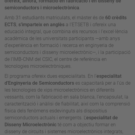
ofereix, alhora, formació en fabricació i en disseny de
semiconductors i microelectrònica
.
Amb 31 estudiants matriculats, el màster és de
60 crèdits
ECTS
,
s’imparteix en anglès
a l’ETSETB i ofereix una
educació integral, que combina els recursos i l'excel·lència
acadèmica de les universitats participants —amb anys
d’experiència en formació i recerca en enginyeria de
semiconductors i disseny microelectrònic—, i la participació
de l’IMB-CNM del CSIC, el centre de referència en
tecnologies microelectròniques.
El programa ofereix dues especialitats. En l’
especialitat
d’Enginyeria de Semiconductors
es capacitarà per a l’ús de
les tecnologies de xips microelectrònics en diferents
vessants, com la fabricació en sala blanca, l’encapsulat, la
caracterització i anàlisi de fiabilitat, així com la comprensió
física dels fenòmens esdevinguts als dispositius
semiconductors actuals i emergents. L’
especialitat de
Disseny Microelectrònic
té com a objectiu formar en
disseny de circuits i sistemes microelectrònics integrats,