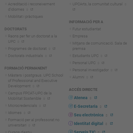
Acreditació i reconeixement
UPCArts, la comunitat cultural
d'idiomes
Mobilitat i pràctiques
INFORMACIÓ PER A
DOCTORATS
Futur estudiantat
Raons per fer un doctorat a la
Empresa
UPC
Mitjans de comunicació. Sala de
Programes de doctorat
premsa
Doctorats industrials
Estudiants UPC
Personal UPC
FORMACIÓ PERMANENT
Personal investigador
Màsters i postgraus. UPC School
Alumni
of Professional and Executive
Development
ACCÉS DIRECTE
Campus FPCAT-UPC de la
Atenea
Mobilitat Sostenible
Microcredencials
E-Secretaria
Idiomes
Seu electrònica
Formació per al professorat no
Identitat digital
universitari
Serveis TIC
Cursos d'estiu