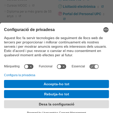
Cursos MOOC
Licitació electrònica
Diploma per a més grans de 55
Portal del Personal UPC
anys
Directori PDI i PTGAS
R+D+I
Actualitat R+D+I
Marca corporativa
La recerca a la UPC
UPCshop, marxandatge
La transferència, l'emprenedoria i
Sala de premsa
la innovació a la UPC
Foment i suport a la recerca
Seguretat i salut
Foment i suport a la
Autoprotecció i emergències
transferència, l'emprenedoria i la
innovació
Serveis per a empreses
Serveis Cientificotècnics
© UPC
Universitat Politècnica de Catalunya - BarcelonaTech
Contacte
Mapa del web
Accessibilitat
Avís legal
Configuració de privadesa