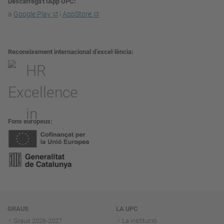
Descarrega't l'App UPC
a
Google Play
i
AppStore
Reconeixement internacional d’excel·lència
Fons europeus
Navegació
GRAUS
LA UPC
Graus 2026-202
7
La institució