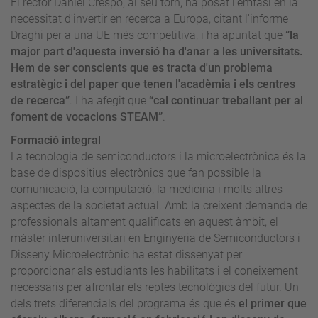
El rector Daniel Crespo, al seu torn, ha posat l'èmfasi en la
necessitat d'invertir en recerca a Europa, citant l'informe
Draghi per a una UE més competitiva, i ha apuntat que
“la
major part d'aquesta inversió ha d'anar a les universitats.
Hem de ser conscients que es tracta d'un problema
estratègic i del paper que tenen l'acadèmia i els centres
de recerca”
. I ha afegit que
“cal continuar treballant per al
foment de vocacions STEAM”
.
Formació integral
La tecnologia de semiconductors i la microelectrònica és la
base de dispositius electrònics que fan possible la
comunicació, la computació, la medicina i molts altres
aspectes de la societat actual. Amb la creixent demanda de
professionals altament qualificats en aquest àmbit, el
màster interuniversitari en Enginyeria de Semiconductors i
Disseny Microelectrònic ha estat dissenyat per
proporcionar als estudiants les habilitats i el coneixement
necessaris per afrontar els reptes tecnològics del futur. Un
dels trets diferencials del programa és que és
el primer que