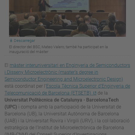
Descarregar
El director del BSC, Mateo Valero, també ha participat en la
inauguració del màster
El
màster interuniversitari en Enginyeria de Semiconductors
i Disseny Microelectrònic (master’s degree in
Semiconductor Engineering and Microelectronic Design)
està coordinat per l’
Escola Tècnica Superior d’Enginyeria de
Telecomunicació de Barcelona (ETSETB)
de la
Universitat Politècnica de Catalunya - BarcelonaTech
(UPC)
i compta amb la participació de la Universitat de
Barcelona (UB), la Universitat Autònoma de Barcelona
(UAB) i la Universitat Rovira i Virgili (URV), i la col·laboració
estratègica de l’Institut de Microelectrònica de Barcelona
(IMB-CNM) del Consell Superior d’Investigacions