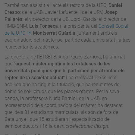
També han assistit a l’acte els rectors de la UPC,
Daniel
Crespo
; de la UAB, Javier Lafuente, i de la URV,
Josep
Pallarès
; el vicerector de la UB, Jordi Garcia; el director de
l‘IMB-CNM,
Luis Fonseca
, i la presidenta del
Consell Social
de la UPC
,
Montserrat Guàrdia
, juntament amb els
coordinadors del màster per part de cada universitat i altres
representants acadèmics.
La directora de l'ETSETB, Alba Pagès-Zamora, ha afirmat
que
“aquest màster aglutina les fortaleses de les
universitats públiques que hi participen per afrontar els
reptes de la societat actual”
i ha destacat l'excel·lent
acollida que ha tingut la titulació, que ha rebut més del
doble de sol·licituds que les places ofertes. Per la seva
banda, la professora Núria Barniol, de la UAB, en
representació dels coordinadors del màster, ha destacat
que, dels 31 estudiants matriculats, sis són de fora de
Catalunya i que 15 estudiaran l'especialització de
semiconductors i 16 la de
microelectronic design
.