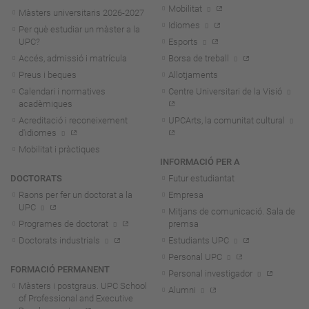
Mobilitat
Màsters universitaris 2026-202
7
Idiomes
Per què estudiar un màster a la
UPC?
Esports
Accés, admissió i matrícula
Borsa de treball
Preus i beques
Allotjaments
Calendari i normatives
Centre Universitari de la Visió
acadèmiques
Acreditació i reconeixement
UPCArts, la comunitat cultural
d'idiomes
Mobilitat i pràctiques
INFORMACIÓ PER A
DOCTORATS
Futur estudiantat
Raons per fer un doctorat a la
Empresa
UPC
Mitjans de comunicació. Sala de
Programes de doctorat
premsa
Doctorats industrials
Estudiants UPC
Personal UPC
FORMACIÓ PERMANENT
Personal investigador
Màsters i postgraus. UPC School
Alumni
of Professional and Executive