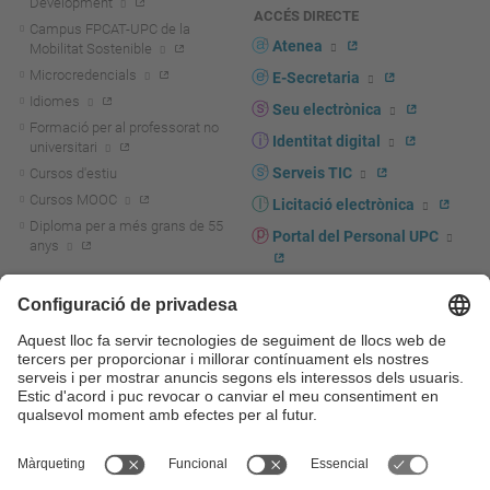
Development
ACCÉS DIRECTE
Campus FPCAT-UPC de la
Atenea
Mobilitat Sostenible
Microcredencials
E-Secretaria
Idiomes
Seu electrònica
Formació per al professorat no
Identitat digital
universitari
Serveis TIC
Cursos d'estiu
Cursos MOOC
Licitació electrònica
Diploma per a més grans de 55
Portal del Personal UPC
anys
Directori PDI i PTGAS
R+D+I
Actualitat R+D+I
Marca corporativa
La recerca a la UPC
UPCshop, marxandatge
La transferència, l'emprenedoria i
Sala de premsa
la innovació a la UPC
Foment i suport a la recerca
Seguretat i salut
Foment i suport a la
Autoprotecció i emergències
transferència, l'emprenedoria i la
innovació