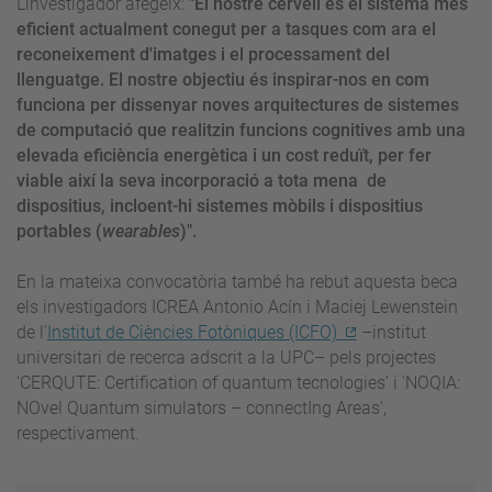
L'investigador afegeix:
"El nostre cervell és el sistema més
eficient actualment conegut per a tasques com ara el
reconeixement d'imatges i el processament del
llenguatge. El nostre objectiu és inspirar-nos en com
funciona per dissenyar noves arquitectures de sistemes
de computació que realitzin funcions cognitives amb una
elevada eficiència energètica i un cost reduït, per fer
viable així la seva incorporació a tota mena de
dispositius, incloent-hi sistemes mòbils i dispositius
portables (
wearables
)".
En la mateixa convocatòria també ha rebut aquesta beca
els investigadors ICREA Antonio Acín i
Maciej Lewenstein
de l’
Institut de Ciències Fotòniques (ICFO)
–institut
universitari de recerca adscrit a la UPC– pels projectes
‘CERQUTE: Certification of quantum tecnologies’ i 'NOQIA:
NOvel Quantum simulators – connectIng Areas',
respectivament.