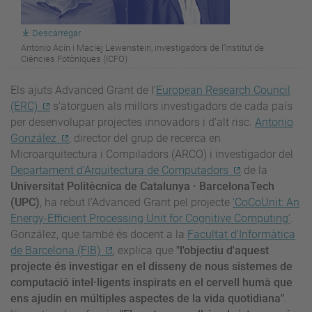
Descarregar
Antonio Acín i Maciej Lewenstein, investigadors de l’Institut de
Ciències Fotòniques (ICFO)
Els ajuts Advanced Grant de l’
European Research Council
(ERC)
s'atorguen als millors investigadors de cada país
per desenvolupar projectes innovadors i d’alt risc.
Antonio
González
, director del grup de recerca en
Microarquitectura i Compiladors (ARCO) i investigador del
Departament d’Arquitectura de Computadors
de la
Universitat Politècnica de Catalunya · BarcelonaTech
(UPC)
, ha rebut l’Advanced Grant pel projecte
‘CoCoUnit: An
Energy-Efficient Processing Unit for Cognitive Computing’
.
González, que també és docent a la
Facultat d’Informàtica
de Barcelona (FIB)
, explica que
"l'objectiu d'aquest
projecte és investigar en el disseny de nous sistemes de
computació intel·ligents inspirats en el cervell humà que
ens ajudin en múltiples aspectes de la vida quotidiana"
.