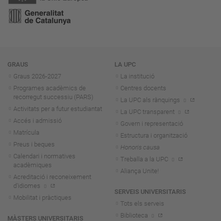
Navegació
GRAUS
LA UPC
Graus 2026-202
7
La institució
Programes acadèmics de
Centres docents
recorregut successiu (PARS)
La UPC als rànquings
Activitats per a futur estudiantat
La UPC transparent
Accés i admissió
Govern i representació
Matrícula
Estructura i organització
Preus i beques
Honoris causa
Calendari i normatives
Treballa a la UPC
acadèmiques
Aliança Unite!
Acreditació i reconeixement
d'idiomes
SERVEIS UNIVERSITARIS
Mobilitat i pràctiques
Tots els serveis
Biblioteca
MÀSTERS UNIVERSITARIS