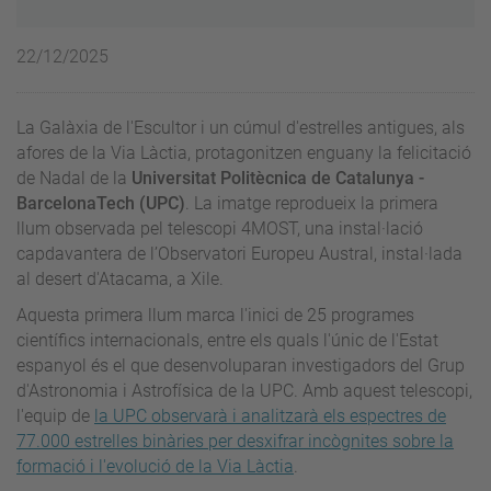
22/12/2025
La Galàxia de l'Escultor i un cúmul d'estrelles antigues, als
afores de la Via Làctia, protagonitzen enguany la felicitació
de Nadal de la
Universitat Politècnica de Catalunya -
BarcelonaTech (UPC)
. La imatge reprodueix la primera
llum observada pel telescopi 4MOST, una instal·lació
capdavantera de l’Observatori Europeu Austral, instal·lada
al desert d'Atacama, a Xile.
Aquesta primera llum marca l'inici de 25 programes
científics internacionals, entre els quals l'únic de l'Estat
espanyol és el que desenvoluparan investigadors del Grup
d'Astronomia i Astrofísica de la
UPC. Amb aquest telescopi,
l'equip de
la UPC observarà i analitzarà els espectres de
77.000 estrelles binàries per desxifrar incògnites sobre la
formació i l'evolució de la Via Làctia
.