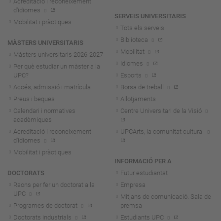
Acreditació i reconeixement
d'idiomes
SERVEIS UNIVERSITARIS
Mobilitat i pràctiques
Tots els serveis
Biblioteca
MÀSTERS UNIVERSITARIS
Mobilitat
Màsters universitaris 2026-202
7
Idiomes
Per què estudiar un màster a la
UPC?
Esports
Accés, admissió i matrícula
Borsa de treball
Preus i beques
Allotjaments
Calendari i normatives
Centre Universitari de la Visió
acadèmiques
Acreditació i reconeixement
UPCArts, la comunitat cultural
d'idiomes
Mobilitat i pràctiques
INFORMACIÓ PER A
DOCTORATS
Futur estudiantat
Raons per fer un doctorat a la
Empresa
UPC
Mitjans de comunicació. Sala de
Programes de doctorat
premsa
Doctorats industrials
Estudiants UPC