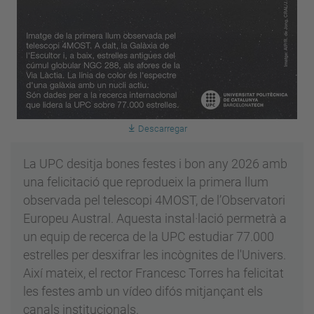
Descarregar
La UPC desitja bones festes i bon any 2026 amb
una felicitació que reprodueix la primera llum
observada pel telescopi 4MOST, de l’Observatori
Europeu Austral. Aquesta instal·lació permetrà a
un equip de recerca de la UPC estudiar 77.000
estrelles per desxifrar les incògnites de l'Univers.
Així mateix, el rector Francesc Torres ha felicitat
les festes amb un vídeo difós mitjançant els
canals institucionals.