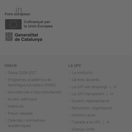
Fons europeus
Navegació
GRAUS
LA UPC
Graus 2026-202
7
La institució
Programes acadèmics de
Centres docents
recorregut successiu (PARS)
La UPC als rànquings
Activitats per a futur estudiantat
La UPC transparent
Accés i admissió
Govern i representació
Matrícula
Estructura i organització
Preus i beques
Honoris causa
Calendari i normatives
Treballa a la UPC
acadèmiques
Aliança Unite!