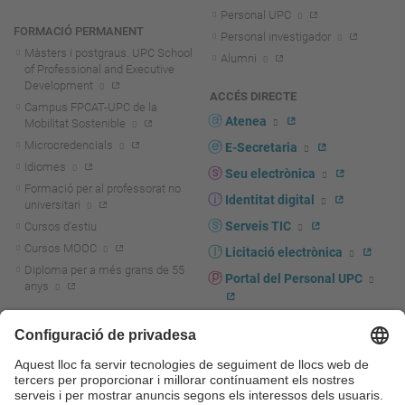
Personal UPC
FORMACIÓ PERMANENT
Personal investigador
Màsters i postgraus. UPC School
Alumni
of Professional and Executive
Development
ACCÉS DIRECTE
Campus FPCAT-UPC de la
Atenea
Mobilitat Sostenible
Microcredencials
E-Secretaria
Idiomes
Seu electrònica
Formació per al professorat no
Identitat digital
universitari
Serveis TIC
Cursos d'estiu
Cursos MOOC
Licitació electrònica
Diploma per a més grans de 55
Portal del Personal UPC
anys
Directori PDI i PTGAS
R+D+I
Actualitat R+D+I
Marca corporativa
La recerca a la UPC
UPCshop, marxandatge
La transferència, l'emprenedoria i
Sala de premsa