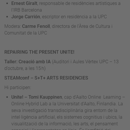
Ernest Giralt
, responsable de residències artístiques a
l’IRB Barcelona
Jorge Carrión
, escriptor en residència a la UPC
Modera:
Carme Fenoll
, directora de l’Àrea de Cultura i
Comunitat de la UPC
REPAIRING THE PRESENT UNITE!
Taller: Creació amb IA
(Auditori i Aules Vèrtex UPC – 13
d’octubre, a les 15 h)
STEAMconf – S+T+ ARTS RESIDENCIES
Hi participen:
Unite! – Tomi Kauppinen
, cap d’Aalto Online Learning –
Online Hybrid Lab a la Universitat d’Aalto, Finlandia. La
seva investigació transdisciplinària gira entorn de la
intel·ligència artificial, els sistemes cognitius i ubics, la
visualització de la informació, les arts, el pensament