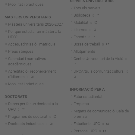
SERVEIS UNIVERSITARIS
Mobilitat i pràctiques
Tots els serveis
Biblioteca
MÀSTERS UNIVERSITARIS
Mobilitat
Màsters universitaris 2026-202
7
Idiomes
Per què estudiar un màster a la
UPC?
Esports
Accés, admissió i matrícula
Borsa de treball
Preus i beques
Allotjaments
Calendari i normatives
Centre Universitari de la Visió
acadèmiques
Acreditació i reconeixement
UPCArts, la comunitat cultural
d'idiomes
Mobilitat i pràctiques
INFORMACIÓ PER A
DOCTORATS
Futur estudiantat
Raons per fer un doctorat a la
Empresa
UPC
Mitjans de comunicació. Sala de
Programes de doctorat
premsa
Doctorats industrials
Estudiants UPC
Personal UPC