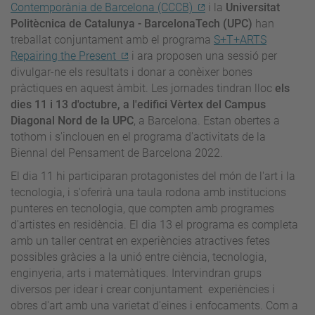
Contemporània de Barcelona (CCCB)
i la
Universitat
Politècnica de Catalunya - BarcelonaTech (UPC)
han
treballat conjuntament amb el programa
S+T+ARTS
Repairing the Present
i ara proposen una sessió per
divulgar-ne els resultats i donar a conèixer bones
pràctiques en aquest àmbit. Les jornades tindran lloc
els
dies 11 i 13 d'octubre, a l'edifici Vèrtex del Campus
Diagonal Nord de la UPC
, a Barcelona. Estan obertes a
tothom i s'inclouen en el programa d'activitats de la
Biennal del Pensament de Barcelona 2022.
El dia 11 hi participaran protagonistes del món de l'art i la
tecnologia, i s'oferirà una taula rodona amb institucions
punteres en tecnologia, que compten amb programes
d'artistes en residència. El dia 13 el programa es completa
amb un taller centrat en experiències atractives fetes
possibles gràcies a la unió entre ciència, tecnologia,
enginyeria, arts i matemàtiques. Intervindran grups
diversos per idear i crear conjuntament experiències i
obres d'art amb una varietat d'eines i enfocaments. Com a