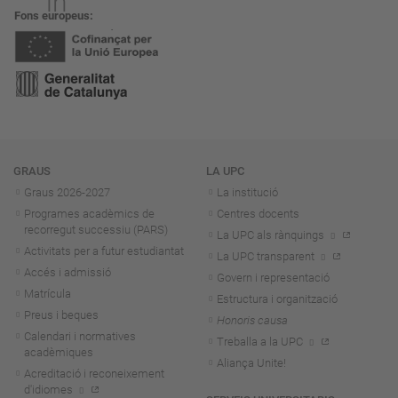
Fons europeus
Navegació
GRAUS
LA UPC
Graus 2026-202
7
La institució
Programes acadèmics de
Centres docents
recorregut successiu (PARS)
La UPC als rànquings
Activitats per a futur estudiantat
La UPC transparent
Accés i admissió
Govern i representació
Matrícula
Estructura i organització
Preus i beques
Honoris causa
Calendari i normatives
Treballa a la UPC
acadèmiques
Aliança Unite!
Acreditació i reconeixement
d'idiomes