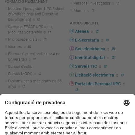
FORMACIÓ PERMANENT
Personal investigador
Màsters i postgraus. UPC School
Alumni
of Professional and Executive
Development
ACCÉS DIRECTE
Campus FPCAT-UPC de la
Atenea
Mobilitat Sostenible
Microcredencials
E-Secretaria
Idiomes
Seu electrònica
Formació per al professorat no
Identitat digital
universitari
Serveis TIC
Cursos d'estiu
Cursos MOOC
Licitació electrònica
Diploma per a més grans de 55
Portal del Personal UPC
anys
Directori PDI i PTGAS
R+D+I
Actualitat R+D+I
Marca corporativa
La recerca a la UPC
UPCshop, marxandatge
La transferència, l'emprenedoria i
Sala de premsa
la innovació a la UPC
Foment i suport a la recerca
Seguretat i salut