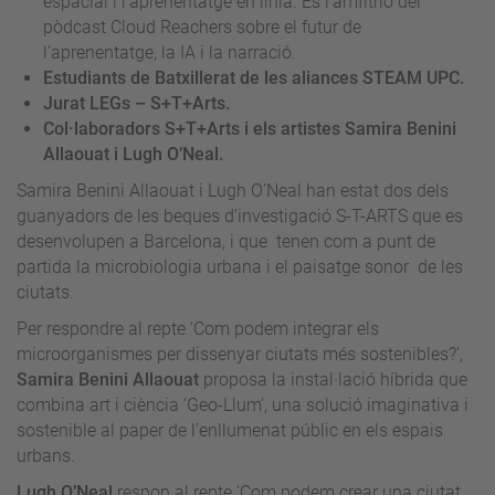
espacial i l’aprenentatge en línia. És l’amfitrió del
pòdcast Cloud Reachers sobre el futur de
l’aprenentatge, la IA i la narració.
Estudiants de Batxillerat de les aliances STEAM UPC.
Jurat LEGs – S+T+Arts.
Col·laboradors S+T+Arts i els artistes Samira Benini
Allaouat i Lugh O’Neal.
Samira Benini Allaouat i Lugh O’Neal han estat dos dels
guanyadors de les beques d’investigació S-T-ARTS que es
desenvolupen a Barcelona, i que tenen com a punt de
partida la microbiologia urbana i el paisatge sonor de les
ciutats.
Per respondre al repte ‘Com podem integrar els
microorganismes per dissenyar ciutats més sostenibles?’,
Samira Benini Allaouat
proposa la instal·lació híbrida que
combina art i ciència ‘Geo-Llum’, una solució imaginativa i
sostenible al paper de l’enllumenat públic en els espais
urbans.
Lugh O’Neal
respon al repte ‘Com podem crear una ciutat