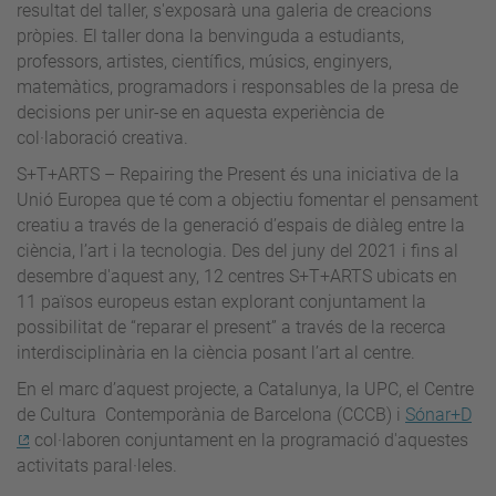
resultat del taller, s'exposarà una galeria de creacions
pròpies. El taller dona la benvinguda a estudiants,
professors, artistes, científics, músics, enginyers,
matemàtics, programadors i responsables de la presa de
decisions per unir-se en aquesta experiència de
col·laboració creativa.
S+T+ARTS – Repairing the Present és una iniciativa de la
Unió Europea que té com a objectiu fomentar el pensament
creatiu a través de la generació d’espais de diàleg entre la
ciència, l’art i la tecnologia. Des del juny del 2021 i fins al
desembre d'aquest any, 12 centres S+T+ARTS ubicats en
11 països europeus estan explorant conjuntament la
possibilitat de “reparar el present” a través de la recerca
interdisciplinària en la ciència posant l’art al centre.
En el marc d’aquest projecte, a Catalunya, la UPC, el Centre
de Cultura Contemporània de Barcelona (CCCB) i
Sónar+D
col·laboren conjuntament en la programació d'aquestes
activitats paral·leles.