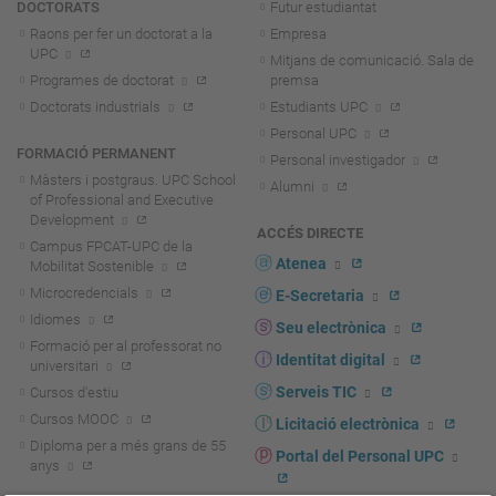
DOCTORATS
Futur estudiantat
Raons per fer un doctorat a la
Empresa
UPC
Mitjans de comunicació. Sala de
Programes de doctorat
premsa
Doctorats industrials
Estudiants UPC
Personal UPC
FORMACIÓ PERMANENT
Personal investigador
Màsters i postgraus. UPC School
Alumni
of Professional and Executive
Development
ACCÉS DIRECTE
Campus FPCAT-UPC de la
Atenea
Mobilitat Sostenible
Microcredencials
E-Secretaria
Idiomes
Seu electrònica
Formació per al professorat no
Identitat digital
universitari
Serveis TIC
Cursos d'estiu
Cursos MOOC
Licitació electrònica
Diploma per a més grans de 55
Portal del Personal UPC
anys