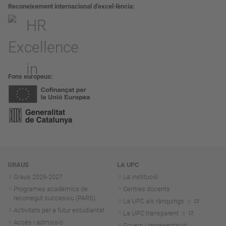
Reconeixement internacional d’excel·lència
Fons europeus
Navegació
GRAUS
LA UPC
Graus 2026-202
7
La institució
Programes acadèmics de
Centres docents
recorregut successiu (PARS)
La UPC als rànquings
Activitats per a futur estudiantat
La UPC transparent
Accés i admissió
Govern i representació