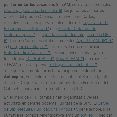
per fomentar les vocacions STEAM
, com ara els projectes
Una enginyera a cada escola
, les jornades de portes
obertes del grau en Ciència i Enginyeria de Dades;
iniciatives com les que s'impulsen des de l'
Exploratori de
Recursos de la Natura
o la
Societat Catalana de
Matemàtiques
o l'
agenda escolar tecnològica de la UPC
. També s'han presentat els projectes
Aquí STEAM UPC
i el
programa Enllaça
, els tallers d'educació ambiental de
Patí Científic i Aulamar
, les iniciatives de divulgació
tecnològica
Qui-Bot H2O
,
AquaSTEAM
i 'Temps de...
STEAM', o la campanya
'EI! Puja al tren del futur'
. Un
acte que ha comptat amb la participació de
Josefina
Antonijuan
, vicerectora de Responsabilitat Social i Igualtat
de la UPC, i que ha estat conduït per Dídac Ferrer, cap del
Gabinet d’Innovació i Comunitat de la UPC.
En el marc de l’11F també s'han organitzat diverses
activitats en centres docents i unitats de la UPC. El
Servei
de Biblioteques, Publicacions i Arxius
, per exemple, s'ha
sumat a la jornada reivindicativa amb un
butlletí
dedicat