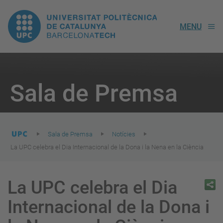
UPC.
MENU
Universitat
Politècnica
You
are
Sala de Premsa
here:
de
Catalunya
Sala de Premsa
Notícies
La UPC celebra el Dia Internacional de la Dona i la Nena en la Ciència
La UPC celebra el Dia
Internacional de la Dona i