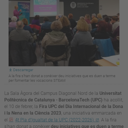
Descarregar
A la fira s'han donat a conèixer deu iniciatives que es duen a terme
per fomentar les vocacions STEAM
La Sala Àgora del Campus Diagonal Nord de la
Universitat
Politècnica de Catalunya - BarcelonaTech (UPC)
ha acollit,
el 10 de febrer, la
Fira UPC del Dia Internacional de la Dona
i la Nena en la Ciència 2023
, una iniciativa emmarcada en
el
4t Pla d’Igualtat de la UPC (2022-2026)
. A la fira
s'han donat a conèixer
deu iniciatives que es duen a terme