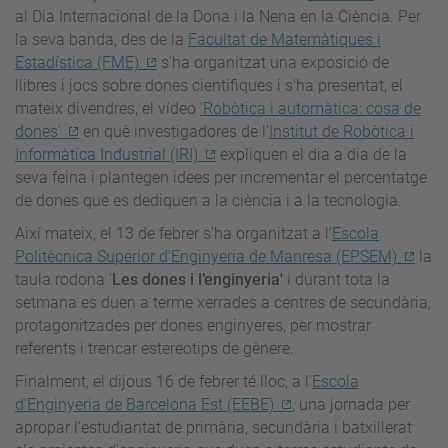
al Dia Internacional de la Dona i la Nena en la Ciència. Per
la seva banda, des de la
Facultat de Matemàtiques i
Estadística (FME)
s'ha organitzat una exposició de
llibres i jocs sobre dones científiques i s'ha presentat, el
mateix divendres, el vídeo
'Robòtica i automàtica: cosa de
dones'
en què investigadores de l'
Institut de Robòtica i
Informàtica Industrial (IRI)
expliquen el dia a dia de la
seva feina i plantegen idees per incrementar el percentatge
de dones que es dediquen a la ciència i a la tecnologia.
Així mateix, el 13 de febrer s'ha organitzat a l'
Escola
Politècnica Superior d'Enginyeria de Manresa (EPSEM)
la
taula rodona '
Les dones i l’enginyeria'
i durant tota la
setmana es duen a terme xerrades a centres de secundària,
protagonitzades per dones enginyeres, per mostrar
referents i trencar estereotips de gènere.
Finalment, el dijous 16 de febrer té lloc, a l’
Escola
d'Enginyeria de Barcelona Est (EEBE)
, una jornada per
apropar l'estudiantat de primària, secundària i batxillerat