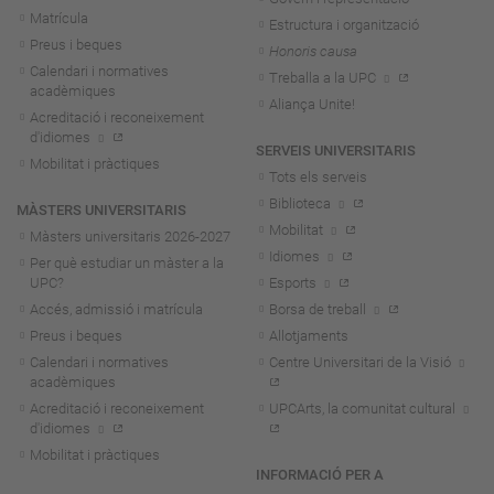
Matrícula
Estructura i organització
Preus i beques
Honoris causa
Calendari i normatives
Treballa a la UPC
acadèmiques
Aliança Unite!
Acreditació i reconeixement
d'idiomes
SERVEIS UNIVERSITARIS
Mobilitat i pràctiques
Tots els serveis
Biblioteca
MÀSTERS UNIVERSITARIS
Mobilitat
Màsters universitaris 2026-202
7
Idiomes
Per què estudiar un màster a la
UPC?
Esports
Accés, admissió i matrícula
Borsa de treball
Preus i beques
Allotjaments
Calendari i normatives
Centre Universitari de la Visió
acadèmiques
Acreditació i reconeixement
UPCArts, la comunitat cultural
d'idiomes
Mobilitat i pràctiques
INFORMACIÓ PER A