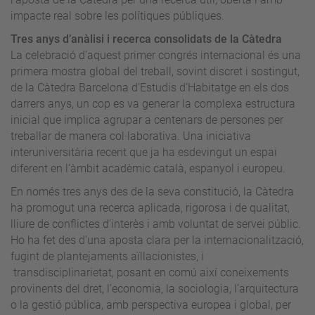
impacte real sobre les polítiques públiques.
Tres anys d’anàlisi i recerca consolidats de la Càtedra
La celebració d’aquest primer congrés internacional és una
primera mostra global del treball, sovint discret i sostingut,
de la Càtedra Barcelona d’Estudis d’Habitatge en els dos
darrers anys, un cop es va generar la complexa estructura
inicial que implica agrupar a centenars de persones per
treballar de manera col·laborativa. Una iniciativa
interuniversitària recent que ja ha esdevingut un espai
diferent en l’àmbit acadèmic català, espanyol i europeu.
En només tres anys des de la seva constitució, la Càtedra
ha promogut una recerca aplicada, rigorosa i de qualitat,
lliure de conflictes d’interès i amb voluntat de servei públic.
Ho ha fet des d’una aposta clara per la internacionalització,
fugint de plantejaments aïllacionistes, i
transdisciplinarietat, posant en comú així coneixements
provinents del dret, l’economia, la sociologia, l’arquitectura
o la gestió pública, amb perspectiva europea i global, per