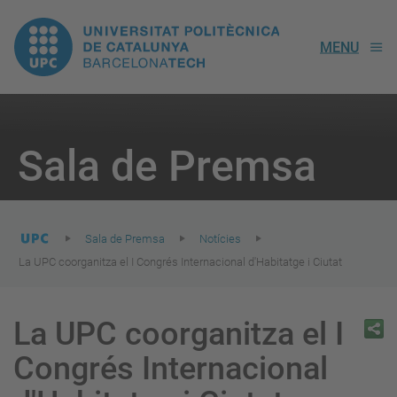
UPC.
MENU
Universitat
Politècnica
You
are
Sala de Premsa
here:
de
Catalunya
Sala de Premsa
Notícies
La UPC coorganitza el I Congrés Internacional d'Habitatge i Ciutat
La UPC coorganitza el I
Congrés Internacional