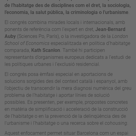
de l’habitatge des de disciplines com el dret, la sociologia,
l’economia, la salut pública, la criminologia o l’urbanisme
.
El congrés combina mirades locals i internacionals, amb
ponents de referència com l’expert en dret,
Jean-Bernard
Auby
(Sciences Po, París), o la investigadora de la
London
School of Economics
especialitzada en política d’habitatge
comparada,
Kath Scanlon
. També hi participen
representants d’organismes europeus dedicats a l’estudi de
les polítiques urbanes i l’exclusió residencial.
El congrés posa èmfasi especial en aportacions de
solucions sorgides des del context català i espanyol, amb
l’objectiu de transcendir la mera diagnosi numèrica del greu
problema de l’habitatge i aportar línies de solució
possibles. Es presenten, per exemple, propostes concretes
en matèria de simplificació i acceleració de la construcció
de l’habitatge o en la prevenció de la delinqüència des de
l'urbanisme i l’habitatge o una recerca sobre el
cohousing
.
Aquest enfocament permet situar Barcelona com un espai