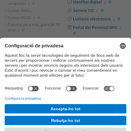
Identitat digital
universitari
Serveis TIC
Cursos d'estiu
Cursos MOOC
Licitació electrònica
Diploma per a més grans de 55
Portal del Personal UPC
anys
Directori PDI i PTGAS
R+D+I
Actualitat R+D+I
Marca corporativa
La recerca a la UPC
UPCshop, marxandatge
La transferència, l'emprenedoria i
Sala de premsa
la innovació a la UPC
Foment i suport a la recerca
Seguretat i salut
Foment i suport a la
Autoprotecció i emergències
transferència, l'emprenedoria i la
innovació
Serveis per a empreses
Serveis Cientificotècnics
© UPC
Universitat Politècnica de Catalunya - BarcelonaTech