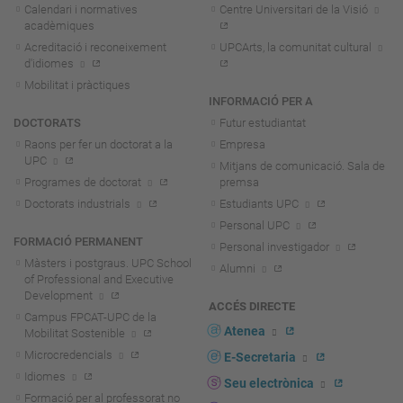
Calendari i normatives
Centre Universitari de la Visió
acadèmiques
Acreditació i reconeixement
UPCArts, la comunitat cultural
d'idiomes
Mobilitat i pràctiques
INFORMACIÓ PER A
DOCTORATS
Futur estudiantat
Raons per fer un doctorat a la
Empresa
UPC
Mitjans de comunicació. Sala de
Programes de doctorat
premsa
Doctorats industrials
Estudiants UPC
Personal UPC
FORMACIÓ PERMANENT
Personal investigador
Màsters i postgraus. UPC School
Alumni
of Professional and Executive
Development
ACCÉS DIRECTE
Campus FPCAT-UPC de la
Atenea
Mobilitat Sostenible
Microcredencials
E-Secretaria
Idiomes
Seu electrònica
Formació per al professorat no