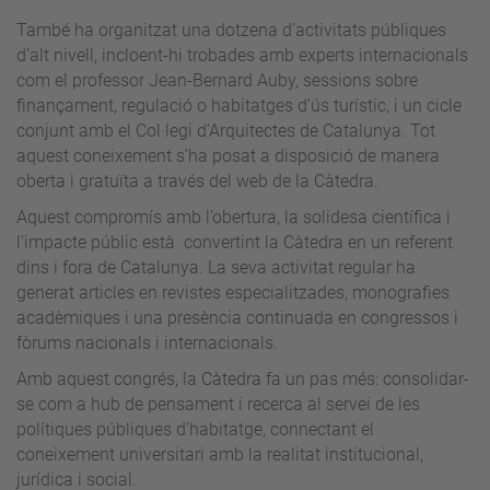
També ha organitzat una dotzena d’activitats públiques
d’alt nivell, incloent-hi trobades amb experts internacionals
com el professor Jean-Bernard Auby, sessions sobre
finançament, regulació o habitatges d’ús turístic, i un cicle
conjunt amb el Col·legi d’Arquitectes de Catalunya. Tot
aquest coneixement s’ha posat a disposició de manera
oberta i gratuïta a través del web de la Càtedra.
Aquest compromís amb l’obertura, la solidesa científica i
l’impacte públic està convertint la Càtedra en un referent
dins i fora de Catalunya. La seva activitat regular ha
generat articles en revistes especialitzades, monografies
acadèmiques i una presència continuada en congressos i
fòrums nacionals i internacionals.
Amb aquest congrés, la Càtedra fa un pas més: consolidar-
se com a hub de pensament i recerca al servei de les
polítiques públiques d’habitatge, connectant el
coneixement universitari amb la realitat institucional,
jurídica i social.