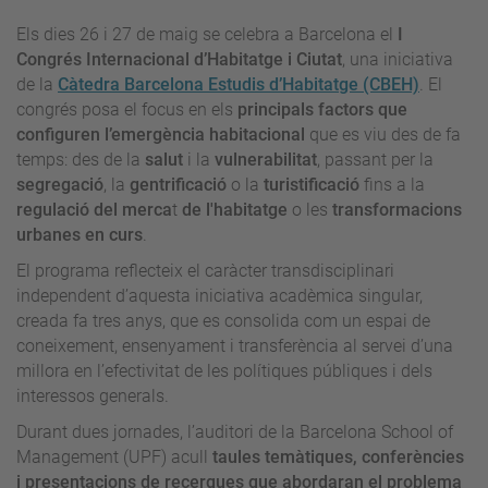
Els dies 26 i 27 de maig se celebra a Barcelona el
I
Congrés Internacional d’Habitatge i Ciutat
, una iniciativa
de la
Càtedra Barcelona Estudis d’Habitatge (CBEH)
. El
congrés posa el focus en els
principals factors que
configuren l’emergència habitacional
que es viu des de fa
temps: des de la
salut
i la
vulnerabilitat
, passant per la
segregació
, la
gentrificació
o la
turistificació
fins a la
regulació del merca
t
de l'habitatge
o les
transformacions
urbanes en curs
.
El programa reflecteix el caràcter transdisciplinari
independent d’aquesta iniciativa acadèmica singular,
creada fa tres anys, que es consolida com un espai de
coneixement, ensenyament i transferència al servei d’una
millora en l’efectivitat de les polítiques públiques i dels
interessos generals.
Durant dues jornades, l’auditori de la Barcelona School of
Management (UPF) acull
taules temàtiques, conferències
i presentacions de recerques que abordaran el problema