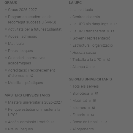
Navegació
GRAUS
LA UPC
Graus 2026-202
7
La institució
Programes acadèmics de
Centres docents
recorregut successiu (PARS)
La UPC als rànquings
Activitats per a futur estudiantat
La UPC transparent
Accés i admissió
Govern i representació
Matrícula
Estructura i organització
Preus i beques
Honoris causa
Calendari i normatives
Treballa a la UPC
acadèmiques
Aliança Unite!
Acreditació i reconeixement
d'idiomes
SERVEIS UNIVERSITARIS
Mobilitat i pràctiques
Tots els serveis
Biblioteca
MÀSTERS UNIVERSITARIS
Mobilitat
Màsters universitaris 2026-202
7
Idiomes
Per què estudiar un màster a la
UPC?
Esports
Accés, admissió i matrícula
Borsa de treball
Preus i beques
Allotjaments