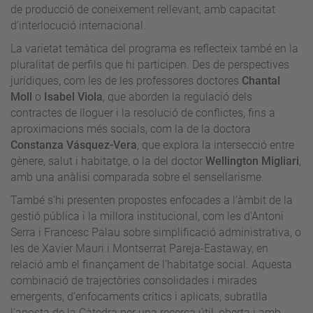
de producció de coneixement rellevant, amb capacitat
d’interlocució internacional.
La varietat temàtica del programa es reflecteix també en la
pluralitat de perfils que hi participen. Des de perspectives
jurídiques, com les de les professores doctores
Chantal
Moll
o
Isabel Viola
, que aborden la regulació dels
contractes de lloguer i la resolució de conflictes, fins a
aproximacions més socials, com la de la doctora
Constanza Vásquez-Vera
, que explora la intersecció entre
gènere, salut i habitatge, o la del doctor
Wellington Migliari
,
amb una anàlisi comparada sobre el sensellarisme.
També s’hi presenten propostes enfocades a l’àmbit de la
gestió pública i la millora institucional, com les d'Antoni
Serra i Francesc Palau sobre simplificació administrativa, o
les de Xavier Mauri i Montserrat Pareja-Eastaway, en
relació amb el finançament de l’habitatge social. Aquesta
combinació de trajectòries consolidades i mirades
emergents, d’enfocaments crítics i aplicats, subratlla
l’aposta de la Càtedra per una recerca útil, oberta i amb