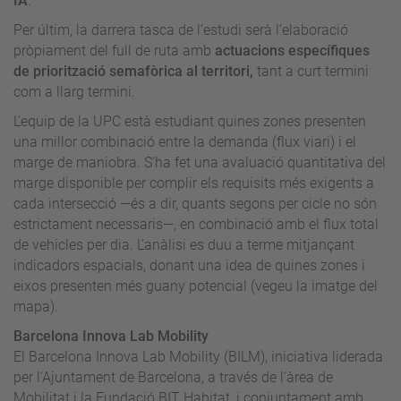
IA
.
Per últim, la darrera tasca de l’estudi serà l’elaboració
pròpiament del full de ruta amb
actuacions específiques
de priorització semafòrica al territori,
tant a curt termini
com a llarg termini.
L'equip de la UPC està estudiant quines zones presenten
una millor combinació entre la demanda (flux viari) i el
marge de maniobra. S’ha fet una avaluació quantitativa del
marge disponible per complir els requisits més exigents a
cada intersecció —és a dir, quants segons per cicle no són
estrictament necessaris—, en combinació amb el flux total
de vehicles per dia. L’anàlisi es duu a terme mitjançant
indicadors espacials, donant una idea de quines zones i
eixos presenten més guany potencial (vegeu la imatge del
mapa).
Barcelona Innova Lab Mobility
El Barcelona Innova Lab Mobility (BILM), iniciativa liderada
per l’Ajuntament de Barcelona, a través de l’àrea de
Mobilitat i la Fundació BIT Habitat, i conjuntament amb