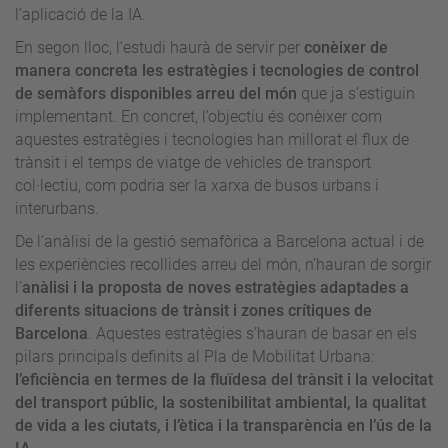
l’aplicació de la IA.
En segon lloc, l’estudi haurà de servir per
conèixer de
manera concreta les estratègies i tecnologies de control
de semàfors disponibles arreu del món
que ja s’estiguin
implementant. En concret, l’objectiu és conèixer com
aquestes estratègies i tecnologies han millorat el flux de
trànsit i el temps de viatge de vehicles de transport
col·lectiu, com podria ser la xarxa de busos urbans i
interurbans.
De l’anàlisi de la gestió semafòrica a Barcelona actual i de
les experiències recollides arreu del món, n’hauran de sorgir
l’
anàlisi i la proposta de noves estratègies adaptades a
diferents situacions de trànsit i zones crítiques de
Barcelona
. Aquestes estratègies s’hauran de basar en els
pilars principals definits al Pla de Mobilitat Urbana:
l’eficiència en termes de la fluïdesa del trànsit i la velocitat
del transport públic, la sostenibilitat ambiental, la qualitat
de vida a les ciutats, i l’ètica i la transparència en l’ús de la