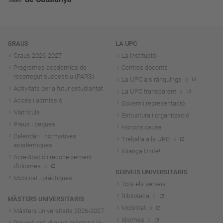
Navegació
GRAUS
LA UPC
Graus 2026-202
7
La institució
Programes acadèmics de
Centres docents
recorregut successiu (PARS)
La UPC als rànquings
Activitats per a futur estudiantat
La UPC transparent
Accés i admissió
Govern i representació
Matrícula
Estructura i organització
Preus i beques
Honoris causa
Calendari i normatives
Treballa a la UPC
acadèmiques
Aliança Unite!
Acreditació i reconeixement
d'idiomes
SERVEIS UNIVERSITARIS
Mobilitat i pràctiques
Tots els serveis
Biblioteca
MÀSTERS UNIVERSITARIS
Mobilitat
Màsters universitaris 2026-202
7
Idiomes
Per què estudiar un màster a la