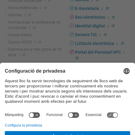
Mobilitat Sostenible
Microcredencials
E-Secretaria
Idiomes
Seu electrònica
Formació per al professorat no
Identitat digital
universitari
Serveis TIC
Cursos d'estiu
Cursos MOOC
Licitació electrònica
Diploma per a més grans de 55
Portal del Personal UPC
anys
Directori PDI i PTGAS
R+D+I
Actualitat R+D+I
Marca corporativa
La recerca a la UPC
UPCshop, marxandatge
La transferència, l'emprenedoria i
Sala de premsa
la innovació a la UPC
Foment i suport a la recerca
Seguretat i salut
Foment i suport a la
Autoprotecció i emergències
transferència, l'emprenedoria i la
innovació
Serveis per a empreses
Serveis Cientificotècnics