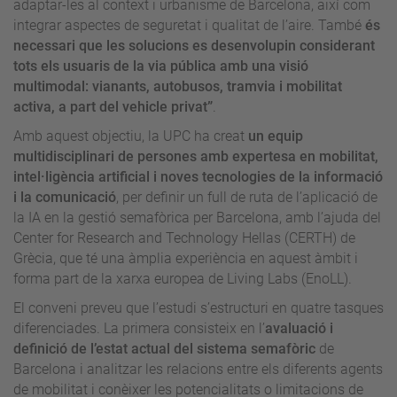
adaptar-les al context i urbanisme de Barcelona, així com
integrar aspectes de seguretat i qualitat de l’aire. També
és
necessari que les solucions es desenvolupin considerant
tots els usuaris de la via pública amb una visió
multimodal: vianants, autobusos, tramvia i mobilitat
activa, a part del vehicle privat”
.
Amb aquest objectiu, la UPC ha creat
un equip
multidisciplinari de persones amb expertesa en mobilitat,
intel·ligència artificial i noves tecnologies de la informació
i la comunicació
, per definir un full de ruta de l’aplicació de
la IA en la gestió semafòrica per Barcelona, amb l’ajuda del
Center for Research and Technology Hellas (CERTH) de
Grècia, que té una àmplia experiència en aquest àmbit i
forma part de la xarxa europea de Living Labs (EnoLL).
El conveni preveu que l’estudi s’estructuri en quatre tasques
diferenciades. La primera consisteix en l’
avaluació i
definició de l’estat actual del sistema semafòric
de
Barcelona i analitzar les relacions entre els diferents agents
de mobilitat i conèixer les potencialitats o limitacions de