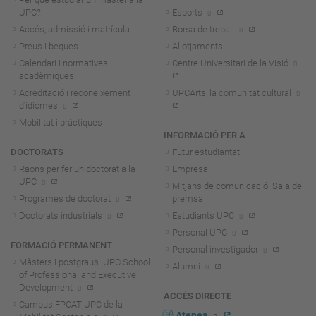
UPC?
Esports
Accés, admissió i matrícula
Borsa de treball
Preus i beques
Allotjaments
Calendari i normatives
Centre Universitari de la Visió
acadèmiques
Acreditació i reconeixement
UPCArts, la comunitat cultural
d'idiomes
Mobilitat i pràctiques
INFORMACIÓ PER A
DOCTORATS
Futur estudiantat
Raons per fer un doctorat a la
Empresa
UPC
Mitjans de comunicació. Sala de
Programes de doctorat
premsa
Doctorats industrials
Estudiants UPC
Personal UPC
FORMACIÓ PERMANENT
Personal investigador
Màsters i postgraus. UPC School
Alumni
of Professional and Executive
Development
ACCÉS DIRECTE
Campus FPCAT-UPC de la
Atenea