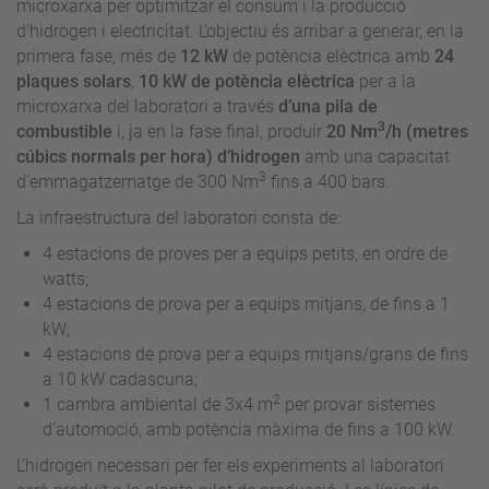
microxarxa per optimitzar el consum i la producció
d'hidrogen i electricitat. L’objectiu és arribar a generar, en la
primera fase, més de
12 kW
de potència elèctrica amb
24
plaques solars
,
10 kW de potència elèctrica
per a la
microxarxa del laboratori a través
d’una pila de
3
combustible
i, ja en la fase final, produir
20 Nm
/h
(metres
cúbics normals per hora) d’hidrogen
amb una capacitat
3
d’emmagatzematge de 300 Nm
fins a 400 bars.
La infraestructura del laboratori consta de:
4 estacions de proves per a equips petits, en ordre de
watts;
4 estacions de prova per a equips mitjans, de fins a 1
kW;
4 estacions de prova per a equips mitjans/grans de fins
a 10 kW cadascuna;
2
1 cambra ambiental de 3x4 m
per provar sistemes
d'automoció, amb potència màxima de fins a 100 kW.
L’hidrogen necessari per fer els experiments al laboratori