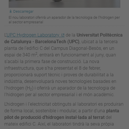
Descarregar
El nou laboratori oferirà un aparador de la tecnologia de l’hidrogen per
al sector empresarial
L'
UPC Hydrogen Laboratory
de la
Universitat Politècnica
de Catalunya - BarcelonaTech (UPC)
, ubicat a la tercera
planta de l’edifici C del Campus Diagonal-Besòs, en un
2
espai de 340 m
, entrarà en funcionament al juny, quan
s’acabi la primera fase de construcció. La nova
infraestructura, que s'ha presentat el 8 de febrer,
proporcionarà suport tècnic i proves de durabilitat a la
indústria, desenvoluparà noves tecnologies basades en
l'hidrogen (H
) i oferirà un aparador de la tecnologia de
2
l’hidrogen per al sector empresarial i el món acadèmic.
L'hidrogen i l'electricitat obtinguts al laboratori es produiran
de forma local, sostenible i modular, a partir d’una
planta
pilot de producció d’hidrogen instal·lada al terrat
del
mateix edifici C. Així, el laboratori tindrà la seva pròpia