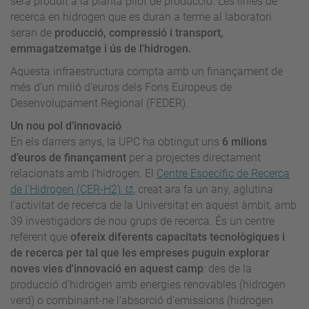
serà produït a la planta pilot de producció. Les línies de
recerca en hidrogen que es duran a terme al laboratori
seran de
producció, compressió i transport,
emmagatzematge i ús de l'hidrogen.
Aquesta infraestructura compta amb un finançament de
més d’un milió d’euros dels Fons Europeus de
Desenvolupament Regional (FEDER).
Un nou pol d’innovació
En els darrers anys, la UPC ha obtingut uns
6 milions
d’euros de finançament
per a projectes directament
relacionats amb l’hidrogen. El
Centre Específic de Recerca
de l’Hidrogen (CER-H2)
, creat ara fa un any, aglutina
l'activitat de recerca de la Universitat en aquest àmbit, amb
39 investigadors de nou grups de recerca. És un centre
referent que
ofereix diferents capacitats tecnològiques i
de recerca per tal que les empreses puguin explorar
noves vies d'innovació en aquest camp
: des de la
producció d'hidrogen amb energies renovables (hidrogen
verd) o combinant-ne l'absorció d'emissions (hidrogen