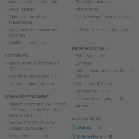
Accés, admissió i matrícula
Borsa de treball
Preus i beques
Allotjaments
Calendari i normatives
Centre Universitari de la Visió
acadèmiques
Acreditació i reconeixement
UPCArts, la comunitat cultural
d'idiomes
Mobilitat i pràctiques
INFORMACIÓ PER A
DOCTORATS
Futur estudiantat
Raons per fer un doctorat a la
Empresa
UPC
Mitjans de comunicació. Sala de
Programes de doctorat
premsa
Doctorats industrials
Estudiants UPC
Personal UPC
FORMACIÓ PERMANENT
Personal investigador
Màsters i postgraus. UPC School
Alumni
of Professional and Executive
Development
ACCÉS DIRECTE
Campus FPCAT-UPC de la
Atenea
Mobilitat Sostenible
Microcredencials
E-Secretaria