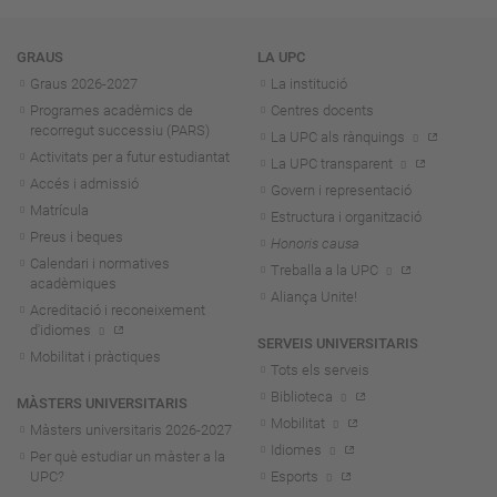
Navegació
GRAUS
LA UPC
Graus 2026-202
7
La institució
Programes acadèmics de
Centres docents
recorregut successiu (PARS)
La UPC als rànquings
Activitats per a futur estudiantat
La UPC transparent
Accés i admissió
Govern i representació
Matrícula
Estructura i organització
Preus i beques
Honoris causa
Calendari i normatives
Treballa a la UPC
acadèmiques
Aliança Unite!
Acreditació i reconeixement
d'idiomes
SERVEIS UNIVERSITARIS
Mobilitat i pràctiques
Tots els serveis
Biblioteca
MÀSTERS UNIVERSITARIS
Mobilitat
Màsters universitaris 2026-202
7
Idiomes
Per què estudiar un màster a la
UPC?
Esports