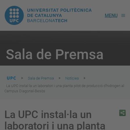
UPC.
MENU
Universitat
Politècnica
You
are
Sala de Premsa
here:
de
Catalunya
Sala de Premsa
Notícies
La UPC instal·la un laboratori i una planta pilot de producció d’hidrogen al
Campus Diagonal-Besòs
La UPC instal·la un
laboratori i una planta