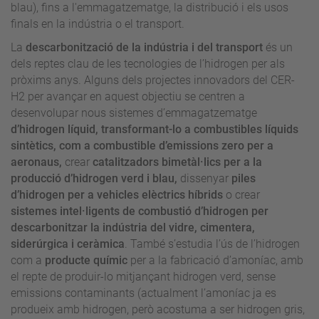
blau), fins a l'emmagatzematge, la distribució i els usos
finals en la indústria o el transport.
La
descarbonització de la indústria i del transport
és un
dels reptes clau de les tecnologies de l’hidrogen per als
pròxims anys. Alguns dels projectes innovadors del CER-
H2 per avançar en aquest objectiu se centren a
desenvolupar nous sistemes d’emmagatzematge
d’hidrogen líquid, transformant-lo a combustibles líquids
sintètics, com a combustible d’emissions zero per a
aeronaus,
crear
catalitzadors bimetàl·lics per a la
producció d’hidrogen verd i blau,
dissenyar
piles
d’hidrogen per a vehicles elèctrics híbrids
o crear
sistemes intel·ligents de combustió d’hidrogen per
descarbonitzar la indústria del vidre, cimentera,
siderúrgica i ceràmica
. També s’estudia l’ús de l’hidrogen
com a
producte químic
per a la fabricació d’amoníac, amb
el repte de produir-lo mitjançant hidrogen verd, sense
emissions contaminants (actualment l’amoníac ja es
produeix amb hidrogen, però acostuma a ser hidrogen gris,