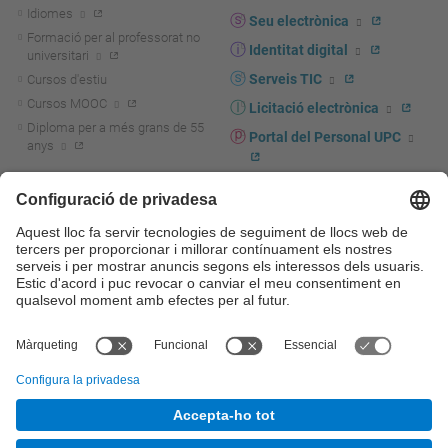
Idiomes
Seu electrònica
Formació per al professorat no
Identitat digital
universitari
Serveis TIC
Cursos d'estiu
Cursos MOOC
Licitació electrònica
Diploma per a més grans de 55
Portal del Personal UPC
anys
Directori PDI i PTGAS
R+D+I
Actualitat R+D+I
Marca corporativa
La recerca a la UPC
UPCshop, marxandatge
La transferència, l'emprenedoria i
Sala de premsa
la innovació a la UPC
Foment i suport a la recerca
Seguretat i salut
Foment i suport a la
Autoprotecció i emergències
transferència, l'emprenedoria i la
innovació
Serveis per a empreses
Serveis Cientificotècnics