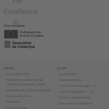
Fons europeus
Navegació
GRAUS
LA UPC
Graus 2026-202
7
La institució
Programes acadèmics de
Centres docents
recorregut successiu (PARS)
La UPC als rànquings
Activitats per a futur estudiantat
La UPC transparent
Accés i admissió
Govern i representació
Matrícula
Estructura i organització
Preus i beques