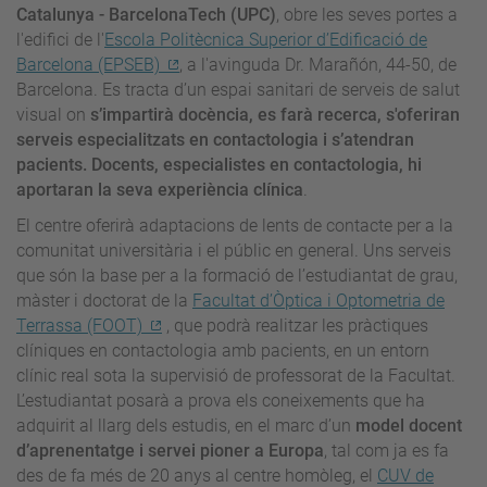
Catalunya - BarcelonaTech (UPC)
, obre les seves portes a
l'edifici de l'
Escola Politècnica Superior d’Edificació de
Barcelona (EPSEB)
, a l'avinguda Dr. Marañón, 44-50, de
Barcelona. Es tracta d’un espai sanitari de serveis de salut
visual on
s’impartirà docència, es farà recerca, s'oferiran
serveis especialitzats en contactologia i s’atendran
pacients. Docents, especialistes en contactologia, hi
aportaran la seva experiència clínica
.
El centre oferirà adaptacions de lents de contacte per a la
comunitat universitària i el públic en general. Uns serveis
que són la base per a la formació de l’estudiantat de grau,
màster i doctorat de la
Facultat d’Òptica i Optometria de
Terrassa (FOOT)
, que podrà realitzar les pràctiques
clíniques en contactologia amb pacients, en un entorn
clínic real sota la supervisió de professorat de la Facultat.
L’estudiantat posarà a prova els coneixements que ha
adquirit al llarg dels estudis, en el marc d’un
model docent
d’aprenentatge i servei pioner a Europa
, tal com ja es fa
des de fa més de 20 anys al centre homòleg, el
CUV de