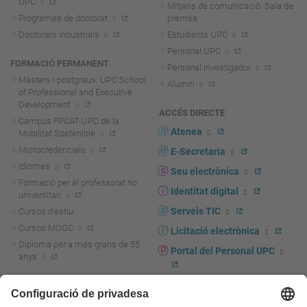
UPC
Mitjans de comunicació. Sala de
Programes de doctorat
premsa
Doctorats industrials
Estudiants UPC
Personal UPC
FORMACIÓ PERMANENT
Personal investigador
Màsters i postgraus. UPC School
Alumni
of Professional and Executive
Development
ACCÉS DIRECTE
Campus FPCAT-UPC de la
Atenea
Mobilitat Sostenible
Microcredencials
E-Secretaria
Idiomes
Seu electrònica
Formació per al professorat no
Identitat digital
universitari
Serveis TIC
Cursos d'estiu
Cursos MOOC
Licitació electrònica
Diploma per a més grans de 55
Portal del Personal UPC
anys
Directori PDI i PTGAS
R+D+I
Actualitat R+D+I
Marca corporativa