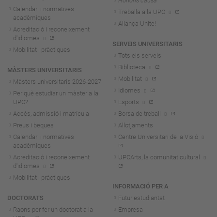
Honoris causa
Calendari i normatives
Treballa a la UPC
acadèmiques
Aliança Unite!
Acreditació i reconeixement
d'idiomes
SERVEIS UNIVERSITARIS
Mobilitat i pràctiques
Tots els serveis
Biblioteca
MÀSTERS UNIVERSITARIS
Mobilitat
Màsters universitaris 2026-202
7
Idiomes
Per què estudiar un màster a la
UPC?
Esports
Accés, admissió i matrícula
Borsa de treball
Preus i beques
Allotjaments
Calendari i normatives
Centre Universitari de la Visió
acadèmiques
Acreditació i reconeixement
UPCArts, la comunitat cultural
d'idiomes
Mobilitat i pràctiques
INFORMACIÓ PER A
DOCTORATS
Futur estudiantat
Raons per fer un doctorat a la
Empresa