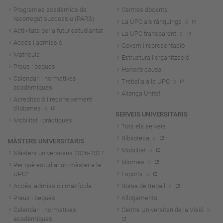
Programes acadèmics de
Centres docents
recorregut successiu (PARS)
La UPC als rànquings
Activitats per a futur estudiantat
La UPC transparent
Accés i admissió
Govern i representació
Matrícula
Estructura i organització
Preus i beques
Honoris causa
Calendari i normatives
Treballa a la UPC
acadèmiques
Aliança Unite!
Acreditació i reconeixement
d'idiomes
SERVEIS UNIVERSITARIS
Mobilitat i pràctiques
Tots els serveis
Biblioteca
MÀSTERS UNIVERSITARIS
Mobilitat
Màsters universitaris 2026-202
7
Idiomes
Per què estudiar un màster a la
UPC?
Esports
Accés, admissió i matrícula
Borsa de treball
Preus i beques
Allotjaments
Calendari i normatives
Centre Universitari de la Visió
acadèmiques