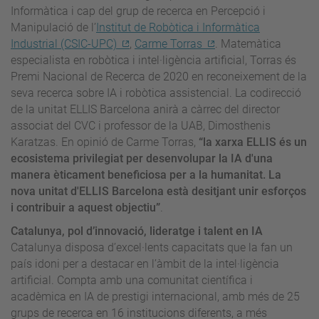
Informàtica i cap del grup de recerca en Percepció i
Manipulació de l’
Institut de Robòtica i Informàtica
Industrial (CSIC-UPC)
,
Carme Torras
. Matemàtica
especialista en robòtica i intel·ligència artificial, Torras és
Premi Nacional de Recerca de 2020 en reconeixement de la
seva recerca sobre IA i robòtica assistencial. La codirecció
de la unitat ELLIS Barcelona anirà a càrrec del director
associat del CVC i professor de la UAB, Dimosthenis
Karatzas. En opinió de Carme Torras,
“la xarxa ELLIS és un
ecosistema privilegiat per desenvolupar la IA d'una
manera èticament beneficiosa per a la humanitat. La
nova unitat d'ELLIS Barcelona està desitjant unir esforços
i contribuir a aquest objectiu”
.
Catalunya, pol d’innovació, lideratge i talent en IA
Catalunya disposa d’excel·lents capacitats que la fan un
país idoni per a destacar en l’àmbit de la intel·ligència
artificial. Compta amb una comunitat científica i
acadèmica en IA de prestigi internacional, amb més de 25
grups de recerca en 16 institucions diferents, a més