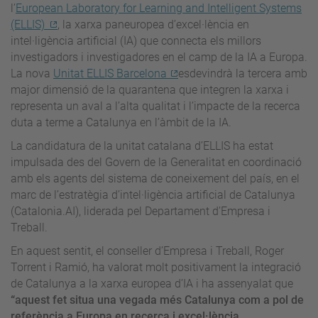
l’
European Laboratory for Learning and Intelligent Systems
(ELLIS)
, la xarxa paneuropea d’excel·lència en
intel·ligència artificial (IA) que connecta els millors
investigadors i investigadores en el camp de la IA a Europa.
La nova
Unitat ELLIS Barcelona
esdevindrà la tercera amb
major dimensió de la quarantena que integren la xarxa i
representa un aval a l’alta qualitat i l’impacte de la recerca
duta a terme a Catalunya en l’àmbit de la IA.
La candidatura de la unitat catalana d’ELLIS ha estat
impulsada des del Govern de la Generalitat en coordinació
amb els agents del sistema de coneixement del país, en el
marc de l’estratègia d’intel·ligència artificial de Catalunya
(Catalonia.AI), liderada pel Departament d’Empresa i
Treball.
En aquest sentit, el conseller d’Empresa i Treball, Roger
Torrent i Ramió, ha valorat molt positivament la integració
de Catalunya a la xarxa europea d’IA i ha assenyalat que
“aquest fet situa una vegada més Catalunya com a pol de
referència a Europa en recerca i excel·lència