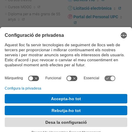
Cursos MOOC
Licitació electrònica
Diploma per a més grans de 55
Portal del Personal UPC
anys
Directori PDI i PTGAS
R+D+I
Actualitat R+D+I
Marca corporativa
La recerca a la UPC
UPCshop, marxandatge
La transferència, l'emprenedoria i
Sala de premsa
la innovació a la UPC
Foment i suport a la recerca
Seguretat i salut
Foment i suport a la
Autoprotecció i emergències
transferència, l'emprenedoria i la
innovació
Serveis per a empreses
Serveis Cientificotècnics
© UPC
Universitat Politècnica de Catalunya - BarcelonaTech
Contacte
Mapa del web
Accessibilitat
Avís legal
Configuració de privadesa