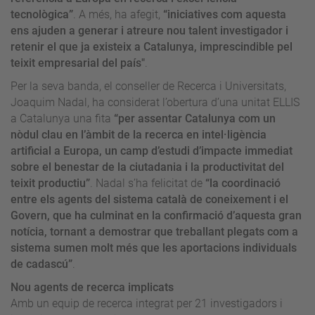
tecnològica”
. A més, ha afegit,
“iniciatives com aquesta
ens ajuden a generar i atreure nou talent investigador i
retenir el que ja existeix a Catalunya, imprescindible pel
teixit empresarial del país"
.
Per la seva banda, el conseller de Recerca i Universitats,
Joaquim Nadal, ha considerat l’obertura d’una unitat ELLIS
a Catalunya una fita
“per assentar Catalunya com un
nòdul clau en l’àmbit de la recerca en intel·ligència
artificial a Europa, un camp d’estudi d’impacte immediat
sobre el benestar de la ciutadania i la productivitat del
teixit productiu”
. Nadal s’ha felicitat de
“la coordinació
entre els agents del sistema català de coneixement i el
Govern, que ha culminat en la confirmació d’aquesta gran
notícia, tornant a demostrar que treballant plegats com a
sistema sumen molt més que les aportacions individuals
de cadascú”
.
Nou agents de recerca implicats
Amb un equip de recerca integrat per 21 investigadors i