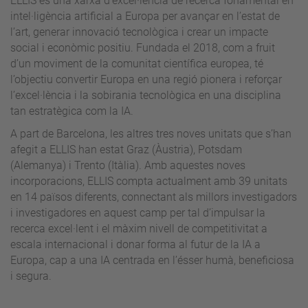
ELLIS és una xarxa d’excel·lència de recerca fonamental en
intel·ligència artificial a Europa per avançar en l’estat de
l’art, generar innovació tecnològica i crear un impacte
social i econòmic positiu. Fundada el 2018, com a fruit
d’un moviment de la comunitat científica europea, té
l’objectiu convertir Europa en una regió pionera i reforçar
l’excel·lència i la sobirania tecnològica en una disciplina
tan estratègica com la IA.
A part de Barcelona, les altres tres noves unitats que s’han
afegit a ELLIS han estat Graz (Àustria), Potsdam
(Alemanya) i Trento (Itàlia). Amb aquestes noves
incorporacions, ELLIS compta actualment amb 39 unitats
en 14 països diferents, connectant als millors investigadors
i investigadores en aquest camp per tal d’impulsar la
recerca excel·lent i el màxim nivell de competitivitat a
escala internacional i donar forma al futur de la IA a
Europa, cap a una IA centrada en l’ésser humà, beneficiosa
i segura.