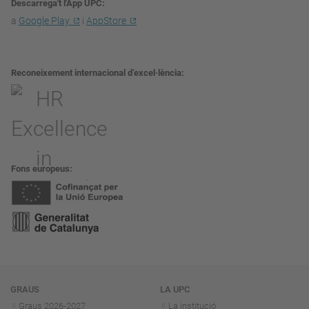
Descarrega't l'App UPC
a
Google Play
i
AppStore
Reconeixement internacional d’excel·lència
Fons europeus
Navegació
GRAUS
LA UPC
Graus 2026-202
7
La institució