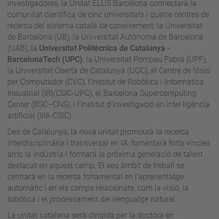
investigadores, la Unitat ELLIS Barcelona connectarà la
comunitat científica de cinc universitats i quatre centres de
recerca del sistema català de coneixement: la Universitat
de Barcelona (UB), la Universitat Autònoma de Barcelona
(UAB), la
Universitat Politècnica de Catalunya -
BarcelonaTech (UPC)
, la Universitat Pompeu Fabra (UPF),
la Universitat Oberta de Catalunya (UOC), el Centre de Visió
per Computador (CVC), l’Institut de Robòtica i Informàtica
Industrial (IRI/CSIC-UPC), el Barcelona Supercomputing
Center (BSC–CNS), i l’Institut d’Investigació en intel·ligència
artificial (IIIA-CSIC).
Des de Catalunya, la nova unitat promourà la recerca
interdisciplinària i transversal en IA, fomentarà forts vincles
amb la indústria i formarà la pròxima generació de talent
destacat en aquest camp. El seu àmbit de treball se
centrarà en la recerca fonamental en l'aprenentatge
automàtic i en els camps relacionats, com la visió, la
robòtica i el processament del llenguatge natural.
La unitat catalana serà dirigida per la doctora en