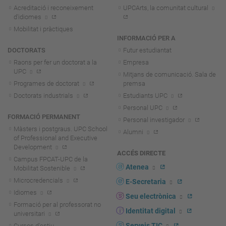
Acreditació i reconeixement
UPCArts, la comunitat cultural
d'idiomes
Mobilitat i pràctiques
INFORMACIÓ PER A
DOCTORATS
Futur estudiantat
Raons per fer un doctorat a la
Empresa
UPC
Mitjans de comunicació. Sala de
Programes de doctorat
premsa
Doctorats industrials
Estudiants UPC
Personal UPC
FORMACIÓ PERMANENT
Personal investigador
Màsters i postgraus. UPC School
Alumni
of Professional and Executive
Development
ACCÉS DIRECTE
Campus FPCAT-UPC de la
Atenea
Mobilitat Sostenible
Microcredencials
E-Secretaria
Idiomes
Seu electrònica
Formació per al professorat no
Identitat digital
universitari
Serveis TIC
Cursos d'estiu